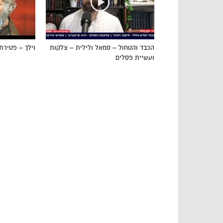
הכבד והטחול – סמאל ולילית – צלקות
וילך – פטירת
ועשיית פסלים