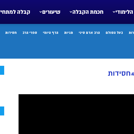
הלימודי
חכמת הקבלה
שיעורים
קבלה למתחיל
ות
בעל הסולם
הרב אדם סיני
תגיות
הדף היומי
ספרי הרב
חסידות
ח
חסידות
ח