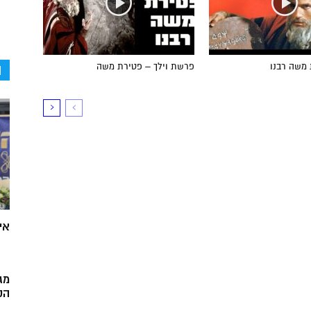
ה
 משה רבנו
פרשת וילך – פטירת משה
אי
מג
הק