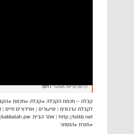
⏱️ זמן קריאה משוער:
1 דקה
קבלה – חכמת הקבלה #קבלה #חכמת #הקבלה 
לקבלת עדכונים | שיעורים | ושידורים חיים | 
http://telkb.net | אתר הבית: https://kabbalah.pw | פייסבוק: https://bit.ly/3JVlHvk
#תורת #הנסתר