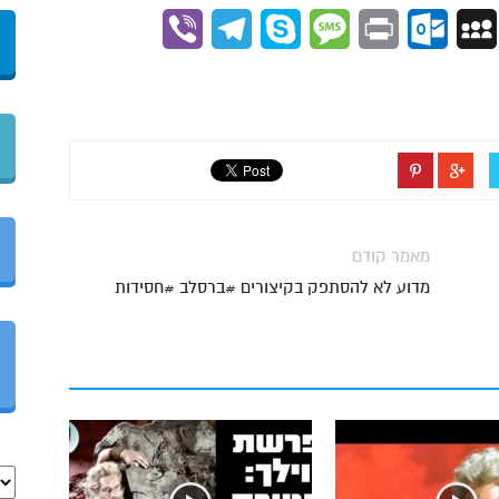
Viber
Telegram
Skype
Message
Outlook.com
Print
MySpace
Gmai
מאמר קודם
מדוע לא להסתפק בקיצורים #ברסלב #חסידות