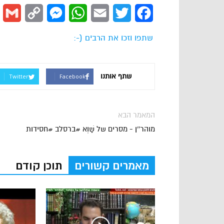
l
Copy
Messenger
WhatsApp
Email
Twitter
Facebook
Link
שתפו וזכו את הרבים (-:
שתף אותנו
Twitter
Facebook
המאמר הבא
מוהר''ן - מסרים של שָּׁוְא #ברסלב #חסידות
מאמרים קשורים
תוכן קודם