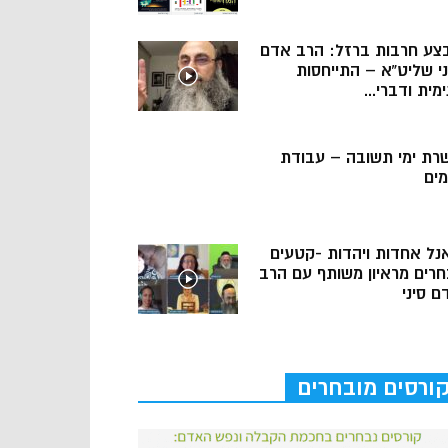
צע חרבות ברזל: הרב אדם
ני שליט”א – התייחסות
מית ודברי...
רת ימי תשובה – עבודת
מים
נל אחדות ויהדות -קטעים
חרים מראיון משותף עם הרב
ם סיני
ורסים מובחרים