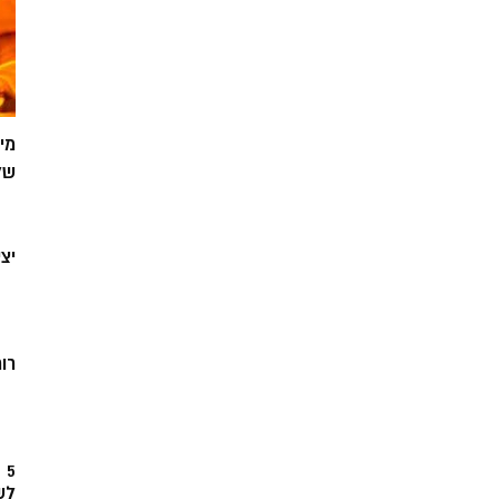
מי
של
יצ
רוח
5
לש