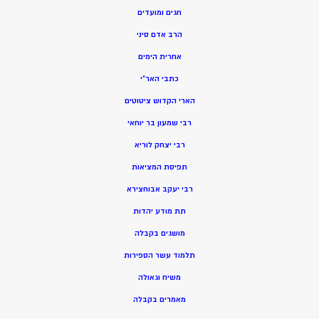
חגים ומועדים
הרב אדם סיני
אחרית הימים
כתבי האר”י
הארי הקדוש ציטוטים
רבי שמעון בר יוחאי
רבי יצחק לוריא
תפיסת המציאות
רבי יעקב אבוחצירא
תת מודע יהדות
מושגים בקבלה
תלמוד עשר הספירות
משיח וגאולה
מאמרים בקבלה