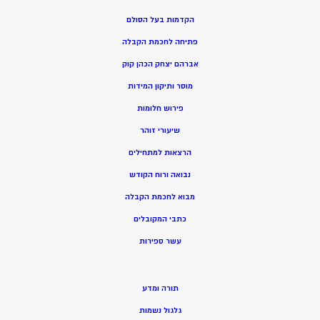
הקדמות בעל הסולם
פתיחה לחכמת הקבלה
אברהם יצחק הכהן קוק
מוסר ותיקון המידות
פירוש חלומות
שיעורי זוהר
הרצאות למתחילים
נבואה ורוח הקודש
מ
בוא לחכמת הקבלה
כתבי המקובלים
ע
שר ספירות
תורה ומדע
גלגול נשמות