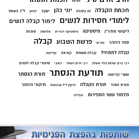
זוגיות
חכמת הקבלה
יוני כהן
יעקב
ל"ג בעומר
טו בשבט
יצחק
לימודי חסידות לנשים
לימוד קבלה לנשים
מיסטיקה
ליקוטי מוהר"ן
סוכות
מיסטיקה יהודית
מלחמה
קבלה
פרשת השבוע
ספר הזוהר
פורים
קבלה למתחיל
קורונה
קבלה מעשית
קליפות
שיעורי קבלה לנשים
רבי ברוך שלום הלוי אשלג
רבי חיים ויטאל
רשבי
תודעת הנסתר
תורת הנסתר
שערי קדושה
תורת הקבלה
תיקוני הזוהר
תורת הסוד
תיקון ליל שבועות
תלמוד עשר הספירות
תפילה