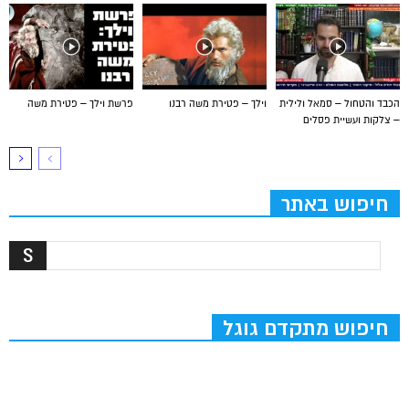
הכבד והטחול – סמאל ולילית
וילך – פטירת משה רבנו
פרשת וילך – פטירת משה
– צלקות ועשיית פסלים
חיפוש באתר
חיפוש מתקדם גוגל