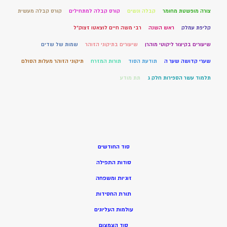
צורה מופשטת מחומר
קבלה ונשים
קורס קבלה למתחילים
קורס קבלה מעשית
קליפת עמלק
ראש השנה
רבי משה חיים לוצאטו זצוק"ל
שיעורים בקיצור ליקוטי מוהרן
שיעורים בתיקוני הזוהר
שמות של שדים
שערי קדושה שער ה
תודעת הסוד
תורות המזרח
תיקוני הזוהר מעלות הסולם
תלמוד עשר הספירות חלק ג
תת מודע
סוד החודשים
סודות התפילה
זוגיות ומשפחה
תורת החסידות
עולמות העליונים
סוד הצמצום