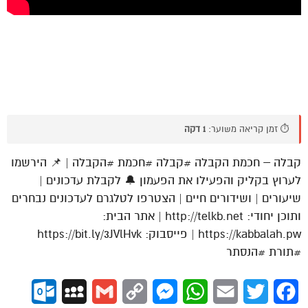
⏱️ זמן קריאה משוער:
1 דקה
קבלה – חכמת הקבלה #קבלה #חכמת #הקבלה | 📌 הירשמו
לערוץ בקליק והפעילו את הפעמון 🔔 לקבלת עדכונים |
שיעורים | ושידורים חיים | הצטרפו לטלגרם לעדכונים נבחרים
ותוכן יחודי: http://telkb.net | אתר הבית:
https://kabbalah.pw | פייסבוק: https://bit.ly/3JVlHvk
#תורת #הנסתר
ok.com
MySpace
Gmail
Copy
Messenger
WhatsApp
Email
Twitter
Facebook