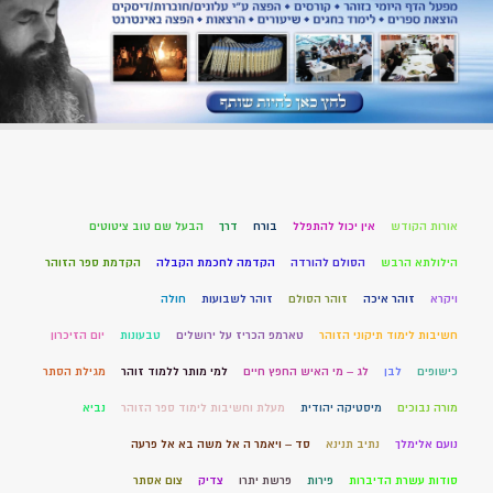
אורות הקודש
אין יכול להתפלל
בורח
דרך
הבעל שם טוב ציטוטים
הילולתא הרבש
הסולם להורדה
הקדמה לחכמת הקבלה
הקדמת ספר הזוהר
ויקרא
זוהר איכה
זוהר הסולם
זוהר לשבועות
חולה
חשיבות לימוד תיקוני הזוהר
טארמפ הכריז על ירושלים
טבעונות
יום הזיכרון
כישופים
לבן
לג – מי האיש החפץ חיים
למי מותר ללמוד זוהר
מגילת הסתר
מורה נבוכים
מיסטיקה יהודית
מעלת וחשיבות לימוד ספר הזוהר
נביא
נועם אלימלך
נתיב תנינא
סד – ויאמר ה אל משה בא אל פרעה
סודות עשרת הדיברות
פירות
פרשת יתרו
צדיק
צום אסתר