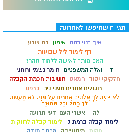
תגיות שחיפשו לאחרונה
איך בנוי רחם
אימון
בת שבע
דף לימוד ליל שבועות
האם מותר לאישה ללמוד זוהר?
ז – ואלה המשפטים
חומר גשמי ורוחני
חלקיקי יסוד
חמאס
חשיבות חכמת הקבלה
ירושלים אתרים מעניינים
כרפס
לֹא יִהְיֶה לְךָ אֱלֹהִים אֲחֵרִים עַל פָּנָי. לֹא תַעֲשֶׂה
לְךָ פֶסֶל וְכָל תְּמוּנָה
לה – אשרי העם ידעי תרועה
לימוד קבלה ברמת גן
לימוד קבלה לרווקות
מהות
מיסטייקה
מכתב תודה