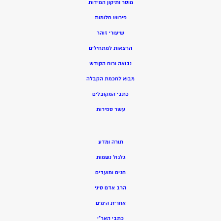
מוסר ותיקון המידות
פירוש חלומות
שיעורי זוהר
הרצאות למתחילים
נבואה ורוח הקודש
מ
בוא לחכמת הקבלה
כתבי המקובלים
ע
שר ספירות
תורה ומדע
גלגול נשמות
חגים ומועדים
הרב אדם סיני
אחרית הימים
כתבי האר”י