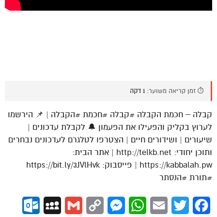
⏱️ זמן קריאה משוער:
1 דקה
קבלה – חכמת הקבלה #קבלה #חכמת #הקבלה | 📌 הירשמו
לערוץ בקליק והפעילו את הפעמון 🔔 לקבלת עדכונים |
שיעורים | ושידורים חיים | הצטרפו לטלגרם לעדכונים נבחרים
ותוכן יחודי: http://telkb.net | אתר הבית:
https://kabbalah.pw | פייסבוק: https://bit.ly/3JVlHvk
#תורת #הנסתר
ok.com
MySpace
Gmail
Copy
Messenger
WhatsApp
Email
Twitter
Facebook