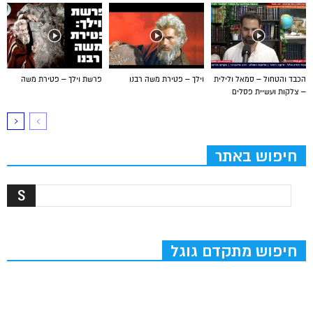
הכבד והטחול – סמאל ולילית
וילך – פטירת משה רבנו
פרשת וילך – פטירת משה
– צלקות ועשיית פסלים
חיפוש באתר
חיפוש מתקדם גוגל