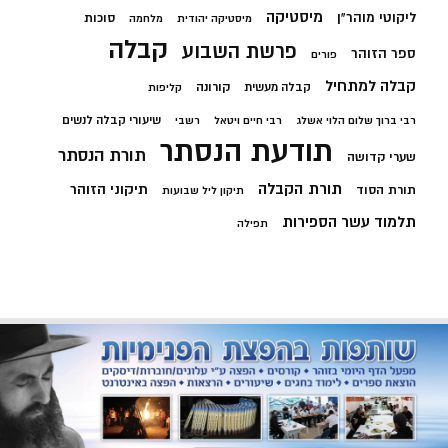
מיסטיקה
ליקוטי מוהר"ן
סוכות
מיסטיקה יהודית
מלחמה
קבלה
פרשת השבוע
ספר הזוהר
פורים
קבלה למתחיל
קורונה
קבלה מעשית
קליפות
שיעורי קבלה לנשים
רבי ברוך שלום הלוי אשלג
רבי חיים ויטאל
רשבי
תודעת הנסתר
תורת הנסתר
שערי קדושה
תורת הקבלה
תיקוני הזוהר
תורת הסוד
תיקון ליל שבועות
תלמוד עשר הספירות
תפילה