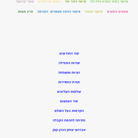
שיעור בספר התניא פרק לח
שיעור זוהר יומי
שמות של שדים
שערי קדושה
שקצים ורמשים
תיקוני הזוהר
תיקוני הזוהר מאמרים- הקדמה
תריג מצוות
סוד החודשים
סודות התפילה
זוגיות ומשפחה
תורת החסידות
עולמות העליונים
סוד הצמצום
הקדמות בעל הסולם
פתיחה לחכמת הקבלה
אברהם יצחק הכהן קוק