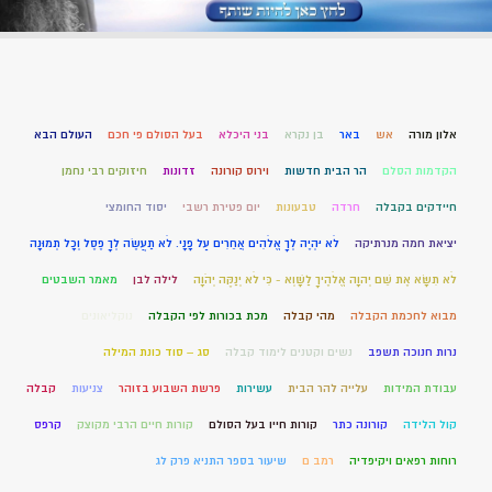
אלון מורה
אש
באר
בן נקרא
בני היכלא
בעל הסולם פי חכם
העולם הבא
הקדמות הסלם
הר הבית חדשות
וירוס קורונה
זדונות
חיזוקים רבי נחמן
חיידקים בקבלה
חרדה
טבעונות
יום פטירת רשבי
יסוד החומצי
יציאת חמה מנרתיקה
לֹא יִהְיֶה לְךָ אֱלֹהִים אֲחֵרִים עַל פָּנָי. לֹא תַעֲשֶׂה לְךָ פֶסֶל וְכָל תְּמוּנָה
לֹא תִשָּׂא אֶת שֵׁם יְהוָה אֱלֹהֶיךָ לַשָּׁוְא - כִּי לֹא יְנַקֶּה יְהֹוָה
לילה לבן
מאמר השבטים
מבוא לחכמת הקבלה
מהי קבלה
מכת בכורות לפי הקבלה
נוקליאונים
נרות חנוכה תשפב
נשים וקטנים לימוד קבלה
סג – סוד כונת המילה
עבודת המידות
עלייה להר הבית
עשירות
פרשת השבוע בזוהר
צניעות
קבלה
קול הלידה
קורונה כתר
קורות חייו בעל הסולם
קורות חיים הרבי מקוצק
קרפס
רוחות רפאים ויקיפדיה
רמב ם
שיעור בספר התניא פרק לג