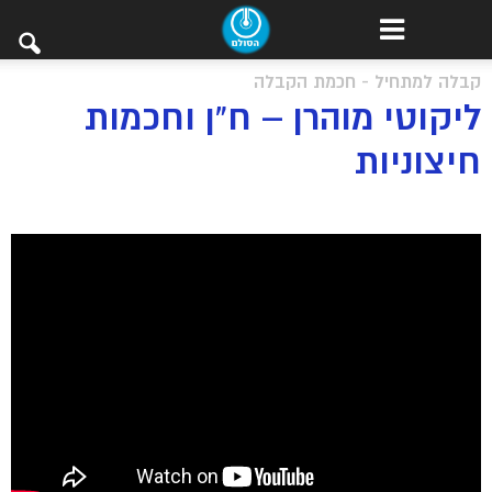
קבלה למתחיל - חכמת הקבלה
ליקוטי מוהרן – ח”ן וחכמות
חיצוניות