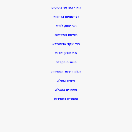
הארי הקדוש ציטוטים
רבי שמעון בר יוחאי
רבי יצחק לוריא
תפיסת המציאות
רבי יעקב אבוחצירא
תת מודע יהדות
מושגים בקבלה
תלמוד עשר הספירות
משיח וגאולה
מאמרים בקבלה
מאמרים בחסידות