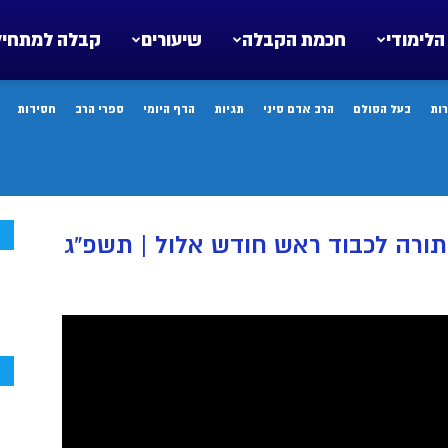
הלימודי
חכמת הקבלה
שיעורים
קבלה למתחיל
ות
בעל הסולם
הרב אדם סיני
תגיות
הדף היומי
ספרי הרב
חסידות
ח
תורה לכבוד ראש חודש אלול | תשפ”ג
ח