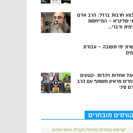
צע חרבות ברזל: הרב אדם
ני שליט”א – התייחסות
מית ודברי...
רת ימי תשובה – עבודת
מים
נל אחדות ויהדות -קטעים
חרים מראיון משותף עם הרב
ם סיני
ורסים מובחרים