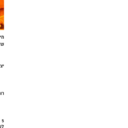
מי
של
יצ
רוח
5
לש