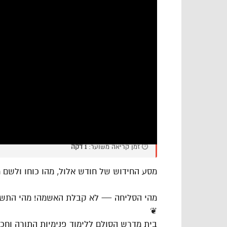
⏱️ זמן קריאה משוער:
1 דקה
מסע החידוש של חודש אלול, מהו כוחו ולשם מ
מהי הסליחה — לא קבלת האשמה! מהי התשוב
❦
בית מדרש הסולם ללימוד פנימיות התורה וח