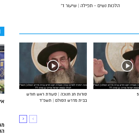
הלכות נשים - תפילה | שיעור ד'
ה
סודות חג חנוכה | סעודת ראש חודש
בבית מדרש הסולם | תשפ”ד
אי
מג
הק