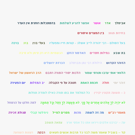
אבימלך
אדר
אושר
אפשר להגיע לשלמות
בהסתכלות רוחנית אין העדר
בחירות 2015
בין המצרים איסורים
בעל הסולם - רבי יהודה לייב אשלג - קורות חייו ומפעליו
בעלי בנין
ברג
ברכה
בת שבע
גמילות חסדים
האדמור הזקן
הגשמיות היא רק סימן ולא סיבה
הזוהר הקדוש
הילולת רבי נתן מברסלב
הכרזת ירושלים
הלוואי אותי עזבו ותורתי שמור
הלכות יסודי התורה רמבם
הרב הראשון של ישראל
זוהר יומי
חולה
חכמת האמת
חנוכה על פי הקבלה
יב המזלות
יום הפטירה
כ – תשעה תקונין יקירין
כל המלמד את בתו תורה כאילו לומדה תפלות
לֹא יִהְיֶה לְךָ אֱלֹהִים אֲחֵרִים עַל פָּנָי. לֹא תַעֲשֶׂה לְךָ פֶסֶל וְכָל תְּמוּנָה
למה חלקו על הרמחל
מאמרי רב"ש
מה זה לשמה
מהות
מסרים למייל
ניוזלטר קבלי
סגולת זכירה
עה – יברכנו אלקים וייראו אתו כל אפסי ארץ
צמאה תשפב
קד – בשביל שאמר משה לבני גד תרבות אנשים חטאים
רבקה
רצונות השפעה