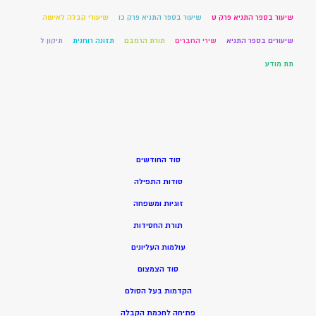
שיעור בספר התניא פרק ט
שיעור בספר התניא פרק כו
שיעורי קבלה לאישה
שיעורים בספר התניא
שירי החברים
תורת הרמבם
תזונה רוחנית
תיקון ל
תת מודע
סוד החודשים
סודות התפילה
זוגיות ומשפחה
תורת החסידות
עולמות העליונים
סוד הצמצום
הקדמות בעל הסולם
פתיחה לחכמת הקבלה