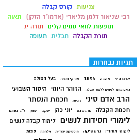
צניעות
קורס קבלה
רבי שניאור זלמן מליאדי (אדמו"ר הזקן)
תאוה
תופעות לוואי סמים קלים
תורה יג
תורת הקבלה
תכלית
תעופה
תגיות נבחרות
בעל הסולם
אמונה
אדם סיני
אהבה
אפיקי חכמה
הזוהר היומי
היסוד השבועי
האם מותר לנשים ללמוד קבלה
הרב אדם סיני
חכמת הנסתר
זוגיות
חכמת הקבלה
יוני כהן
יעקב
ל"ג בעומר
טו בשבט
יצחק
לימודי חסידות לנשים
לימוד קבלה לנשים
מיסטיקה
ליקוטי מוהר"ן
סוכות
מיסטיקה יהודית
מלחמה