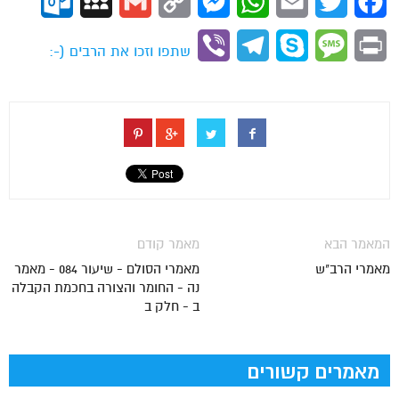
ok.com
MySpace
Gmail
Copy
Messenger
WhatsApp
Email
Twitter
Facebook
Link
Viber
Telegram
Skype
Message
Print
שתפו וזכו את הרבים (-:
המאמר הבא
מאמר קודם
מאמרי הרב"ש
מאמרי הסולם - שיעור 084 - מאמר
נה - החומר והצורה בחכמת הקבלה
ב - חלק ב
מאמרים קשורים