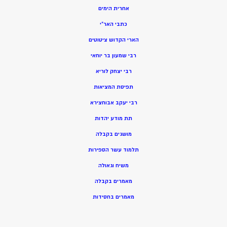
אחרית הימים
כתבי האר”י
הארי הקדוש ציטוטים
רבי שמעון בר יוחאי
רבי יצחק לוריא
תפיסת המציאות
רבי יעקב אבוחצירא
תת מודע יהדות
מושגים בקבלה
תלמוד עשר הספירות
משיח וגאולה
מאמרים בקבלה
מאמרים בחסידות