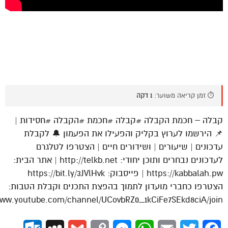
⏱️ זמן קריאה משוער:
1 דקה
קבלה – חכמת הקבלה #קבלה #חכמת #הקבלה #חסידות |
📌 הירשמו לערוץ בקליק והפעילו את הפעמון 🔔 לקבלת
עדכונים | שיעורים | ושידורים חיים | הצטרפו לטלגרם
לעדכונים נבחרים ותוכן יחודי: http://telkb.net | אתר הבית:
https://kabbalah.pw | פייסבוק: https://bit.ly/3JVlHvk
הצטרפו כחברי מועדון לתמוך בהפצת התכנים וקבלת הטבות:
www.youtube.com/channel/UCovbRZ0_1kCiFe7SEkd8ciA/join