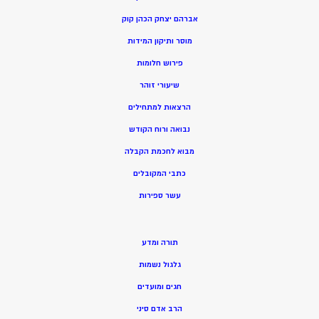
אברהם יצחק הכהן קוק
מוסר ותיקון המידות
פירוש חלומות
שיעורי זוהר
הרצאות למתחילים
נבואה ורוח הקודש
מ
בוא לחכמת הקבלה
כתבי המקובלים
ע
שר ספירות
תורה ומדע
גלגול נשמות
חגים ומועדים
הרב אדם סיני