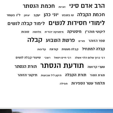
הרב אדם סיני
חכמת הנסתר
זוגיות
חכמת הקבלה
יוני כהן
יעקב
ל"ג בעומר
טו בשבט
יצחק
לימודי חסידות לנשים
לימוד קבלה לנשים
מיסטיקה
ליקוטי מוהר"ן
סוכות
מיסטיקה יהודית
מלחמה
קבלה
פרשת השבוע
ספר הזוהר
פורים
קבלה למתחיל
קורונה
קבלה מעשית
קליפות
שיעורי קבלה לנשים
רבי ברוך שלום הלוי אשלג
רבי חיים ויטאל
רשבי
תודעת הנסתר
תורת הנסתר
שערי קדושה
תורת הקבלה
תיקוני הזוהר
תורת הסוד
תיקון ליל שבועות
תלמוד עשר הספירות
תפילה