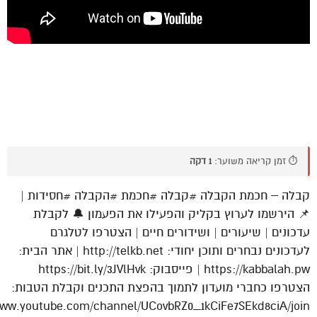
⏱️ זמן קריאה משוער:
1 דקה
קבלה – חכמת הקבלה #קבלה #חכמת #הקבלה #חסידות |
📌 הירשמו לערוץ בקליק והפעילו את הפעמון 🔔 לקבלת
עדכונים | שיעורים | ושידורים חיים | הצטרפו לטלגרם
לעדכונים נבחרים ותוכן יחודי: http://telkb.net | אתר הבית:
https://kabbalah.pw | פייסבוק: https://bit.ly/3JVlHvk
הצטרפו כחברי מועדון לתמוך בהפצת התכנים וקבלת הטבות:
www.youtube.com/channel/UCovbRZ0_1kCiFe7SEkd8ciA/join