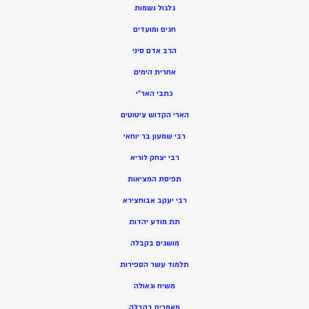
גלגול נשמות
חגים ומועדים
הרב אדם סיני
אחרית הימים
כתבי האר”י
הארי הקדוש ציטוטים
רבי שמעון בר יוחאי
רבי יצחק לוריא
תפיסת המציאות
רבי יעקב אבוחצירא
תת מודע יהדות
מושגים בקבלה
תלמוד עשר הספירות
משיח וגאולה
מאמרים בקבלה