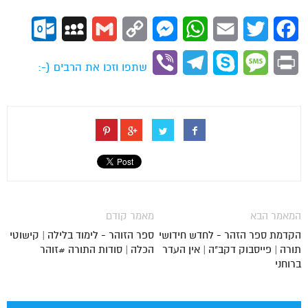
ok.com
MySpace
Gmail
Copy
Messenger
WhatsApp
Email
Twitter
Facebook
Link
Viber
Telegram
Skype
Message
Print
שתפו וזכו את הרבים (-:
המאמר הבא
מאמר קודם
הקדמת ספר הזהר - לחדש חידושי
ספר הזוהר - לימוד בלילה | קישוטי
תורה | פייסבוק דקב"ה | אין העדר
הכלה | סודות התורה #זוהר
ברוחני