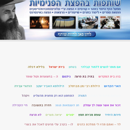
אם מותר לנשים ללמוד קבלה?
בטחון
בירת ישראל
בלילא דכלה
בנין בית המקדש
בתיה בת פרעה
גיהנום
ה – בחצוצרות וקול שופר
הארי הקדוש
הילולת רבי נתן מברסלב
הילולתא האביר יעקב
הרהורי עבירה
השפעת סמים על המוח
התורה
התחתון הוא רק מחצית מהעליון
ויקהל
זכור את אשר עשה לך עמלק
חג העצמאות 2015
חזרה בתשובה
חיי הקהילה
חירות היחיד
טופס מכירת חמץ
יסורים
יציאה מצרים
לא תרצח
לד – ואתם תהיו לי ממלכת כהנים
לו – בקרב עלי מרעים לאכל את בשרי