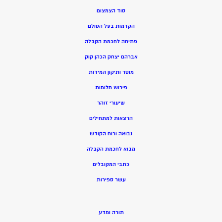
סוד הצמצום
הקדמות בעל הסולם
פתיחה לחכמת הקבלה
אברהם יצחק הכהן קוק
מוסר ותיקון המידות
פירוש חלומות
שיעורי זוהר
הרצאות למתחילים
נבואה ורוח הקודש
מ
בוא לחכמת הקבלה
כתבי המקובלים
ע
שר ספירות
תורה ומדע