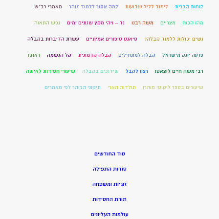
לוחות הברית
לימוד לליל שבועות
למה אסור ללמוד זוהר
מאמרי רב"ש
מהו הכוח
מצריים
משה רבנו
נד – ויהי מקץ שנתים ימים
נפש התאוה
נשים יכולות ללמוד קבלה?
סיאנס סיפורים אמיתיים
עשרת הדיברות בקבלה
פרעה יונק מישראל
קבלה למתחילים
קבלה קדמונית
קל הנשמה
ראובן
רבי משה חיים לוצאטו
רצון לקבל
שידוכים בקבלה
שיעורי חסידות לאישה
שיעורים בספר ליקוטי מוהרן
תולדות הארי
תיקוני הזוהר לפי מאמרים
סוד החודשים
סודות התפילה
זוגיות ומשפחה
תורת החסידות
עולמות העליונים