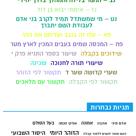
נב – הנעור בלילה והמהלך בדרך יחידי
נז – אימתי יבוא בן דוד
נט – מי שמשתדל תמיד לקרב בני אדם
לעבודת השם יתברך
פא – עלו זה בנגב ועליתם את ההר
פח – המכסה שמים בעבים המכין לארץ מטר
שידוכים בקבלה
שיעור בספר התניא פרק י
שיעורי תורה לחנוכה
שכינה
שערי קדושה שער ד
תקשור לפי הזוהר
תקשור לפי הקבלה
תקשור עם מלאכים
תגיות נבחרות
בעל הסולם
אמונה
אדם סיני
אהבה
אפיקי חכמה
הזוהר היומי
היסוד השבועי
האם מותר לנשים ללמוד קבלה