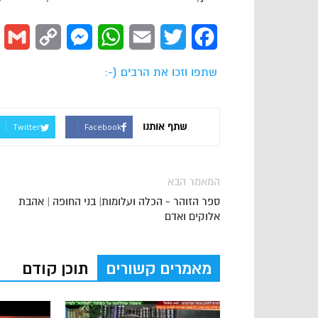
l
Copy
Messenger
WhatsApp
Email
Twitter
Facebook
Link
שתפו וזכו את הרבים (-:
שתף אותנו
Twitter
Facebook
המאמר הבא
ספר הזוהר - הכלה ועלומות| בני החופה | אהבת
אלוקים ואדם
מאמרים קשורים
תוכן קודם