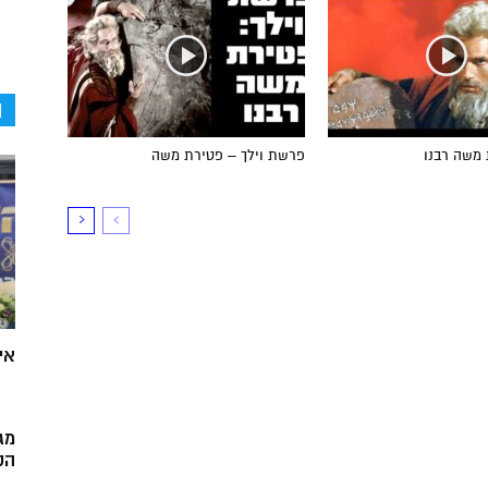
ה
 משה רבנו
פרשת וילך – פטירת משה
אי
מג
הק