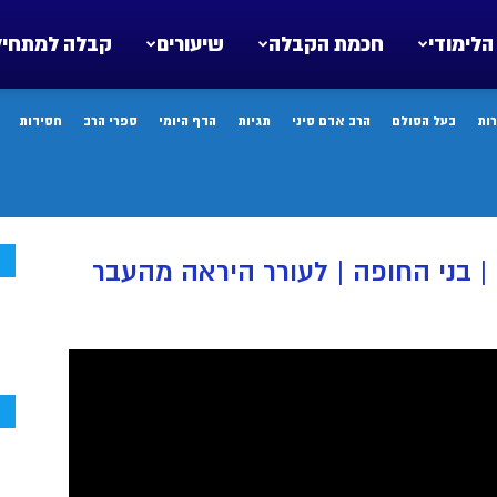
הלימודי
חכמת הקבלה
שיעורים
קבלה למתחיל
ות
בעל הסולם
הרב אדם סיני
תגיות
הדף היומי
ספרי הרב
חסידות
ח
| בני החופה | לעורר היראה מהעבר
ח