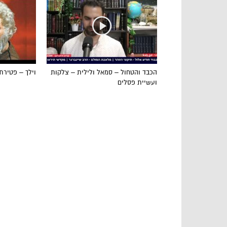
הכבד והטחול – סמאל ולילית – צלקות
וילך – פטירת
ועשיית פסלים