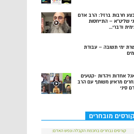
צע חרבות ברזל: הרב אדם
ני שליט”א – התייחסות
מית ודברי...
רת ימי תשובה – עבודת
מים
נל אחדות ויהדות -קטעים
חרים מראיון משותף עם הרב
ם סיני
ורסים מובחרים