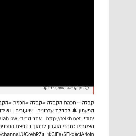
⏱️ זמן קריאה משוער:
1 דקה
קבלה – חכמת הקבלה #קבלה #חכמת #הקבלה 
הפעמון 🔔 לקבלת עדכונים | שיעורים | ושידו
יחודי: http://telkb.net | אתר הבית: https://kabbalah.pw | פייסבוק: https://bit.ly/3JVlHvk
הצטרפו כחברי מועדון לתמוך בהפצת התכנים
/channel/UCovbRZ0_1kCiFe7SEkd8ciA/join