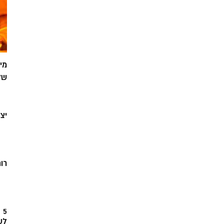
מי
של
יצ
רוח
5
לש