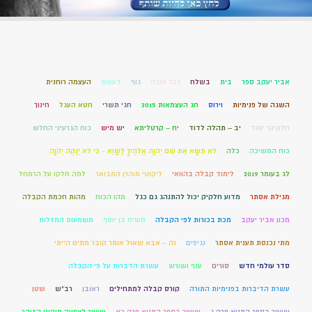
אביר יעקב ספר
בית
בשלח
גבר מוכה
גוף
דעאש
העצמה רוחנית
השגה של פנימיות
וירוס
חג העצמאות 2015
חגי תשרי
חטא העגל
חינוך
חלקיקי יסוד
יב – תהלה לדוד
יח – קרטליתא
יש מיש
כוח הגרעיני החלש
כוח המשיכה
כלה
לֹא תִשָּׂא אֶת שֵׁם יְהוָה אֱלֹהֶיךָ לַשָּׁוְא - כִּי לֹא יְנַקֶּה יְהֹוָה
לג בעומר 2019
לימוד קבלה בהוואי
ליקוטי מוהרן המבואר
למה חלקו על הרמחל
מגילת אסתר
מדוע חלקיק יכול להתנהג גם כגל
מהו הכוח
מהות חכמת הקבלה
מכון אביר יעקב
מכת בכורות לפי הקבלה
משיח בן יוסף
משמעות המזלות
מתי נכנסת תענית אסתר
נגיפים
נה – אבא שאול אומר קובר מתים הייתי
סדר עולמי חדש
סורים
ענף ושורש
עשרת הדברות על פי הקבלה
עשרת הדיברות בפנימיות התורה
קורס קבלה למתחילים
ראובן
רב"ש
שטן
שיעור בספר התניא פרק ג
שיעור בספר התניא פרק כא
שיעור לצפייה תיקוני הזוהר