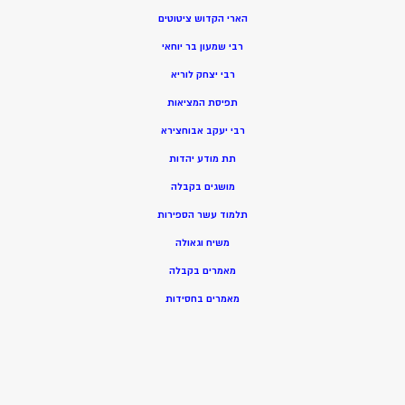
הארי הקדוש ציטוטים
רבי שמעון בר יוחאי
רבי יצחק לוריא
תפיסת המציאות
רבי יעקב אבוחצירא
תת מודע יהדות
מושגים בקבלה
תלמוד עשר הספירות
משיח וגאולה
מאמרים בקבלה
מאמרים בחסידות