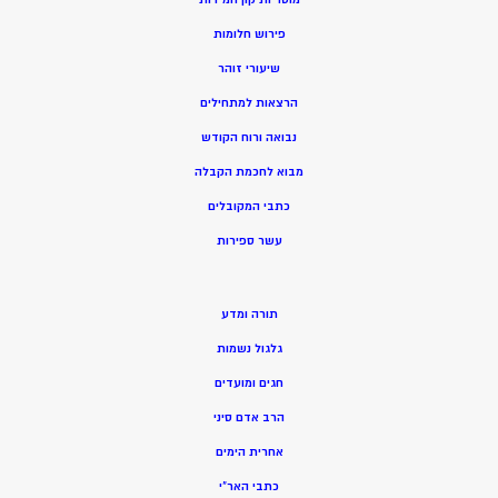
פירוש חלומות
שיעורי זוהר
הרצאות למתחילים
נבואה ורוח הקודש
מ
בוא לחכמת הקבלה
כתבי המקובלים
ע
שר ספירות
תורה ומדע
גלגול נשמות
חגים ומועדים
הרב אדם סיני
אחרית הימים
כתבי האר”י