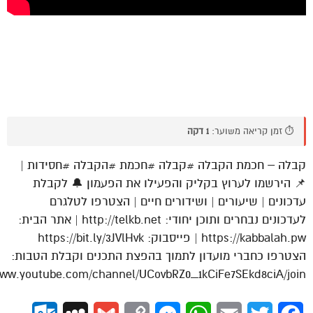
⏱️ זמן קריאה משוער:
1 דקה
קבלה – חכמת הקבלה #קבלה #חכמת #הקבלה #חסידות |
📌 הירשמו לערוץ בקליק והפעילו את הפעמון 🔔 לקבלת
עדכונים | שיעורים | ושידורים חיים | הצטרפו לטלגרם
לעדכונים נבחרים ותוכן יחודי: http://telkb.net | אתר הבית:
https://kabbalah.pw | פייסבוק: https://bit.ly/3JVlHvk
הצטרפו כחברי מועדון לתמוך בהפצת התכנים וקבלת הטבות:
www.youtube.com/channel/UCovbRZ0_1kCiFe7SEkd8ciA/join