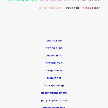
תורתו של משיח
תחית המתים
תיקוני הזוהר לקריאה
סוד החודשים
סודות התפילה
זוגיות ומשפחה
תורת החסידות
עולמות העליונים
סוד הצמצום
הקדמות בעל הסולם
פתיחה לחכמת הקבלה
אברהם יצחק הכהן קוק
מוסר ותיקון המידות