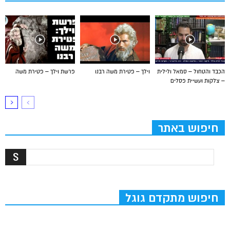
הכבד והטחול – סמאל ולילית
וילך – פטירת משה רבנו
פרשת וילך – פטירת משה
– צלקות ועשיית פסלים
חיפוש באתר
חיפוש מתקדם גוגל