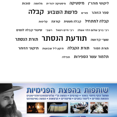
מיסטיקה
ליקוטי מוהר"ן
סוכות
מיסטיקה יהודית
מלחמה
קבלה
פרשת השבוע
ספר הזוהר
פורים
קבלה למתחיל
קורונה
קבלה מעשית
קליפות
שיעורי קבלה לנשים
רבי ברוך שלום הלוי אשלג
רבי חיים ויטאל
רשבי
תודעת הנסתר
תורת הנסתר
שערי קדושה
תורת הקבלה
תיקוני הזוהר
תורת הסוד
תיקון ליל שבועות
תלמוד עשר הספירות
תפילה