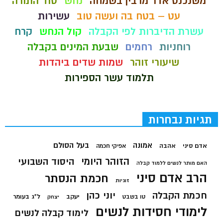
משנכנס אדר מרבין בשמחה
נחש
סוד התורה
עט – בטח בה ועשה טוב
עשירות
עשרת הדיברות לפי הקבלה
קול הנחש
קרח
רוחניות
רחמים
שבעת המינים בקבלה
שיעורי זוהר
שמות שדים ביהדות
תלמוד עשר הספירות
תגיות נבחרות
בעל הסולם
אמונה
אדם סיני
אהבה
אפיקי חכמה
הזוהר היומי
היסוד השבועי
האם מותר לנשים ללמוד קבלה
הרב אדם סיני
חכמת הנסתר
זוגיות
חכמת הקבלה
יוני כהן
יעקב
ל"ג בעומר
טו בשבט
יצחק
לימודי חסידות לנשים
לימוד קבלה לנשים