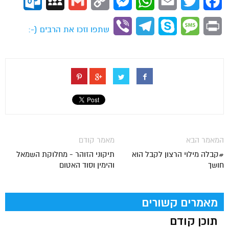
ok.com
MySpace
Gmail
Copy
Messenger
WhatsApp
Email
Twitter
Facebook
Link
Viber
Telegram
Skype
Message
Print
שתפו וזכו את הרבים (-:
המאמר הבא
מאמר קודם
#קבלה מילוי הרצון לקבל הוא
תיקוני הזוהר - מחלוקת השמאל
חושך
והימין וסוד האטום
מאמרים קשורים
תוכן קודם