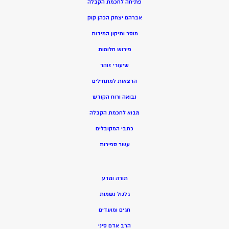
פתיחה לחכמת הקבלה
אברהם יצחק הכהן קוק
מוסר ותיקון המידות
פירוש חלומות
שיעורי זוהר
הרצאות למתחילים
נבואה ורוח הקודש
מ
בוא לחכמת הקבלה
כתבי המקובלים
ע
שר ספירות
תורה ומדע
גלגול נשמות
חגים ומועדים
הרב אדם סיני