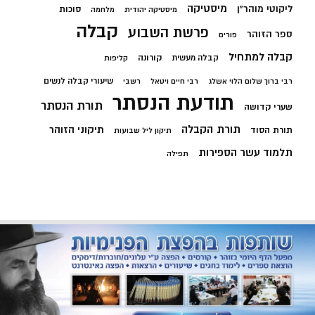
מיסטיקה
ליקוטי מוהר"ן
סוכות
מיסטיקה יהודית
מלחמה
קבלה
פרשת השבוע
ספר הזוהר
פורים
קבלה למתחיל
קורונה
קבלה מעשית
קליפות
שיעורי קבלה לנשים
רבי ברוך שלום הלוי אשלג
רבי חיים ויטאל
רשבי
תודעת הנסתר
תורת הנסתר
שערי קדושה
תורת הקבלה
תיקוני הזוהר
תורת הסוד
תיקון ליל שבועות
תלמוד עשר הספירות
תפילה