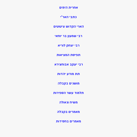
אחרית הימים
כתבי האר”י
הארי הקדוש ציטוטים
רבי שמעון בר יוחאי
רבי יצחק לוריא
תפיסת המציאות
רבי יעקב אבוחצירא
תת מודע יהדות
מושגים בקבלה
תלמוד עשר הספירות
משיח וגאולה
מאמרים בקבלה
מאמרים בחסידות