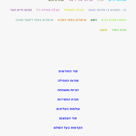
פו – פוסעים בו פסיעה קטנה
קבלה למתחיל
קבלה מאיזה גיל
קורות חיים הארי
רוחות רפאים בבית
רשע
שיעורים בספר התניא
שיעורים בספר ליקוטי מוהרן
תורת הסוד
תענוג
סוד החודשים
סודות התפילה
זוגיות ומשפחה
תורת החסידות
עולמות העליונים
סוד הצמצום
הקדמות בעל הסולם