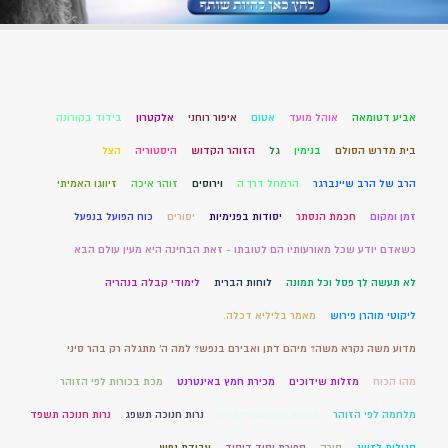
אביע דטומאה
אוהל מועד
אטום
איפור רוחני
אלקטרון
בידוד בקורונה
בית מדרש הסולם
בנימין
גל
הזוהר הקדוש
היסטוריה
הצל
הרב של הרב שיינברגר
הרמחל דרך ה
וירוסים
זוהר איכה
זיווגו האמיתי
זמן ומקום
חכמת הנסתר
יסודות בפנימיות
יסורים
כוח הפועל בנפעל
כשאדם יודע שכל מאורעותיו הם לטובתו - זאת הבחינה היא מעין עולם הבא
לא תעשה לך פסל וכל תמונה
לוחות הברית
לימודי קבלה בנהריה
ליקוטי מוהרן פירוש
מאמר בליליא דכלה.
מדוע משה נקרא משה? מיהם דתן ואבירם בנפש? למה ה' מתגלה רק בהר סיני
מהו הכוח
מזלות שידוכים
מכירת חמץ באינטרנט
מכת בכורות לפי הזוהר
מלחמה לפי הזוהר
מעלות הסולם שיעורים
נרות חנוכה תשפג
נרות חנוכה תשפד
סגולות לזיווג
סורה
ספירת יסוד דיסוד
עבודת נפש