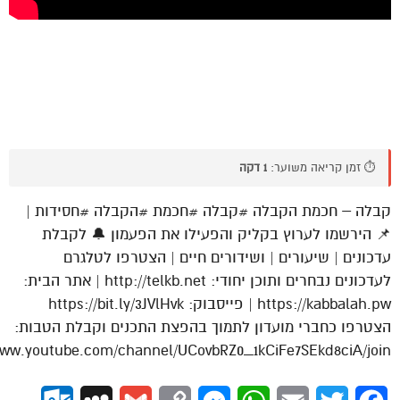
⏱️ זמן קריאה משוער:
1 דקה
קבלה – חכמת הקבלה #קבלה #חכמת #הקבלה #חסידות |
📌 הירשמו לערוץ בקליק והפעילו את הפעמון 🔔 לקבלת
עדכונים | שיעורים | ושידורים חיים | הצטרפו לטלגרם
לעדכונים נבחרים ותוכן יחודי: http://telkb.net | אתר הבית:
https://kabbalah.pw | פייסבוק: https://bit.ly/3JVlHvk
הצטרפו כחברי מועדון לתמוך בהפצת התכנים וקבלת הטבות:
www.youtube.com/channel/UCovbRZ0_1kCiFe7SEkd8ciA/join