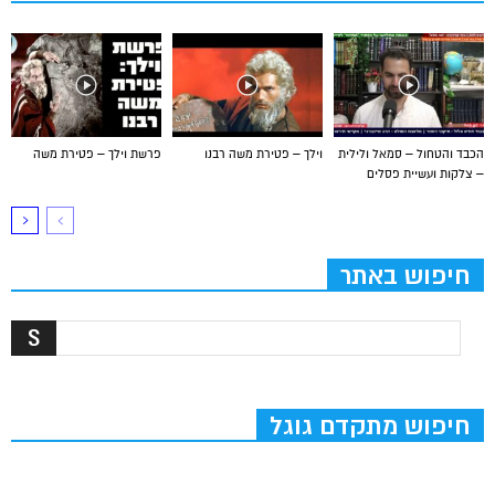
הכבד והטחול – סמאל ולילית
וילך – פטירת משה רבנו
פרשת וילך – פטירת משה
– צלקות ועשיית פסלים
חיפוש באתר
חיפוש מתקדם גוגל