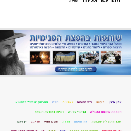
תלמוד עשר הספירות
תפילה
אסון מירון
ביקוש
בית הרוחות
גאלונים
הללו
הסכסוך ישראלי פלסטנאי
הקדמה לחכמת הקבלה
הרהורי עבירה
זוגיות בתודעת הנסתר
זוהר תיקון ליל שבועות
זמן ומקום
חרדה
חשש חמץ
טראמפ
יין ויאנג