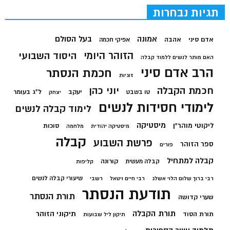
תגיות נבחרות
בעל הסולם
אמונה
אדם סיני
אהבה
אפיקי חכמה
הזוהר היומי
היסוד השבועי
האם מותר לנשים ללמוד קבלה
הרב אדם סיני
חכמת הנסתר
זוגיות
חכמת הקבלה
יוני כהן
יעקב
ל"ג בעומר
טו בשבט
יצחק
לימודי חסידות לנשים
לימוד קבלה לנשים
מיסטיקה
ליקוטי מוהר"ן
סוכות
מיסטיקה יהודית
מלחמה
קבלה
פרשת השבוע
ספר הזוהר
פורים
קבלה למתחיל
קורונה
קבלה מעשית
קליפות
שיעורי קבלה לנשים
רבי ברוך שלום הלוי אשלג
רבי חיים ויטאל
רשבי
תודעת הנסתר
תורת הנסתר
שערי קדושה
תורת הקבלה
תיקוני הזוהר
תורת הסוד
תיקון ליל שבועות