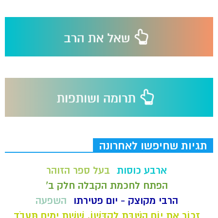
תגיות שחיפשו לאחרונה
ארבע כוסות
בעל ספר הזוהר
הפתח לחכמת הקבלה חלק ב'
הרבי מקוצק - יום פטירתו
השפעה
זָכוֹר אֶת יוֹם הַשַּׁבָּת לְקַדְּשׁוֹ. שֵׁשֶׁת יָמִים תַּעֲבֹד