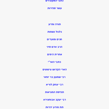
כתבי המקובלים
ע
שר ספירות
תורה ומדע
גלגול נשמות
חגים ומועדים
הרב אדם סיני
אחרית הימים
כתבי האר”י
הארי הקדוש ציטוטים
רבי שמעון בר יוחאי
רבי יצחק לוריא
תפיסת המציאות
רבי יעקב אבוחצירא
תת מודע יהדות