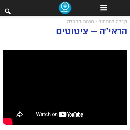
קבלה למתחיל - חכמת הקבלה
הראי”ה – ציטוטים