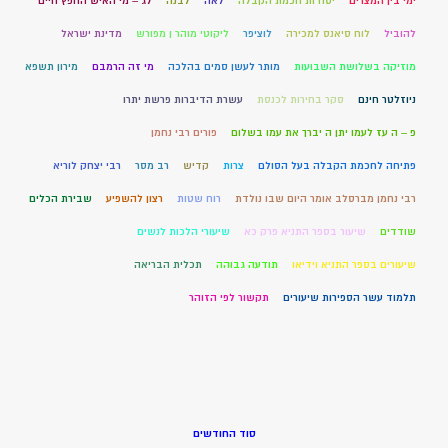
ימי בין המצרים
יסודות חכמת הקבלה
לאה
לבנה
לג – מי האיש החפץ חיים
להוביל
לוח סיאנס למכירה
לוציפר
ליקוטי מוהר ן מפורש
מדינת ישראל
מוזיקה בשלושת השבועות
מותר לעשן סמים בהלכה
מי זה הרמבם
מירון תשפא
ניוזלטר חינם
סקר בחירות לכנסת
עשרת הדיברות פרשת יתרו
פ – ה עז לעמו יתן ה יברך את עמו בשלום
פורים רבי נחמן
פתיחה לחכמת הקבלה בעל הסולם
צרות
קדיש
רב מסר
רבי יצחק לוריא
רבי נחמן מברסלב אומר היום שבו נולדת
רוח שטות
רצון להשפיע
שבירת הכלים
שודדים
שיעור בספר התניא פרק כא
שיעורי הלכות לנשים
שיעורים בספר התניא וידיאו
תודעה גבוהה
תכלית הבריאה
תלמוד עשר הספירות שיעורים
תקשור לפי הזוהר
סוד החודשים