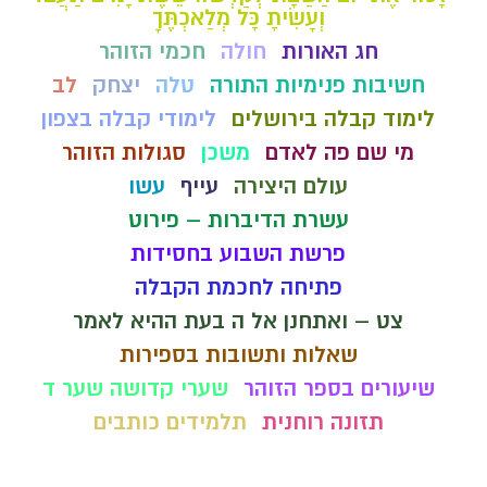
וְעָשִׂיתָ כָּל מְלַאכְתֶּךָ
חג האורות
חולה
חכמי הזוהר
חשיבות פנימיות התורה
טלה
יצחק
לב
לימוד קבלה בירושלים
לימודי קבלה בצפון
מי שם פה לאדם
משכן
סגולות הזוהר
עולם היצירה
עייף
עשו
עשרת הדיברות – פירוט
פרשת השבוע בחסידות
פתיחה לחכמת הקבלה
צט – ואתחנן אל ה בעת ההיא לאמר
שאלות ותשובות בספירות
שיעורים בספר הזוהר
שערי קדושה שער ד
תזונה רוחנית
תלמידים כותבים