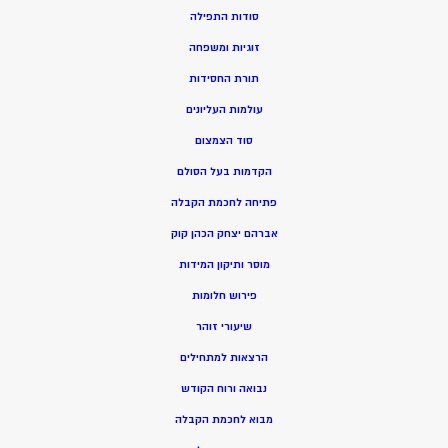
סודות התפילה
זוגיות ומשפחה
תורת החסידות
עולמות העליונים
סוד הצמצום
הקדמות בעל הסולם
פתיחה לחכמת הקבלה
אברהם יצחק הכהן קוק
מוסר ותיקון המידות
פירוש חלומות
שיעורי זוהר
הרצאות למתחילים
נבואה ורוח הקודש
מ
בוא לחכמת הקבלה