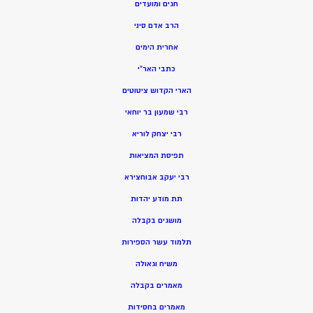
חגים ומועדים
הרב אדם סיני
אחרית הימים
כתבי האר”י
הארי הקדוש ציטוטים
רבי שמעון בר יוחאי
רבי יצחק לוריא
תפיסת המציאות
רבי יעקב אבוחצירא
תת מודע יהדות
מושגים בקבלה
תלמוד עשר הספירות
משיח וגאולה
מאמרים בקבלה
מאמרים בחסידות