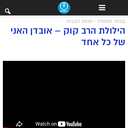
קבלה למתחיל - חכמת הקבלה
הילולת הרב קוק – אובדן האני
של כל אחד