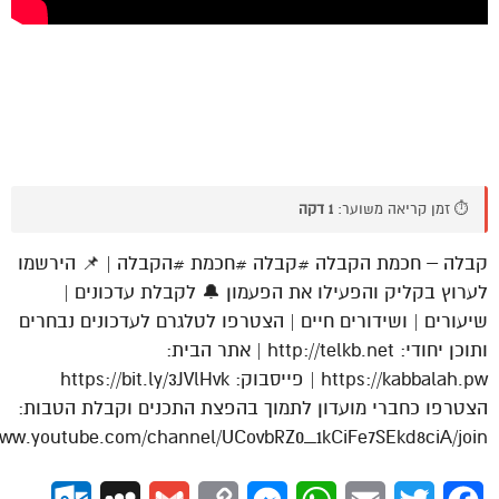
⏱️ זמן קריאה משוער:
1 דקה
קבלה – חכמת הקבלה #קבלה #חכמת #הקבלה | 📌 הירשמו
לערוץ בקליק והפעילו את הפעמון 🔔 לקבלת עדכונים |
שיעורים | ושידורים חיים | הצטרפו לטלגרם לעדכונים נבחרים
ותוכן יחודי: http://telkb.net | אתר הבית:
https://kabbalah.pw | פייסבוק: https://bit.ly/3JVlHvk
הצטרפו כחברי מועדון לתמוך בהפצת התכנים וקבלת הטבות:
www.youtube.com/channel/UCovbRZ0_1kCiFe7SEkd8ciA/join