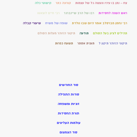
צח – נתן בו עיניו ונעשה גל של עצמות
קורונה כתר
קישוטי כלה
ראש השנה לחסידות
רבו של הרב שיינברגר
רבי חיים לוצאטו
רבי נחמן מברסלב אומר היום שבו נולדת
שופרו של משיח
שיעורי קבלה
תהילים לציון בעל הסולם
תודעה
תיקוני הזוהר מעלות הסולם
תיקוני הזוהר תיקון ל
תענית אסתר
תשעח כפרות
סוד החודשים
סודות התפילה
זוגיות ומשפחה
תורת החסידות
עולמות העליונים
סוד הצמצום