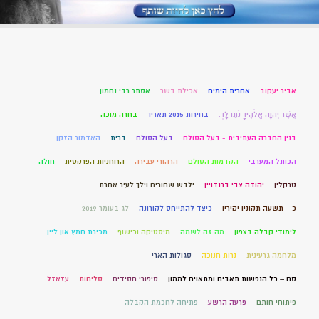
אביר יעקוב
אחרית הימים
אכילת בשר
אסתר רבי נחמון
אֲשֶׁר יְהוָה אֱלֹהֶיךָ נֹתֵן לָךְ.
בחירות 2015 תאריך
בחרה מוכה
בנין החברה העתידית - בעל הסולם
בעל הסולם
ברית
האדמור הזקן
הכותל המערבי
הקדמות הסולם
הרהורי עבירה
הרוחניות הפרקטית
חולה
טרקלין
יהודה צבי ברנדויין
ילבש שחורים וילך לעיר אחרת
כ – תשעה תקונין יקירין
כיצד להתייחס לקורונה
לג בעומר 2019
לימודי קבלה בצפון
מה זה לשמה
מיסטיקה וכישוף
מכירת חמץ און ליין
מלחמה גרעינית
נרות חנוכה
סגולות הארי
סח – כל הנפשות תאבים ומתאוים לממון
סיפורי חסידים
סליחות
עזאזל
פיתוחי חותם
פרעה הרשע
פתיחה לחכמת הקבלה