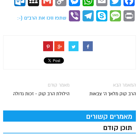
ok.com
MySpace
Gmail
Copy
Messenger
WhatsApp
Email
Twitter
Facebook
Link
Viber
Telegram
Skype
Message
Print
שתפו וזכו את הרבים (-:
המאמר הבא
מאמר קודם
הרב קוק מלאך ה' צבאות
הילולת הרב קוק - זכות גדולה
מאמרים קשורים
תוכן קודם