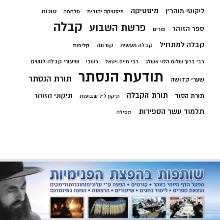
מיסטיקה
ליקוטי מוהר"ן
סוכות
מיסטיקה יהודית
מלחמה
קבלה
פרשת השבוע
ספר הזוהר
פורים
קבלה למתחיל
קורונה
קבלה מעשית
קליפות
שיעורי קבלה לנשים
רבי ברוך שלום הלוי אשלג
רבי חיים ויטאל
רשבי
תודעת הנסתר
תורת הנסתר
שערי קדושה
תורת הקבלה
תיקוני הזוהר
תורת הסוד
תיקון ליל שבועות
תלמוד עשר הספירות
תפילה