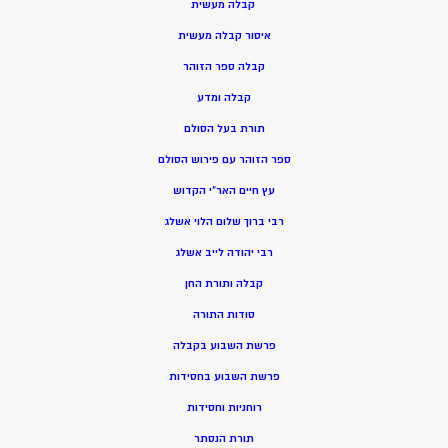
קבלה מעשית
איסור קבלה מעשית
קבלה ספר הזוהר
קבלה ומדע
תורת בעל הסולם
ספר הזוהר עם פירוש הסולם
עץ חיים האר”י הקדוש
רבי ברוך שלום הלוי אשלג
רבי יהודה לייב אשלג
קבלה ותורת החן
סודות התורה
פרשת השבוע בקבלה
פרשת השבוע בחסידות
רוחניות וחסידות
תורת הנסתר