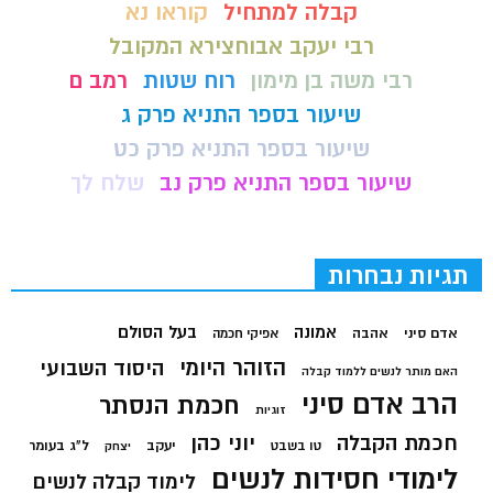
קבלה למתחיל
קוראו נא
רבי יעקב אבוחצירא המקובל
רבי משה בן מימון
רוח שטות
רמב ם
שיעור בספר התניא פרק ג
שיעור בספר התניא פרק כט
שיעור בספר התניא פרק נב
שלח לך
תגיות נבחרות
בעל הסולם
אמונה
אדם סיני
אהבה
אפיקי חכמה
הזוהר היומי
היסוד השבועי
האם מותר לנשים ללמוד קבלה
הרב אדם סיני
חכמת הנסתר
זוגיות
חכמת הקבלה
יוני כהן
יעקב
ל"ג בעומר
טו בשבט
יצחק
לימודי חסידות לנשים
לימוד קבלה לנשים