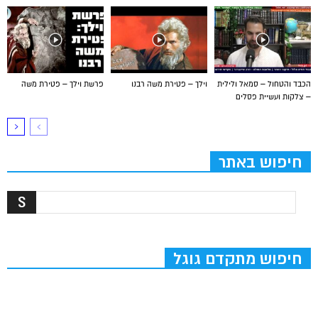
הכבד והטחול – סמאל ולילית
וילך – פטירת משה רבנו
פרשת וילך – פטירת משה
– צלקות ועשיית פסלים
חיפוש באתר
חיפוש מתקדם גוגל