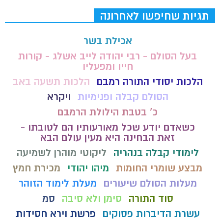
תגיות שחיפשו לאחרונה
אכילת בשר
בעל הסולם - רבי יהודה לייב אשלג - קורות
חייו ומפעליו
הלכות יסודי התורה רמבם
הלכות תשעה באב
הסולם קבלה ופנימיות
ויקרא
כ' בטבת הילולת הרמבם
כשאדם יודע שכל מאורעותיו הם לטובתו -
זאת הבחינה היא מעין עולם הבא
לימודי קבלה בנהריה
ליקוטי מוהרן לשמיעה
מבצע שומרי החומות
מיהו יהודי
מכירת חמץ
מעלות הסולם שיעורים
מעלת לימוד הזוהר
סוד התורה
סימן ולא סיבה
סמ
עשרת הדיברות פסוקים
פרשת וירא חסידות