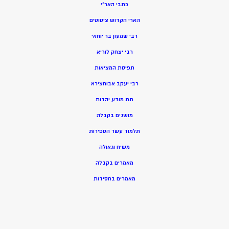
כתבי האר”י
הארי הקדוש ציטוטים
רבי שמעון בר יוחאי
רבי יצחק לוריא
תפיסת המציאות
רבי יעקב אבוחצירא
תת מודע יהדות
מושגים בקבלה
תלמוד עשר הספירות
משיח וגאולה
מאמרים בקבלה
מאמרים בחסידות