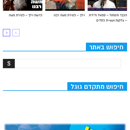
הכבד והטחול – סמאל ולילית
וילך – פטירת משה רבנו
פרשת וילך – פטירת משה
– צלקות ועשיית פסלים
חיפוש באתר
חיפוש מתקדם גוגל