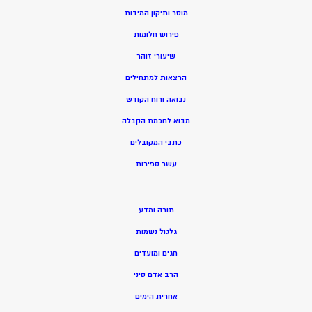
מוסר ותיקון המידות
פירוש חלומות
שיעורי זוהר
הרצאות למתחילים
נבואה ורוח הקודש
מ
בוא לחכמת הקבלה
כתבי המקובלים
ע
שר ספירות
תורה ומדע
גלגול נשמות
חגים ומועדים
הרב אדם סיני
אחרית הימים