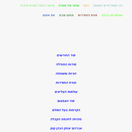
רבי משה חיים לוצאטו
רשע
שופר של משיח
שיעור בספר התניא פרק ח
שפחה או גבירה
תורת החסידות
תחום שבת
תת אטום
סוד החודשים
סודות התפילה
זוגיות ומשפחה
תורת החסידות
עולמות העליונים
סוד הצמצום
הקדמות בעל הסולם
פתיחה לחכמת הקבלה
אברהם יצחק הכהן קוק