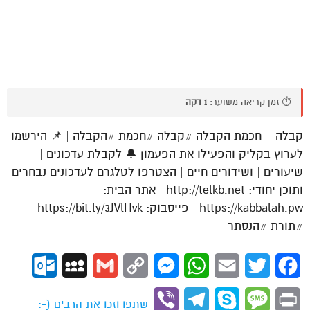
⏱️ זמן קריאה משוער:
1 דקה
קבלה – חכמת הקבלה #קבלה #חכמת #הקבלה | 📌 הירשמו
לערוץ בקליק והפעילו את הפעמון 🔔 לקבלת עדכונים |
שיעורים | ושידורים חיים | הצטרפו לטלגרם לעדכונים נבחרים
ותוכן יחודי: http://telkb.net | אתר הבית:
https://kabbalah.pw | פייסבוק: https://bit.ly/3JVlHvk
#תורת #הנסתר
ok.com
MySpace
Gmail
Copy
Messenger
WhatsApp
Email
Twitter
Facebook
Link
Viber
Telegram
Skype
Message
Print
שתפו וזכו את הרבים (-: