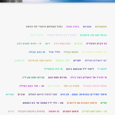
אחשוורוש
אנוכיות
בחרה מוכה
גלגל המזלות היהודי לפי הזוהר
הבעל שם טוב ציטוטים
ההבדל בין יהדות לזמרח
הזוהר היומי
הר הבית ויקיפדיה
הרב"ש
התרגשות הלב
זיווג
ח – ראיתי מנורת זהב
חג הגאולה והחסידות
חכמת קבלה
חללי צהל
טו באב קבלה
יום ירושלים פעילות
יחודים
יסוד החומצי
יציאת חמה מנרתיקה
לֹא תִגְנֹב.
להתגייר
לימוד ליל שבועות בזום
מי היה הרמח"ל?
מי הכריז על ירושלים כעיר בירה
מכירת חמץ 2017
מכירת חמץ און ליין
מעלת חכמת הקבלה
משיח בן יוסף
נחות דרגא
סג – סוד כונת המילה
סיפורי חסידים בפנימיות: קוצק - עין הרע
ספר הזוהר פירוש הסולם
ערבים
עשירות
פורים
פרשת השבוע עם פירושים
צא – ויהי ידיו אמונה עד בא השמש
צו – זמם רשע לצדיק
ציטוט השבוע
קו אמצעי
קורסים בחכמת הקבלה
קרפס