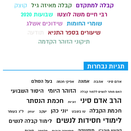
קבלה למתקדם
קבלה מאיזה גיל
קוצק
רבי חיים משה לוצטו
שבועות 2020
שומרי החומות
שידוכים אשלג
שיעורים בספר התניא
תודעה
תיקוני הזוהר הקדמה
תגיות נבחרות
בעל הסולם
אמונה
אדם סיני
אהבה
אפיקי חכמה
הזוהר היומי
היסוד השבועי
האם מותר לנשים ללמוד קבלה
הרב אדם סיני
חכמת הנסתר
זוגיות
חכמת הקבלה
יוני כהן
יעקב
ל"ג בעומר
טו בשבט
יצחק
לימודי חסידות לנשים
לימוד קבלה לנשים
מיסטיקה
ליקוטי מוהר"ן
סוכות
מיסטיקה יהודית
מלחמה