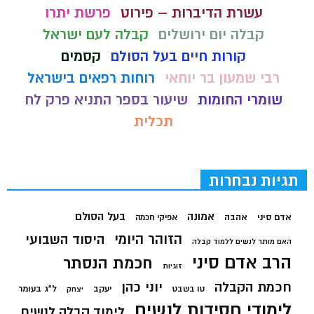
עשרת הדיברות – פירוט
פרשת יתרו
קבלה יום ירושלים
קבלה לעם ישראל
קורות חיים בעל הסולם
קסמים
רבי שמעון בר יוחאי
רוחות רפאים בישראל
שומרי החומות
שיעור בספר התניא פרק לח
תכלית
תגיות נבחרות
בעל הסולם
אמונה
אדם סיני
אהבה
אפיקי חכמה
הזוהר היומי
היסוד השבועי
האם מותר לנשים ללמוד קבלה
הרב אדם סיני
חכמת הנסתר
זוגיות
חכמת הקבלה
יוני כהן
יעקב
ל"ג בעומר
טו בשבט
יצחק
לימודי חסידות לנשים
לימוד קבלה לנשים