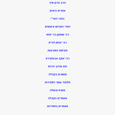
הרב אדם סיני
אחרית הימים
כתבי האר”י
הארי הקדוש ציטוטים
רבי שמעון בר יוחאי
רבי יצחק לוריא
תפיסת המציאות
רבי יעקב אבוחצירא
תת מודע יהדות
מושגים בקבלה
תלמוד עשר הספירות
משיח וגאולה
מאמרים בקבלה
מאמרים בחסידות