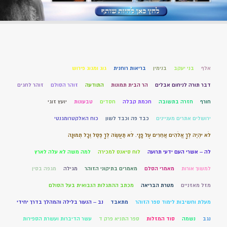
אלף
בני יעקב
בנימין
בריאות רוחנית
גוג ומגוג פירוש
דבר תורה לניחום אבלים
הר הבית תמונות
התודעה
זוהר הסולם
זוהר לחגים
חורף
חזרה בתשובה
חכמת קבלה
חסדים
טבעונות
יועץ זוגי
ירושלים אתרים מעניינים
כבד פה וכבד לשון
כוח האלקטרומגנטי
לֹא יִהְיֶה לְךָ אֱלֹהִים אֲחֵרִים עַל פָּנָי. לֹא תַעֲשֶׂה לְךָ פֶסֶל וְכָל תְּמוּנָה
לה – אשרי העם ידעי תרועה
לוח סיאנס למכירה
למה משה לא עלה לארץ
למשוך אורות
מאמרי הסלם
מאמרים בתיקוני הזוהר
מגילה
מגפה בסין
מזל מאזניים
מטרת הבריאה
מכתב ההתגלות הנבואית בעל הסולם
מעלת וחשיבות לימוד ספר הזוהר
מתאבד
נב – הנעור בלילה והמהלך בדרך יחידי
נגב
נשמה
סוד המזלות
ספר התניא פרק ד
עשר הדיברות ועשרת הספירות