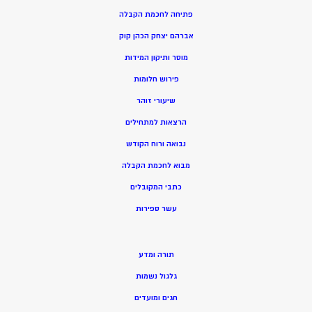
פתיחה לחכמת הקבלה
אברהם יצחק הכהן קוק
מוסר ותיקון המידות
פירוש חלומות
שיעורי זוהר
הרצאות למתחילים
נבואה ורוח הקודש
מ
בוא לחכמת הקבלה
כתבי המקובלים
ע
שר ספירות
תורה ומדע
גלגול נשמות
חגים ומועדים