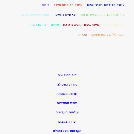
עשרת הדיברות בספר שמות
עשרת הדיברות מצגת
פנחס
פרי חכם איגרות קודש איגרת מט
רבי חיים לוצאטו
רוחות רפאים סרטונים
שאלות בקבלה
שיעור בספר התניא פרק כח
שירים
תודעת הסוד
תיקון ליל שבועות תשעט
תכלית
סוד החודשים
סודות התפילה
זוגיות ומשפחה
תורת החסידות
עולמות העליונים
סוד הצמצום
הקדמות בעל הסולם