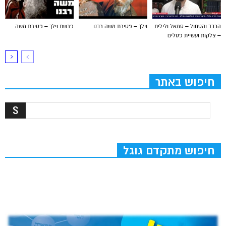
הכבד והטחול – סמאל ולילית
וילך – פטירת משה רבנו
פרשת וילך – פטירת משה
– צלקות ועשיית פסלים
חיפוש באתר
חיפוש מתקדם גוגל