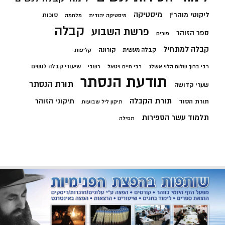
מיסטיקה
ליקוטי מוהר"ן
סוכות
מיסטיקה יהודית
מלחמה
קבלה
פרשת השבוע
ספר הזוהר
פורים
קבלה למתחיל
קורונה
קבלה מעשית
קליפות
שיעורי קבלה לנשים
רבי ברוך שלום הלוי אשלג
רבי חיים ויטאל
רשבי
תודעת הנסתר
תורת הנסתר
שערי קדושה
תורת הקבלה
תיקוני הזוהר
תורת הסוד
תיקון ליל שבועות
תלמוד עשר הספירות
תפילה