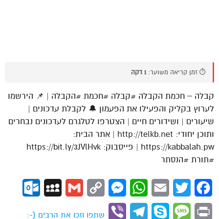
⏱️ זמן קריאה משוער:
1 דקה
קבלה – חכמת הקבלה #קבלה #חכמת #הקבלה | 📌 הירשמו
לערוץ בקליק והפעילו את הפעמון 🔔 לקבלת עדכונים |
שיעורים | ושידורים חיים | הצטרפו לטלגרם לעדכונים נבחרים
ותוכן יחודי: http://telkb.net | אתר הבית:
https://kabbalah.pw | פייסבוק: https://bit.ly/3JVlHvk
#תורת #הנסתר
ok.com
MySpace
Gmail
Copy
Messenger
WhatsApp
Email
Twitter
Facebook
Link
Viber
Telegram
Skype
Message
Print
שתפו וזכו את הרבים (-: