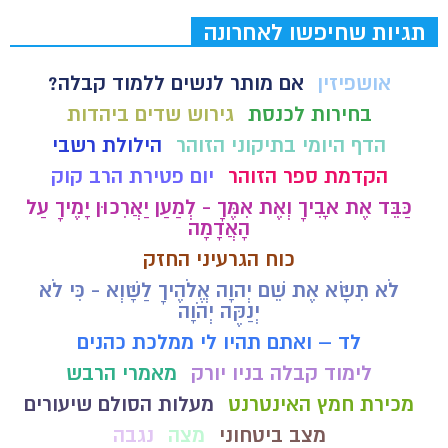
תגיות שחיפשו לאחרונה
אושפיזין
אם מותר לנשים ללמוד קבלה?
בחירות לכנסת
גירוש שדים ביהדות
הדף היומי בתיקוני הזוהר
הילולת רשבי
הקדמת ספר הזוהר
יום פטירת הרב קוק
כַּבֵּד אֶת אָבִיךָ וְאֶת אִמֶּךָ - לְמַעַן יַאֲרִכוּן יָמֶיךָ עַל
הָאֲדָמָה
כוח הגרעיני החזק
לֹא תִשָּׂא אֶת שֵׁם יְהוָה אֱלֹהֶיךָ לַשָּׁוְא - כִּי לֹא
יְנַקֶּה יְהֹוָה
לד – ואתם תהיו לי ממלכת כהנים
לימוד קבלה בניו יורק
מאמרי הרבש
מכירת חמץ האינטרנט
מעלות הסולם שיעורים
מצב ביטחוני
מצה
נגבה