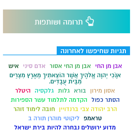
תגיות שחיפשו לאחרונה
אבן מן החי
אבן מן החי אסור
אדם סיני
איש
אָנֹכִי יְהוָה אֱלֹהֶיךָ אֲשֶׁר הוֹצֵאתִיךָ מֵאֶרֶץ מִצְרַיִם
מִבֵּית עֲבָדִים.
אסון מירון
בורא
גלות
גלקסיה
היטלר
הסתר כפול
הקדמה לתלמוד עשר הספירות
הרב יהודה צבי ברנדויין
חובה לימוד זוהר
טראמפ
ליקוטי מוהרן תורה ב
מדוע ירושלים נבחרה להיות בירת ישראל