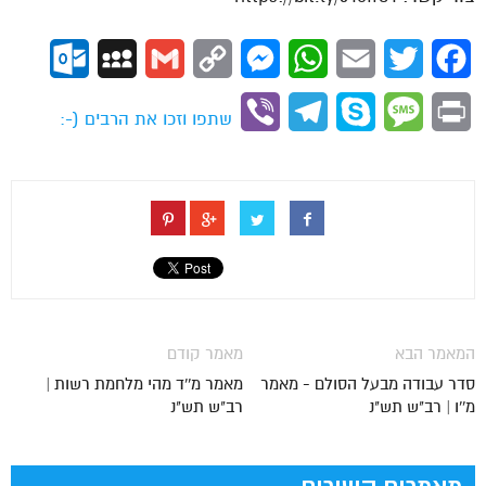
ok.com
MySpace
Gmail
Copy
Messenger
WhatsApp
Email
Twitter
Facebook
Link
Viber
Telegram
Skype
Message
Print
שתפו וזכו את הרבים (-:
המאמר הבא
מאמר קודם
סדר עבודה מבעל הסולם - מאמר
מאמר מ''ד מהי מלחמת רשות |
מ''ו | רב"ש תש"נ
רב"ש תש"נ