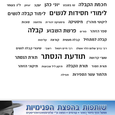
חכמת הקבלה
יוני כהן
יעקב
ל"ג בעומר
טו בשבט
יצחק
לימודי חסידות לנשים
לימוד קבלה לנשים
מיסטיקה
ליקוטי מוהר"ן
סוכות
מיסטיקה יהודית
מלחמה
קבלה
פרשת השבוע
ספר הזוהר
פורים
קבלה למתחיל
קורונה
קבלה מעשית
קליפות
שיעורי קבלה לנשים
רבי ברוך שלום הלוי אשלג
רבי חיים ויטאל
רשבי
תודעת הנסתר
תורת הנסתר
שערי קדושה
תורת הקבלה
תיקוני הזוהר
תורת הסוד
תיקון ליל שבועות
תלמוד עשר הספירות
תפילה