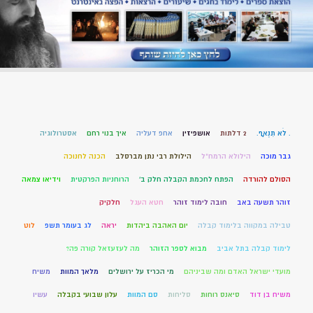
. לֹא תִנְאָף.
2 דלתות
אושפיזין
אחפ דעליה
איך בנוי רחם
אסטרולוגיה
גבר מוכה
הילולא הרמח"ל
הילולת רבי נתן מברסלב
הכנה לחנוכה
הסולם להורדה
הפתח לחכמת הקבלה חלק ב'
הרוחניות הפרקטית
וידיאו צמאה
זוהר תשעה באב
חובה לימוד זוהר
חטא העגל
חלקיק
טבילה במקווה בלימוד קבלה
יום האהבה ביהדות
יראה
לג בעומר תשפ
לוט
לימוד קבלה בתל אביב
מבוא לספר הזוהר
מה לעזעזאל קורה פה?
מועדי ישראל האדם ומה שביניהם
מי הכריז על ירושלים
מלאך המוות
משיח
משיח בן דוד
סיאנס רוחות
סליחות
סם המוות
עלון שבועי בקבלה
עשיו