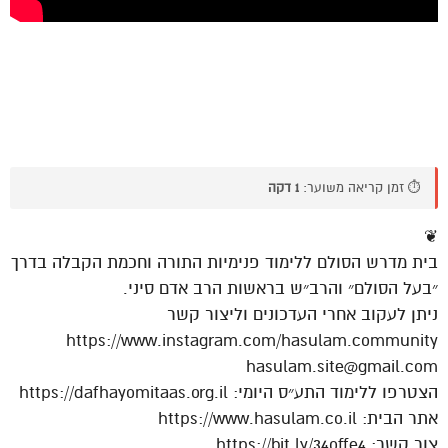
⏱️ זמן קריאה משוער:
1 דקה
❦
בית מדרש הסולם ללימוד פנימיות התורה וחכמת הקבלה בדרך
״בעל הסולם״ והרב״ש בראשות הרב אדם סיני.
ניתן לעקוב אחרי העדכונים וליצור קשר
https://www.instagram.com/hasulam.community
hasulam.site@gmail.com
הצטרפו ללימוד התע״ס היומי: https://dafhayomitaas.org.il
אתר הבית: https://www.hasulam.co.il
צור קשר: https://bit.ly/34offe4