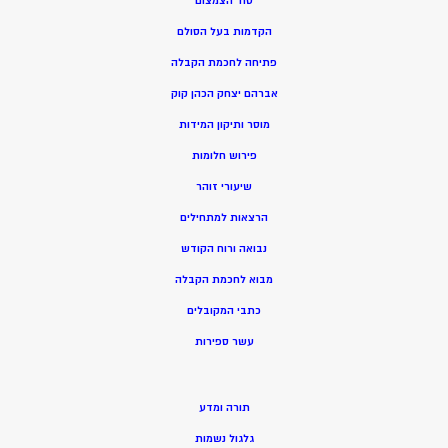
סוד הצמצום
הקדמות בעל הסולם
פתיחה לחכמת הקבלה
אברהם יצחק הכהן קוק
מוסר ותיקון המידות
פירוש חלומות
שיעורי זוהר
הרצאות למתחילים
נבואה ורוח הקודש
מ
בוא לחכמת הקבלה
כתבי המקובלים
ע
שר ספירות
תורה ומדע
גלגול נשמות