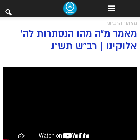
מאמרי הרב"ש
מאמר מ”ה מהו הנסתרות לה’
אלוקינו | רב”ש תש”נ