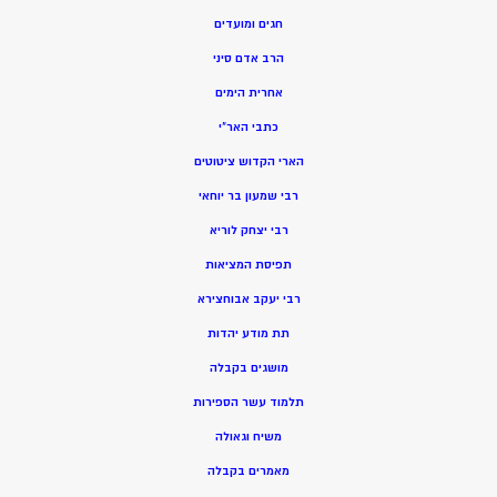
חגים ומועדים
הרב אדם סיני
אחרית הימים
כתבי האר”י
הארי הקדוש ציטוטים
רבי שמעון בר יוחאי
רבי יצחק לוריא
תפיסת המציאות
רבי יעקב אבוחצירא
תת מודע יהדות
מושגים בקבלה
תלמוד עשר הספירות
משיח וגאולה
מאמרים בקבלה