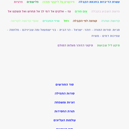
עשרת הדיברות בחכמת הקבלה
פירושים על ליקוטי מוהרן
פלישתים
פרטיות
פרשת השבוע בקבלה
צום פורים
צז – אלקים אל דמי לך אל תחרש ואל תשקט אל
קדושה וטהרה
קורונה לפי הקבלה
רחל
שירי החברים
שערי קדושה לקריאה
תגיות: סודות התורה - זוהר- ישראל - הר הבית - בני ישמעאל ומה שביניהם - מלחמה -
שפיכות דמים - משיח
תיקון ליל שבועות
תיקוני הזוהר מעלות הסולם
סוד החודשים
סודות התפילה
זוגיות ומשפחה
תורת החסידות
עולמות העליונים