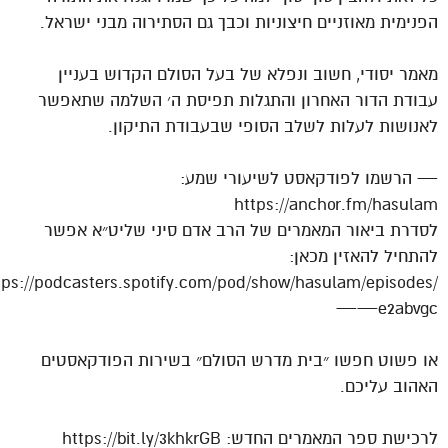
הפנימית מאוזניים חיצוניות וכבך גם הסתירוה מבני ישראל.
מאמר יסודי, חשוב ונפלא של בעל הסולם הקדוש בעניין
עבודת הדור האחרון והתגלות תפיסת ה׳ השלמה שתאפשר
לאנושות לעלות לשלב הסופי שבעבודת התיקון.
— הרשמו לפודקאסט לשיעורי שמע:
https://anchor.fm/hasulam
לסדרת ביאור המאמרים של הרב אדם סיני שליט״א אפשר
להתחיל להאזין מכאן:
tps://podcasters.spotify.com/pod/show/hasulam/episodes/
——e2abvgc
או פשוט חפשו ״בית מדרש הסולם״ בשירות הפודקאסטים
האהוב עליכם.
לרכישת ספר המאמרים החדש: https://bit.ly/3khkrGB