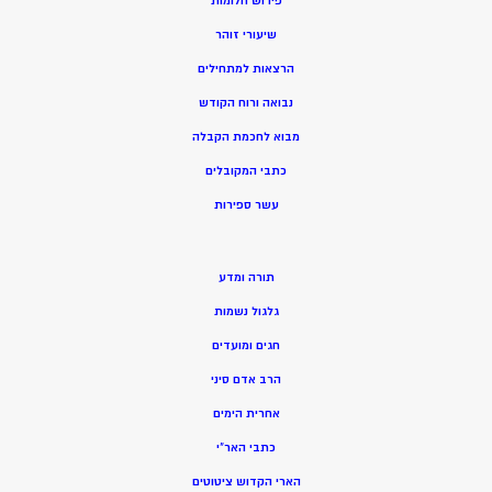
פירוש חלומות
שיעורי זוהר
הרצאות למתחילים
נבואה ורוח הקודש
מ
בוא לחכמת הקבלה
כתבי המקובלים
ע
שר ספירות
תורה ומדע
גלגול נשמות
חגים ומועדים
הרב אדם סיני
אחרית הימים
כתבי האר”י
הארי הקדוש ציטוטים