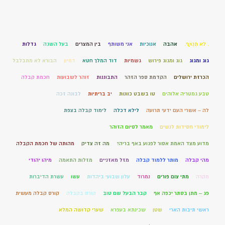
. לֹא תִנְאָף.
אהבה
אנוכיות
אני משותף
בין המצרים
בעל השגה
גדלות
גוג ומגוג
גוג ומגוג פירוש
גשמיות
דוד המלך חטא
דמיון
הבורא לא מתבלבל
הכרזת ירושלים
הקדמת ספר הזהר
התבוננות
זוהר לשבועות
חכמת קבלה
טבע גמטריה אלוהים
טו בשבט כוונות
יב בריתיות
לבונה זכה
לה – אשרי העם ידעי תרועה
לילא דכלה
לימוד קבלה בצפת
לימודי חסידות לנשים
מאמר לסיום הזוהר
מדוע מצד האמת אסור לפגוע באף בריה?
מה זה צדיק
מהותה של חכמת הקבלה
מהי קבלה
מותר ללמוד קבלה
מזל מאזניים
מזלות התאמה
מיהו יהודי
מקרה
מתי צום פורים
נמרוד
עלון שבועי ביהדות
עשו
עשרת הדיברות
פג – מתן בסתר יכפה אף
קבר הבעל שם טוב
קורס בקבלה
קורס קבלה מעשית
ראשי תיבות הארי
שטן
שכינתא בעפרא
שערי קדושה המלא