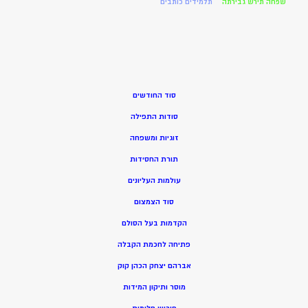
שפחה תירש גבירתה
תלמידים כותבים
סוד החודשים
סודות התפילה
זוגיות ומשפחה
תורת החסידות
עולמות העליונים
סוד הצמצום
הקדמות בעל הסולם
פתיחה לחכמת הקבלה
אברהם יצחק הכהן קוק
מוסר ותיקון המידות