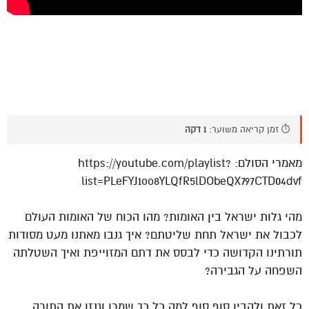
⏱️ זמן קריאה משוער:
1 דקה
מאמרי הסולם: https://youtube.com/playlist?
list=PLeFYJ1oo8YLQfR5lDObeQX797CTD04dvf
מהי גלות ישראל בין האומות? מהו הכוח של האומות העולם
לכבול את ישראל תחת שליטתם? איך גנבו מאתנו מעט מסודות
תורתינו הקדושה כדי לבסס את דתם המזוייפת ואיך השטלתה
השפחה על הגבירה?
כל זאת ולהבין סוף סוף למה כל כך שמרו וגנזו את התורה