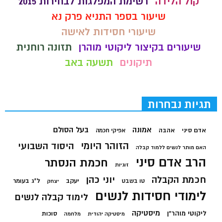
קול הלידה
רשימת המפלגות לבחירות 2015
שיעור בספר התניא פרק נא
שיעורי חסידות לאישה
שיעורים בקיצור ליקוטי מוהרן
תזונה רוחנית
תיקונים
תשעה באב
תגיות נבחרות
בעל הסולם
אמונה
אדם סיני
אהבה
אפיקי חכמה
הזוהר היומי
היסוד השבועי
האם מותר לנשים ללמוד קבלה
הרב אדם סיני
חכמת הנסתר
זוגיות
חכמת הקבלה
יוני כהן
יעקב
ל"ג בעומר
טו בשבט
יצחק
לימודי חסידות לנשים
לימוד קבלה לנשים
מיסטיקה
ליקוטי מוהר"ן
סוכות
מיסטיקה יהודית
מלחמה