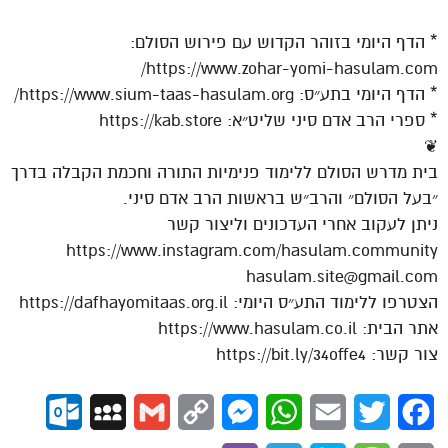
* הדף היומי בזוהר הקדוש עם פירוש הסולם:
⁠https://www.zohar-yomi-hasulam.com/⁠
* הדף היומי בתע״ס: ⁠https://www.sium-taas-hasulam.org/⁠
* ספרי הרב אדם סיני שליט״א: https://kab.store
❦
בית מדרש הסולם ללימוד פנימיות התורה וחכמת הקבלה בדרך
״בעל הסולם״ והרב״ש בראשות הרב אדם סיני.
ניתן לעקוב אחרי העדכונים וליצור קשר
https://www.instagram.com/hasulam.community
hasulam.site@gmail.com
הצטרפו ללימוד התע״ס היומי: https://dafhayomitaas.org.il
אתר הבית: https://www.hasulam.co.il
צור קשר: https://bit.ly/34offe4
ok.com
MySpace
Gmail
Copy
Messenger
WhatsApp
Email
Twitter
Facebook