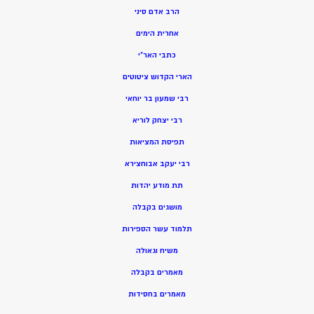
הרב אדם סיני
אחרית הימים
כתבי האר”י
הארי הקדוש ציטוטים
רבי שמעון בר יוחאי
רבי יצחק לוריא
תפיסת המציאות
רבי יעקב אבוחצירא
תת מודע יהדות
מושגים בקבלה
תלמוד עשר הספירות
משיח וגאולה
מאמרים בקבלה
מאמרים בחסידות