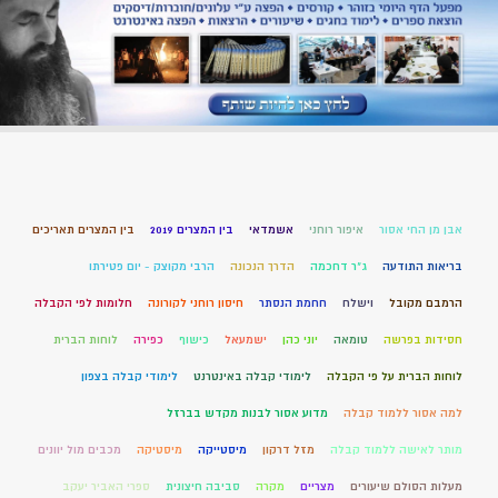
אבן מן החי אסור
איפור רוחני
אשמדאי
בין המצרים 2019
בין המצרים תאריכים
בריאות התודעה
ג"ר דחכמה
הדרך הנכונה
הרבי מקוצק - יום פטירתו
הרמבם מקובל
וישלח
חחמת הנסתר
חיסון רוחני לקורונה
חלומות לפי הקבלה
חסידות בפרשה
טומאה
יוני כהן
ישמעאל
כישוף
כפירה
לוחות הברית
לוחות הברית על פי הקבלה
לימודי קבלה באינטרנט
לימודי קבלה בצפון
למה אסור ללמוד קבלה
מדוע אסור לבנות מקדש בברזל
מותר לאישה ללמוד קבלה
מזל דרקון
מיסטייקה
מיסטיקה
מכבים מול יוונים
מעלות הסולם שיעורים
מצריים
מקרה
סביבה חיצונית
ספרי האביר יעקב