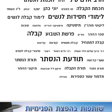
זוגיות
חכמת הקבלה
יוני כהן
יעקב
ל"ג בעומר
טו בשבט
יצחק
לימודי חסידות לנשים
לימוד קבלה לנשים
מיסטיקה
ליקוטי מוהר"ן
סוכות
מיסטיקה יהודית
מלחמה
קבלה
פרשת השבוע
ספר הזוהר
פורים
קבלה למתחיל
קורונה
קבלה מעשית
קליפות
שיעורי קבלה לנשים
רבי ברוך שלום הלוי אשלג
רבי חיים ויטאל
רשבי
תודעת הנסתר
תורת הנסתר
שערי קדושה
תורת הקבלה
תיקוני הזוהר
תורת הסוד
תיקון ליל שבועות
תלמוד עשר הספירות
תפילה