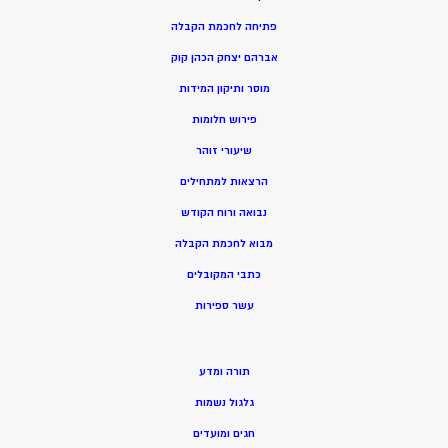
פתיחה לחכמת הקבלה
אברהם יצחק הכהן קוק
מוסר ותיקון המידות
פירוש חלומות
שיעורי זוהר
הרצאות למתחילים
נבואה ורוח הקודש
מ
בוא לחכמת הקבלה
כתבי המקובלים
ע
שר ספירות
תורה ומדע
גלגול נשמות
חגים ומועדים