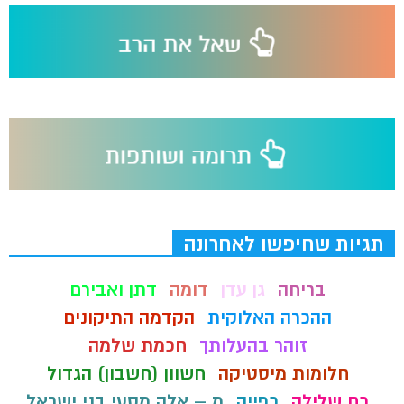
תגיות שחיפשו לאחרונה
בריחה
גן עדן
דומה
דתן ואבירם
ההכרה האלוקית
הקדמה התיקונים
זוהר בהעלותך
חכמת שלמה
חלומות מיסטיקה
חשוון (חשבון) הגדול
כח שלילה
כפייה
מ – אלה מסעי בני ישראל