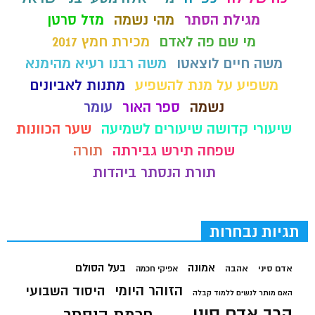
מגילת הסתר
מהי נשמה
מזל סרטן
מי שם פה לאדם
מכירת חמץ 2017
משה חיים לוצאטו
משה רבנו רעיא מהימנא
משפיע על מנת להשפיע
מתנות לאביונים
נשמה
ספר האור
עומר
שיעורי קדושה שיעורים לשמיעה
שער הכוונות
שפחה תירש גבירתה
תורה
תורת הנסתר ביהדות
תגיות נבחרות
בעל הסולם
אמונה
אדם סיני
אהבה
אפיקי חכמה
הזוהר היומי
היסוד השבועי
האם מותר לנשים ללמוד קבלה
הרב אדם סיני
חכמת הנסתר