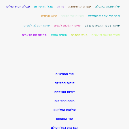
עלון שבועי בקבלה
עשרת ימי תשובה
פירות
קבלה וחסידות
קבלה יום ירושלים
קבר רבי יעקב אבוחצירא
קורונה לפי הזוהר
רכוש ונכסים
שיעור בספר התניא פרק לב
שיעורי הלכות לנשים
שיעורי קבלה לנשים
שערי קדושה שיעורים
תורת הרמבם
תענית אסתר
תקשור עם מלאכים
סוד החודשים
סודות התפילה
זוגיות ומשפחה
תורת החסידות
עולמות העליונים
סוד הצמצום
הקדמות בעל הסולם