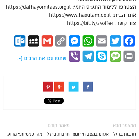
הצטרפו ללימוד התע״ס היומי: https://dafhayomitaas.org.il
אתר הבית: https://www.hasulam.co.il
צור קשר: https://bit.ly/34offe4
ok.com
MySpace
Gmail
Copy
Messenger
WhatsApp
Email
Twitter
Facebook
Link
Viber
Telegram
Skype
Message
Print
שתפו וזכו את הרבים (-:
המאמר הבא
מאמר קודם
חרבות ברזל - אנחנו במצב חירום!!!
חרבות ברזל - מהי פנימיות? מדוע