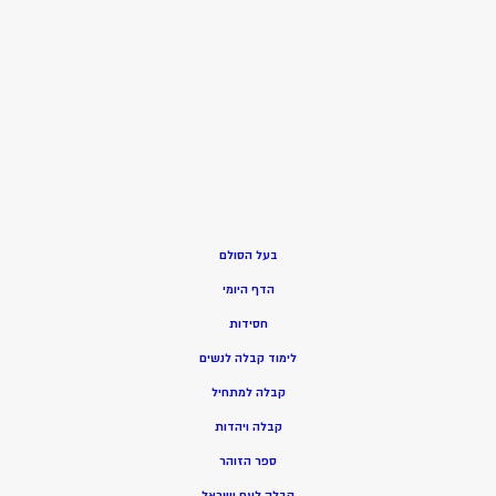
בעל הסולם
הדף היומי
חסידות
ל
ימוד קבלה לנשים
ק
בלה למתחיל
ק
בלה ויהדות
ספר הזוהר
קבלה לעם ישראל