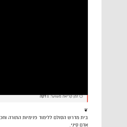
⏱️ זמן קריאה משוער:
1 דקה
❦
בית מדרש הסולם ללימוד פנימיות התורה וח
אדם סיני.