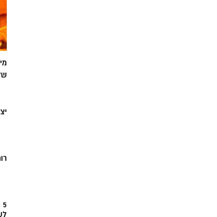
מי
של
יצ
רוח
5
לש