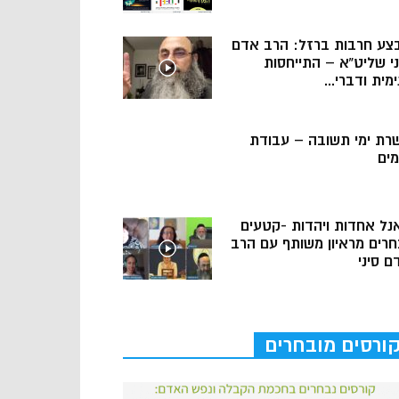
צע חרבות ברזל: הרב אדם
ני שליט”א – התייחסות
מית ודברי...
רת ימי תשובה – עבודת
מים
נל אחדות ויהדות -קטעים
חרים מראיון משותף עם הרב
ם סיני
ורסים מובחרים