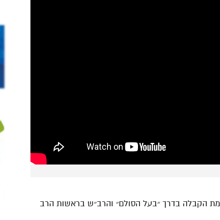
כמת הקבלה בדרך ״בעל הסולם״ והרב״ש בראשות הרב