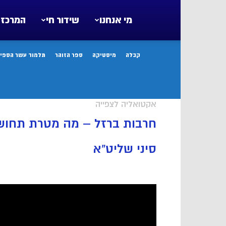
מי אנחנו
שידור חי
המרכז 
קבלה
מיסטיקה
ספר הזוהר
תלמוד עשר הספיר
אקטואליה לצפייה
חרבות ברזל – מה מטרת תחו
סיני שליט”א