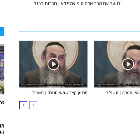
לנוער עם הרב אדם סיני שליט"א | חרבות ברזל
ה
סרטון קצר 4 מאי חנוכה | תשפ”ד
אי
מג
הק