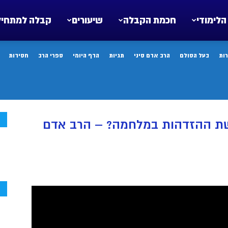
הלימודי
חכמת הקבלה
שיעורים
קבלה למתחיל
ות
בעל הסולם
הרב אדם סיני
תגיות
הדף היומי
ספרי הרב
חסידות
ח
שת ההזדהות במלחמה? – הרב אדם
ח