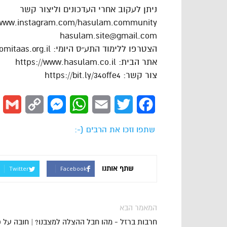
ניתן לעקוב אחרי העדכונים וליצור קשר
/www.instagram.com/hasulam.community
hasulam.site@gmail.com
הצטרפו ללימוד התע״ס היומי: https://dafhayomitaas.org.il
אתר הבית: https://www.hasulam.co.il
צור קשר: https://bit.ly/34offe4
l
Copy
Messenger
WhatsApp
Email
Twitter
Facebook
Link
שתפו וזכו את הרבים (-:
שתף אותנו
Twitter
Facebook
המאמר הבא
חרבות ברזל - מהו חבל ההצלה למצבנו? | חובה על 