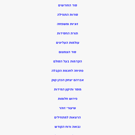
סוד החודשים
סודות התפילה
זוגיות ומשפחה
תורת החסידות
עולמות העליונים
סוד הצמצום
הקדמות בעל הסולם
פתיחה לחכמת הקבלה
אברהם יצחק הכהן קוק
מוסר ותיקון המידות
פירוש חלומות
שיעורי זוהר
הרצאות למתחילים
נבואה ורוח הקודש