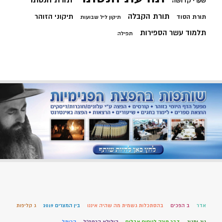
שערי קדושה
תורת הקבלה
תיקוני הזוהר
תורת הסוד
תיקון ליל שבועות
תלמוד עשר הספירות
תפילה
אדר
ב הפכים
בהסתכלות גשמית מה שהיה איננו
בין המצרים 2019
ג קליפות
גוג ומגוג
דבר תורה לניחום אבלים
הילולא הרמח"ל
הכותל