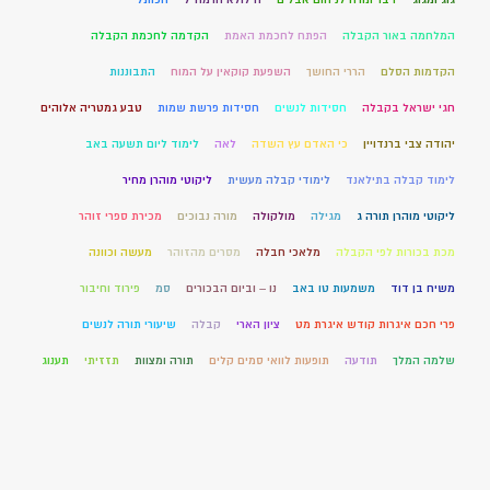
המלחמה באור הקבלה
הפתח לחכמת האמת
הקדמה לחכמת הקבלה
הקדמות הסלם
הררי החושך
השפעת קוקאין על המוח
התבוננות
חגי ישראל בקבלה
חסידות לנשים
חסידות פרשת שמות
טבע גמטריה אלוהים
יהודה צבי ברנדויין
כי האדם עץ השדה
לאה
לימוד ליום תשעה באב
לימוד קבלה בתילאנד
לימודי קבלה מעשית
ליקוטי מוהרן מחיר
ליקוטי מוהרן תורה ג
מגילה
מולקולה
מורה נבוכים
מכירת ספרי זוהר
מכת בכורות לפי הקבלה
מלאכי חבלה
מסרים מהזוהר
מעשה וכוונה
משיח בן דוד
משמעות טו באב
נו – וביום הבכורים
סמ
פירוד וחיבור
פרי חכם איגרות קודש איגרת מט
ציון הארי
קבלה
שיעורי תורה לנשים
שלמה המלך
תודעה
תופעות לוואי סמים קלים
תורה ומצוות
תזזיתי
תענוג