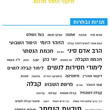
תיקוני הזוהר תרגום
תגיות נבחרות
בעל הסולם
אמונה
אדם סיני
אהבה
אפיקי חכמה
הזוהר היומי
היסוד השבועי
האם מותר לנשים ללמוד קבלה
הרב אדם סיני
חכמת הנסתר
זוגיות
חכמת הקבלה
יוני כהן
יעקב
ל"ג בעומר
טו בשבט
יצחק
לימודי חסידות לנשים
לימוד קבלה לנשים
מיסטיקה
ליקוטי מוהר"ן
סוכות
מיסטיקה יהודית
מלחמה
קבלה
פרשת השבוע
ספר הזוהר
פורים
קבלה למתחיל
קורונה
קבלה מעשית
קליפות
שיעורי קבלה לנשים
רבי ברוך שלום הלוי אשלג
רבי חיים ויטאל
רשבי
תודעת הנסתר
תורת הנסתר