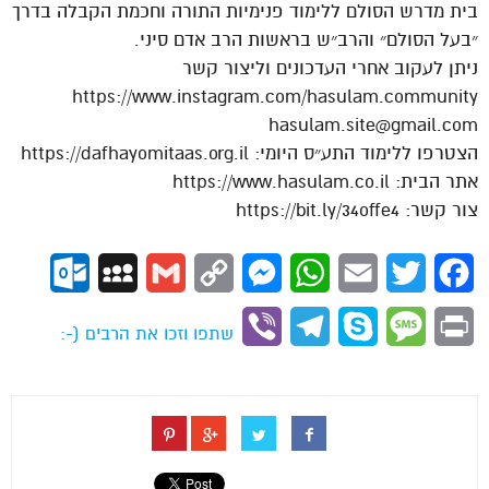
בית מדרש הסולם ללימוד פנימיות התורה וחכמת הקבלה בדרך
״בעל הסולם״ והרב״ש בראשות הרב אדם סיני.
ניתן לעקוב אחרי העדכונים וליצור קשר
https://www.instagram.com/hasulam.community
hasulam.site@gmail.com
הצטרפו ללימוד התע״ס היומי: https://dafhayomitaas.org.il
אתר הבית: https://www.hasulam.co.il
צור קשר: https://bit.ly/34offe4
ok.com
MySpace
Gmail
Copy
Messenger
WhatsApp
Email
Twitter
Facebook
Link
Viber
Telegram
Skype
Message
Print
שתפו וזכו את הרבים (-: