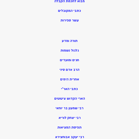
מ
בוא לחכמת הקבלה
כתבי המקובלים
ע
שר ספירות
תורה ומדע
גלגול נשמות
חגים ומועדים
הרב אדם סיני
אחרית הימים
כתבי האר”י
הארי הקדוש ציטוטים
רבי שמעון בר יוחאי
רבי יצחק לוריא
תפיסת המציאות
רבי יעקב אבוחצירא