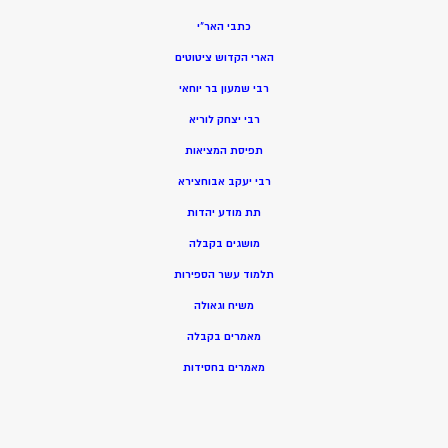
כתבי האר”י
הארי הקדוש ציטוטים
רבי שמעון בר יוחאי
רבי יצחק לוריא
תפיסת המציאות
רבי יעקב אבוחצירא
תת מודע יהדות
מושגים בקבלה
תלמוד עשר הספירות
משיח וגאולה
מאמרים בקבלה
מאמרים בחסידות