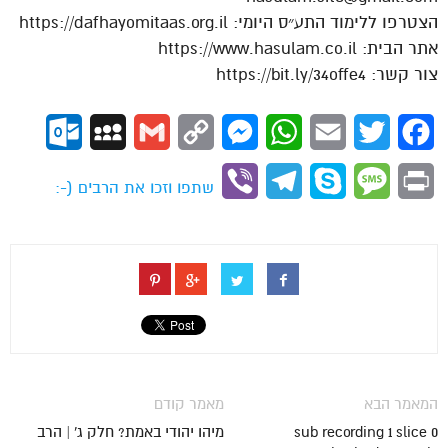
הצטרפו ללימוד התע״ס היומי: https://dafhayomitaas.org.il
אתר הבית: https://www.hasulam.co.il
צור קשר: https://bit.ly/34offe4
ok.com
MySpace
Gmail
Copy
Messenger
WhatsApp
Email
Twitter
Facebook
Link
Viber
Telegram
Skype
Message
Print
שתפו וזכו את הרבים (-:
המאמר הבא
מאמר קודם
sub recording 1 slice 0
מיהו יהודי באמת? חלק ג' | הרב