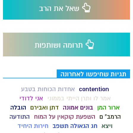
תגיות שחיפשו לאחרונה
contention
אחדות הכוחות בטבע
אמר לו ותרן הייתי בממוני
אני לדודי
ארור המן
בונים אמונה
דתן ואבירם
הובלה
הרמב" ם
השפעת קוקאין על המוח
התודעה
ויצא
חג הגאולה תשפב
חירות היחיד