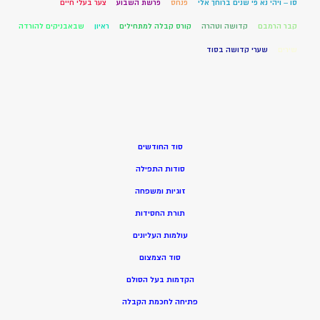
סו – ויהי נא פי שנים ברוחך אלי
פנחס
פרשת השבוע
צער בעלי חיים
קבר הרמבם
קדושה וטהרה
קורס קבלה למתחילים
ראיון
שבאבניקים להורדה
שירים
שערי קדושה בסוד
סוד החודשים
סודות התפילה
זוגיות ומשפחה
תורת החסידות
עולמות העליונים
סוד הצמצום
הקדמות בעל הסולם
פתיחה לחכמת הקבלה