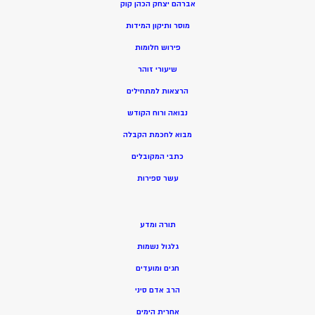
אברהם יצחק הכהן קוק
מוסר ותיקון המידות
פירוש חלומות
שיעורי זוהר
הרצאות למתחילים
נבואה ורוח הקודש
מ
בוא לחכמת הקבלה
כתבי המקובלים
ע
שר ספירות
תורה ומדע
גלגול נשמות
חגים ומועדים
הרב אדם סיני
אחרית הימים