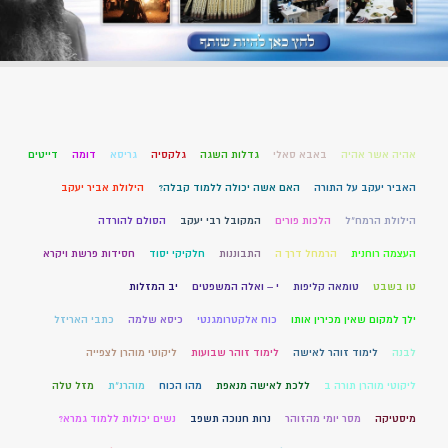
אהיה אשר אהיה
באבא סאלי
גדלות השגה
גלקסיה
גריסא
דומה
דייטים
האביר יעקב על התורה
האם אשה יכולה ללמוד קבלה?
הילולת אביר יעקב
הילולת הרמח"ל
הלכות פורים
המקובל רבי יעקב
הסולם להורדה
העצמה רוחנית
הרמחל דרך ה
התבוננות
חלקיקי יסוד
חסידות פרשת ויקרא
טו בשבט
טומאה קליפות
י – ואלה המשפטים
יב המזלות
ילך למקום שאין מכירין אותו
כוח אלקטרומגנטי
כיסא שלמה
כתבי האריזל
לבנה
לימוד זוהר לאישה
לימוד זוהר שבועות
ליקוטי מוהרן לצפייה
ליקוטי מוהרן תורה ב
ללכת לאישה מנאפת
מהו הכוח
מוהרנ”ת
מזל טלה
מיסטיקה
מסר יומי מהזוהר
נרות חנוכה תשפב
נשים יכולות ללמוד גמרא?