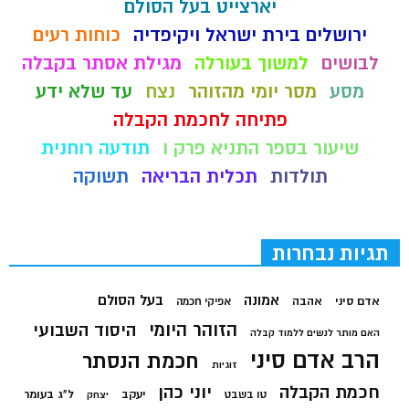
יארצייט בעל הסולם
ירושלים בירת ישראל ויקיפדיה
כוחות רעים
לבושים
למשוך בעורלה
מגילת אסתר בקבלה
מסע
מסר יומי מהזוהר
נצח
עד שלא ידע
פתיחה לחכמת הקבלה
שיעור בספר התניא פרק ו
תודעה רוחנית
תולדות
תכלית הבריאה
תשוקה
תגיות נבחרות
בעל הסולם
אמונה
אדם סיני
אהבה
אפיקי חכמה
הזוהר היומי
היסוד השבועי
האם מותר לנשים ללמוד קבלה
הרב אדם סיני
חכמת הנסתר
זוגיות
חכמת הקבלה
יוני כהן
יעקב
ל"ג בעומר
טו בשבט
יצחק