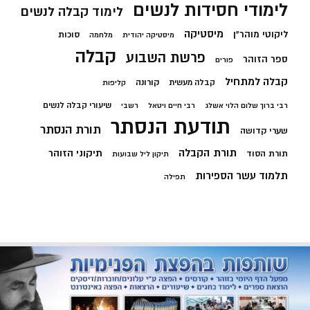
לימודי חסידות לנשים
לימוד קבלה לנשים
מיסטיקה
ליקוטי מוהר"ן
סוכות
מיסטיקה יהודית
מלחמה
קבלה
פרשת השבוע
ספר הזוהר
פורים
קבלה למתחיל
קורונה
קבלה מעשית
קליפות
שיעורי קבלה לנשים
רבי ברוך שלום הלוי אשלג
רבי חיים ויטאל
רשבי
תודעת הנסתר
תורת הנסתר
שערי קדושה
תורת הקבלה
תיקוני הזוהר
תורת הסוד
תיקון ליל שבועות
תלמוד עשר הספירות
תפילה