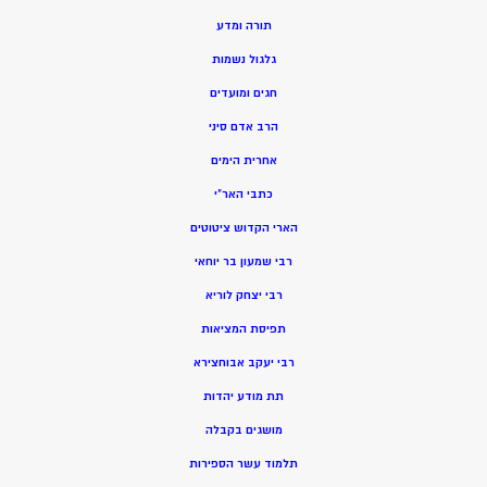
תורה ומדע
גלגול נשמות
חגים ומועדים
הרב אדם סיני
אחרית הימים
כתבי האר”י
הארי הקדוש ציטוטים
רבי שמעון בר יוחאי
רבי יצחק לוריא
תפיסת המציאות
רבי יעקב אבוחצירא
תת מודע יהדות
מושגים בקבלה
תלמוד עשר הספירות