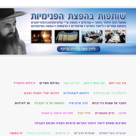
איך בנוי רחם
איך נכנס דיבוק
אכילת בשר
גמילות חסדים
הילולת הרמח"ל
הילולת רבי נתן מברסלב
הלוחש לשמאלנים
הלכות יסודי התורה רמבם
הסבר על עשרת הדיברות
הרב אדם סיני
התאמה על פי הקבלה
חג לאילנות
חורבן
חיים מאושרים
חללי צהל
חסידות פרשת בראשית
חשיבות ומעלת לימוד הזוהר הקדוש פנימיות התורה וחכמת הקבלה
יארצייט בעל הסולם
יארצייט הרב"ש
יב בריתיות
יום פטירת הרמחל
יח בתשרי