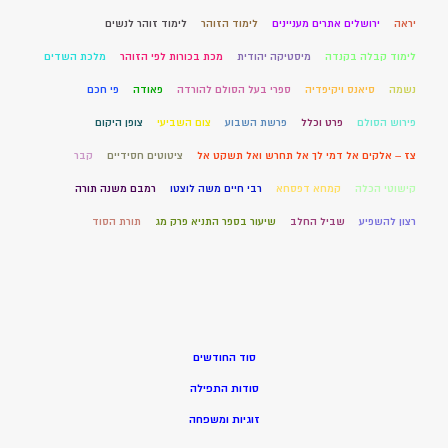
יראה
ירושלים אתרים מעניינים
לימוד הזוהר
לימוד זוהר לנשים
לימוד קבלה בקנדה
מיסטיקה יהודית
מכת בכורות לפי הזוהר
מלכת השדים
נשמה
סיאנס ויקיפדיה
ספרי בעל הסולם להורדה
פאודה
פי חכם
פירוש הסולם
פרט וכלל
פרשת השבוע
צום השביעי
צופן היקום
צז – אלקים אל דמי לך אל תחרש ואל תשקט אל
ציטוטים חסידיים
קבר
קישוטי הכלה
קמחא דפסחא
רבי חיים משה לוצטו
רמבם משנה תורה
רצון להשפיע
שביל החלב
שיעור בספר התניא פרק מג
תורת הסוד
סוד החודשים
סודות התפילה
זוגיות ומשפחה