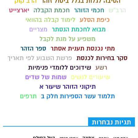
הסיבה לגלות בגלל ביטול זוהר
הרב קוק
הרב"ש
חכמי הזוהר
חכמת הקבלה
יארצייט
כיפת הסלע
לימוד קבלה בהוואי
מבוא לחכמת הנסתר
מצריים
משפיע על מנת לקבל
מתי נכנסת תענית אסתר
ספר הזהר
סקר בחירות לכנסת
פרשת השבוע לפי תאריך
רשע
שידוכים ללומדי פנימיות
שיעורים לנשים
שמות של שדים
תיקוני הזוהר שיעור א
תלמוד עשר הספירות חלק ב
תרפים
תגיות נבחרות
בעל הסולם