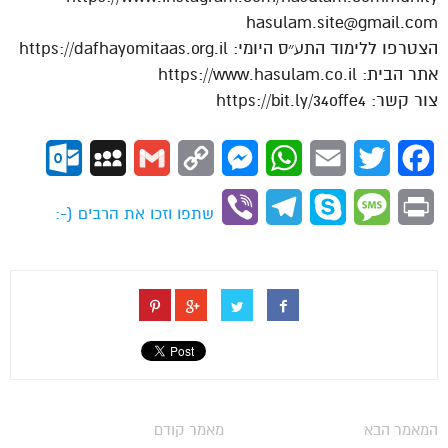
hasulam.site@gmail.com
הצטרפו ללימוד התע״ס היומי: https://dafhayomitaas.org.il
אתר הבית: https://www.hasulam.co.il
צור קשר: https://bit.ly/34offe4
ok.com
MySpace
Gmail
Copy
Messenger
WhatsApp
Email
Twitter
Facebook
Link
Viber
Telegram
Skype
Message
Print
שתפו וזכו את הרבים (-:
המאמר הבא
מאמר קודם