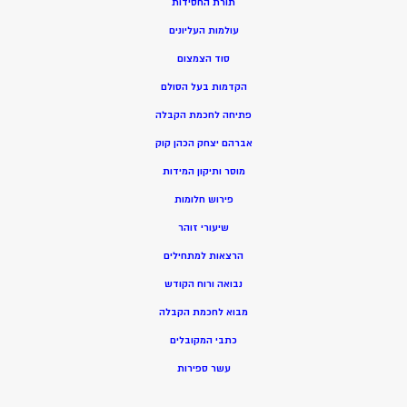
תורת החסידות
עולמות העליונים
סוד הצמצום
הקדמות בעל הסולם
פתיחה לחכמת הקבלה
אברהם יצחק הכהן קוק
מוסר ותיקון המידות
פירוש חלומות
שיעורי זוהר
הרצאות למתחילים
נבואה ורוח הקודש
מ
בוא לחכמת הקבלה
כתבי המקובלים
ע
שר ספירות