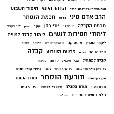
אמונה
אדם סיני
אהבה
אפיקי חכמה
הזוהר היומי
היסוד השבועי
האם מותר לנשים ללמוד קבלה
הרב אדם סיני
חכמת הנסתר
זוגיות
חכמת הקבלה
יוני כהן
יעקב
ל"ג בעומר
טו בשבט
יצחק
לימודי חסידות לנשים
לימוד קבלה לנשים
מיסטיקה
ליקוטי מוהר"ן
סוכות
מיסטיקה יהודית
מלחמה
קבלה
פרשת השבוע
ספר הזוהר
פורים
קבלה למתחיל
קורונה
קבלה מעשית
קליפות
שיעורי קבלה לנשים
רבי ברוך שלום הלוי אשלג
רבי חיים ויטאל
רשבי
תודעת הנסתר
תורת הנסתר
שערי קדושה
תורת הקבלה
תיקוני הזוהר
תורת הסוד
תיקון ליל שבועות
תלמוד עשר הספירות
תפילה