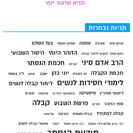
תניא שיעור יומי
תגיות נבחרות
בעל הסולם
אמונה
אדם סיני
אהבה
אפיקי חכמה
הזוהר היומי
היסוד השבועי
האם מותר לנשים ללמוד קבלה
הרב אדם סיני
חכמת הנסתר
זוגיות
חכמת הקבלה
יוני כהן
יעקב
ל"ג בעומר
טו בשבט
יצחק
לימודי חסידות לנשים
לימוד קבלה לנשים
מיסטיקה
ליקוטי מוהר"ן
סוכות
מיסטיקה יהודית
מלחמה
קבלה
פרשת השבוע
ספר הזוהר
פורים
קבלה למתחיל
קורונה
קבלה מעשית
קליפות
שיעורי קבלה לנשים
רבי ברוך שלום הלוי אשלג
רבי חיים ויטאל
רשבי
תודעת הנסתר