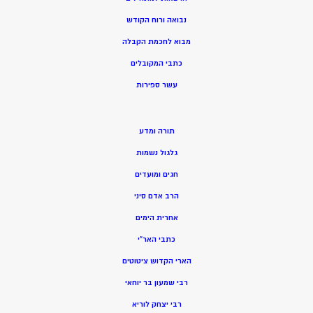
נבואה ורוח הקודש
מ
בוא לחכמת הקבלה
כתבי המקובלים
ע
שר ספירות
תורה ומדע
גלגול נשמות
חגים ומועדים
הרב אדם סיני
אחרית הימים
כתבי האר”י
הארי הקדוש ציטוטים
רבי שמעון בר יוחאי
רבי יצחק לוריא