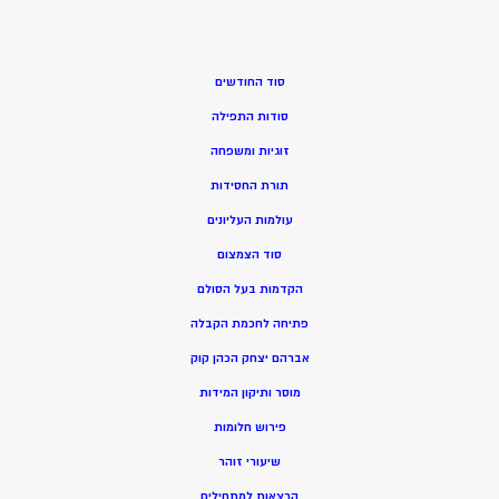
סוד החודשים
סודות התפילה
זוגיות ומשפחה
תורת החסידות
עולמות העליונים
סוד הצמצום
הקדמות בעל הסולם
פתיחה לחכמת הקבלה
אברהם יצחק הכהן קוק
מוסר ותיקון המידות
פירוש חלומות
שיעורי זוהר
הרצאות למתחילים