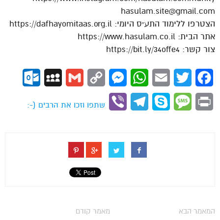
hasulam.site@gmail.com
הצטרפו ללימוד התע״ס היומי: https://dafhayomitaas.org.il
אתר הבית: https://www.hasulam.co.il
צור קשר: https://bit.ly/34offe4
ok.com
MySpace
Gmail
Copy
Messenger
WhatsApp
Email
Twitter
Facebook
Link
Viber
Telegram
Skype
Message
Print
שתפו וזכו את הרבים (-:
המאמר הבא
מאמר קודם