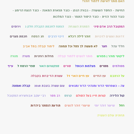
האם מותר לאישה ללמוד זוהר?
החיטה - החסד השעורה - גבורה הגפן - כנגד תפארת התאנה - כנגד הנצח הרימון -
כנגד ההוד הזית - כנגד היסוד התמר - כנגד המלכות
המקובל הרב אדם סיני
הסתרת השגחה
הפתח לחכמת הקבלה חלק ג
וירוסים
זדונות נעשים לזכויות
זוהר לילה דכלא
זיכוי הרבים
חג הפסח
חכמת מצרים
חללי צהל
חצר
לא תעשה לך פסל וכל תמונה
לימוד קבלה בתל אביב
ליקוטי מוהר ן מפורש
מותר לנשים ללמוד קבלה
מחלות רוחניות
מטרה
מנורה
מסולמים
מסרים
מצלמות הכותל
סורים
ספקטרום האור
ספרי הרמח ל
עייף
על הרמבם
עץ החיים
עץ חיים הארי זל
עשרת הדיברות בקבלה
צה – כשפרנסי הדור ומנהיגי הדור נתגאים
צום עשרה בטבת 2018
קבלה ואמונה
קול הלידה
קורות חייו בעל הסולם
קרפס
רב מסר
רבי יעקב אבוחצירא המקובל
רחל
שיעור זוהר יומי
שיעורי זוהר לנשים
תודעת הנסתר ביהדות
תחתית עולם העשיה