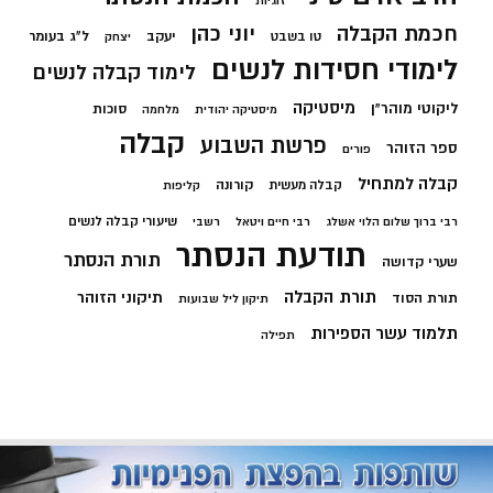
זוגיות
חכמת הקבלה
יוני כהן
יעקב
ל"ג בעומר
טו בשבט
יצחק
לימודי חסידות לנשים
לימוד קבלה לנשים
מיסטיקה
ליקוטי מוהר"ן
סוכות
מיסטיקה יהודית
מלחמה
קבלה
פרשת השבוע
ספר הזוהר
פורים
קבלה למתחיל
קורונה
קבלה מעשית
קליפות
שיעורי קבלה לנשים
רבי ברוך שלום הלוי אשלג
רבי חיים ויטאל
רשבי
תודעת הנסתר
תורת הנסתר
שערי קדושה
תורת הקבלה
תיקוני הזוהר
תורת הסוד
תיקון ליל שבועות
תלמוד עשר הספירות
תפילה