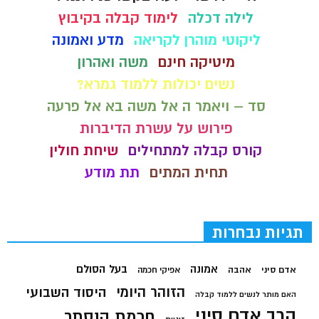
לילה דכלה
לימוד קבלה בקיבוץ
ליקוטי מוהרן לקריאה
מדע ואמונה
מיטיקה חינם
משה ואהרון
נשים יכולות ללמוד גמרא?
סד – ויאמר ה אל משה בא אל פרעה
פירוש על עשרת הדיברות
קורס קבלה למתחילים
שיחת חולין
תחית המתים
תת מודע
תגיות נבחרות
בעל הסולם
אמונה
אדם סיני
אהבה
אפיקי חכמה
הזוהר היומי
היסוד השבועי
האם מותר לנשים ללמוד קבלה
הרב אדם סיני
חכמת הנסתר