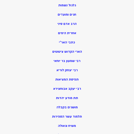
גלגול נשמות
חגים ומועדים
הרב אדם סיני
אחרית הימים
כתבי האר”י
הארי הקדוש ציטוטים
רבי שמעון בר יוחאי
רבי יצחק לוריא
תפיסת המציאות
רבי יעקב אבוחצירא
תת מודע יהדות
מושגים בקבלה
תלמוד עשר הספירות
משיח וגאולה