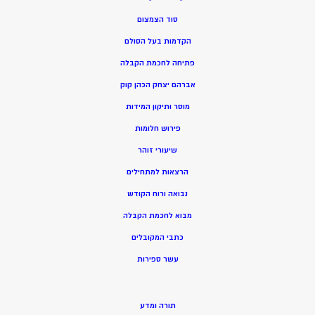
סוד הצמצום
הקדמות בעל הסולם
פתיחה לחכמת הקבלה
אברהם יצחק הכהן קוק
מוסר ותיקון המידות
פירוש חלומות
שיעורי זוהר
הרצאות למתחילים
נבואה ורוח הקודש
מ
בוא לחכמת הקבלה
כתבי המקובלים
ע
שר ספירות
תורה ומדע