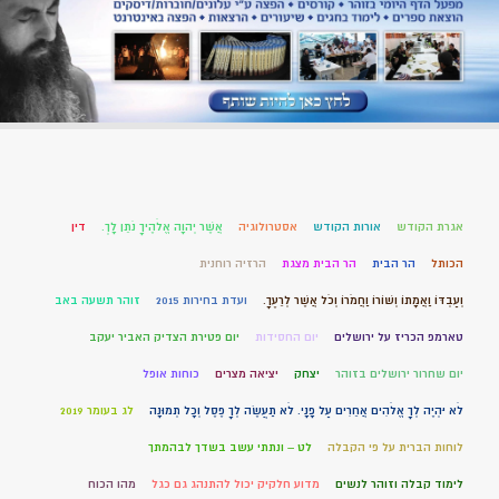
אגרת הקודש
אורות הקודש
אסטרולוגיה
אֲשֶׁר יְהוָה אֱלֹהֶיךָ נֹתֵן לָךְ.
דין
הכותל
הר הבית
הר הבית מצגת
הרזיה רוחנית
וְעַבְדּוֹ וַאֲמָתוֹ וְשׁוֹרוֹ וַחֲמֹרוֹ וְכֹל אֲשֶׁר לְרֵעֶךָ.
ועדת בחירות 2015
זוהר תשעה באב
טארמפ הכריז על ירושלים
יום החסידות
יום פטירת הצדיק האביר יעקב
יום שחרור ירושלים בזוהר
יצחק
יציאה מצרים
כוחות אופל
לֹא יִהְיֶה לְךָ אֱלֹהִים אֲחֵרִים עַל פָּנָי. לֹא תַעֲשֶׂה לְךָ פֶסֶל וְכָל תְּמוּנָה
לג בעומר 2019
לוחות הברית על פי הקבלה
לט – ונתתי עשב בשדך לבהמתך
לימוד קבלה וזוהר לנשים
מדוע חלקיק יכול להתנהג גם כגל
מהו הכוח