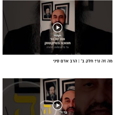
מה זה נר? חלק ב’ | הרב אדם סיני