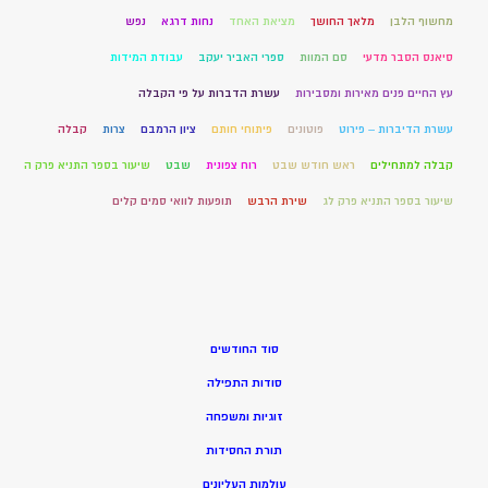
מחשוף הלבן
מלאך החושך
מציאת האחד
נחות דרגא
נפש
סיאנס הסבר מדעי
סם המוות
ספרי האביר יעקב
עבודת המידות
עץ החיים פנים מאירות ומסבירות
עשרת הדברות על פי הקבלה
עשרת הדיברות – פירוט
פוטונים
פיתוחי חותם
ציון הרמבם
צרות
קבלה
קבלה למתחילים
ראש חודש שבט
רוח צפונית
שבט
שיעור בספר התניא פרק ה
שיעור בספר התניא פרק לג
שירת הרבש
תופעות לוואי סמים קלים
סוד החודשים
סודות התפילה
זוגיות ומשפחה
תורת החסידות
עולמות העליונים