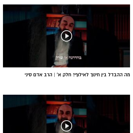
מה ההבדל בין חינוך לאילוף? חלק א’ | הרב אדם סיני