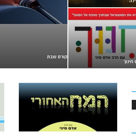
לה
קורס שבת
חינוך