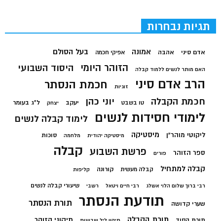
תגיות נבחרות
בעל הסולם
אמונה
אדם סיני
אהבה
אפיקי חכמה
הזוהר היומי
היסוד השבועי
האם מותר לנשים ללמוד קבלה
הרב אדם סיני
חכמת הנסתר
זוגיות
חכמת הקבלה
יוני כהן
יעקב
ל"ג בעומר
טו בשבט
יצחק
לימודי חסידות לנשים
לימוד קבלה לנשים
מיסטיקה
ליקוטי מוהר"ן
סוכות
מיסטיקה יהודית
מלחמה
קבלה
פרשת השבוע
ספר הזוהר
פורים
קבלה למתחיל
קורונה
קבלה מעשית
קליפות
שיעורי קבלה לנשים
רבי ברוך שלום הלוי אשלג
רבי חיים ויטאל
רשבי
תודעת הנסתר
תורת הנסתר
שערי קדושה
תורת הקבלה
תיקוני הזוהר
תורת הסוד
תיקון ליל שבועות