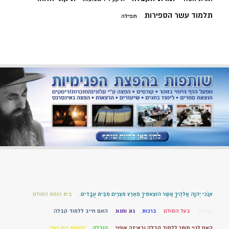
תלמוד עשר הספירות
תפילה
אָנֹכִי יְהוָה אֱלֹהֶיךָ אֲשֶׁר הוֹצֵאתִיךָ מֵאֶרֶץ מִצְרַיִם מִבֵּית עֲבָדִים.
בית כנסת הסולם
בן דוד
בעל הסולם
ברכות
גוג ומגוג
האם חייב ללמוד קבלה
האם לגוי מותר ללמוד קבלה ובאיזה אופן?
הובלה
הוצאת רוח רעה