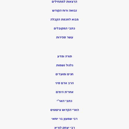
הרצאות למתחילים
נבואה ורוח הקודש
מ
בוא לחכמת הקבלה
כתבי המקובלים
ע
שר ספירות
תורה ומדע
גלגול נשמות
חגים ומועדים
הרב אדם סיני
אחרית הימים
כתבי האר”י
הארי הקדוש ציטוטים
רבי שמעון בר יוחאי
רבי יצחק לוריא