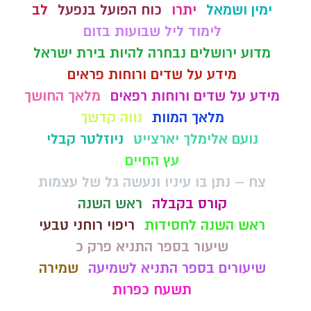
ימין ושמאל
יתרו
כוח הפועל בנפעל
לב
לימוד ליל שבועות בזום
מדוע ירושלים נבחרה להיות בירת ישראל
מידע על שדים ורוחות פראים
מידע על שדים ורוחות רפאים
מלאך החושך
מלאך המוות
נווה קדשך
נועם אלימלך יארצייט
ניוזלטר קבלי
עץ החיים
צח – נתן בו עיניו ונעשה גל של עצמות
קורס בקבלה
ראש השנה
ראש השנה לחסידות
ריפוי רוחני טבעי
שיעור בספר התניא פרק כ
שיעורים בספר התניא לשמיעה
שמירה
תשעח כפרות