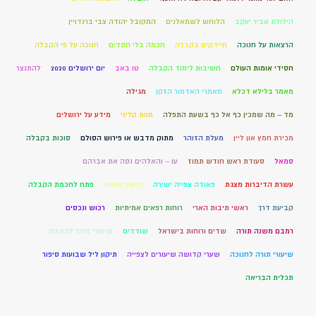
הילולת אביר יעקב
הלוחש לשמאלנים
המקובל יהודה צבי ברנדויין
הרצאות על חנוכה
חיידקים בקבלה
חכמה בלי חסדים
חנוכה על פי הקבלה
חסידי אומות העולם
חשיבות לימוד הקבלה
טו באב
יום ירושלים 2020
להתנצר
מאמר בלילא דכלא
מאמרי האדמור הזקן
מגילה
מד – מה שמכין כף אל כף בשעת התפלה
מוות קליני
מידע על ירושלים
מכירת חמץ און ליין
מעלת הזוהר
מתוק מדבש או פירוש הסולם
סוכות בקבלה
סמאל
סעודת ראש חודש תמוז
עו – והאלהים נסה את אברהם
עשרת הדיברות מצגת
פאודה צפייה ישירה
פרשת שמות
פתח לחכמת הקבלה
קביעת דרך
ראשי תיבות הארי
רוחות רפאים אמיתיות
רכוש ונכסים
רמבם משנה תורה
שדים ורוחות בישראל
שודדים
שיעורי זוהר להאזנה
שיעורי תורה לחנוכה
שערי קדושה שיעורים לצפייה
תיקון ליל שבועות סיפור
תכלית הבריאה