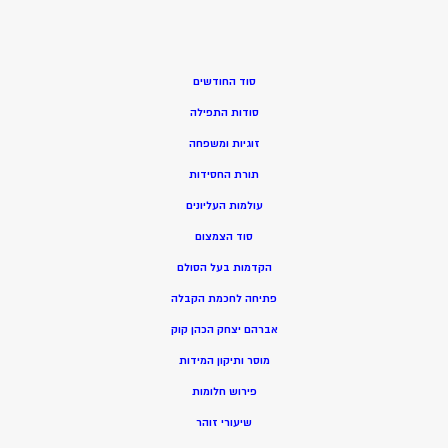
סוד החודשים
סודות התפילה
זוגיות ומשפחה
תורת החסידות
עולמות העליונים
סוד הצמצום
הקדמות בעל הסולם
פתיחה לחכמת הקבלה
אברהם יצחק הכהן קוק
מוסר ותיקון המידות
פירוש חלומות
שיעורי זוהר