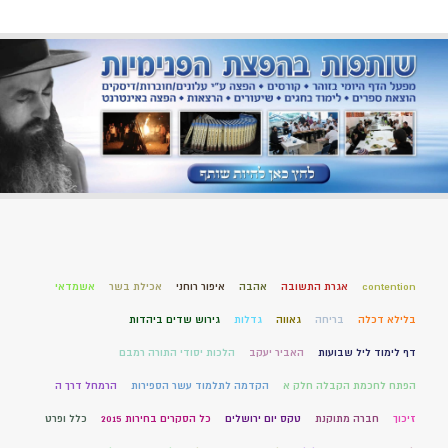
contention
אגרת התשובה
אהבה
איפור רוחני
אכילת בשר
אשמדאי
בלילא דכלה
בריחה
גאווה
גדלות
גירוש שדים ביהדות
דף לימוד ליל שבועות
האביר יעקב
הלכות יסודי התורה רמבם
הפתח לחכמת הקבלה חלק א
הקדמה לתלמוד עשר הספירות
הרמחל דרך ה
זיכוך
חברה מתוקנת
טקס יום ירושלים
כל הסקרים בחירות 2015
כלל ופרט