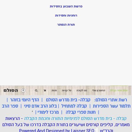
פרשת השבוע בחסידות
רוחניות וחסידות
תורת הנסתר
רשת אתרי הסולם:
קבלה- בית מדרש הסולם
|
הדף היומי בזוהר
|
תלמוד עשר הספירות
|
קבלה למתחיל
|
בלוג הרב אדם סיני
|
ספר הרב
|
חנות ספרי קבלה
|
מרכז לימודי
|
'
קבלה - בית מדרש הסולם לפנימיות התורה וחכמת הקבלה
- הרצאות
מאמרים, קליפים קורסים ושיעורים בתורת הקבלה בדרכו של בעל הסולם
והרב"ש.
.
*
SEO
Designed by Laisner
Powered And