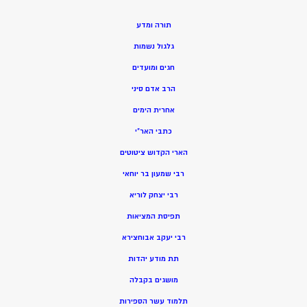
תורה ומדע
גלגול נשמות
חגים ומועדים
הרב אדם סיני
אחרית הימים
כתבי האר”י
הארי הקדוש ציטוטים
רבי שמעון בר יוחאי
רבי יצחק לוריא
תפיסת המציאות
רבי יעקב אבוחצירא
תת מודע יהדות
מושגים בקבלה
תלמוד עשר הספירות