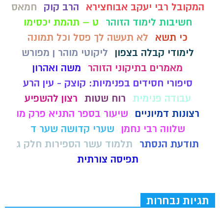
המקובל רבי יעקב אבוחצירא
הרב קוק
חמאס
חשיבות לימוד הזוהר
ט – תהמת יכסימו
כי תשא
לא תעשה לך פסל וכל תמונה
לימודי קבלה בצפון
ליקוטי מוהר ן מפורש
מאמרים בתיקוני הזוהר
משה ואהרון
סיפורי חסידים בפנימיות: קוצק - עין הרע
עבודה פנימית
רוח שטות
רצון להשפיע
רצונות דמיוניים
שיעור בספר התניא פרק מו
שלווה רבי נחמן
שערי קדושה שער ד
תודעת הנסתר
תלמוד עשר הספירות חלק ג
תפיסה צורתית
תגיות נבחרות