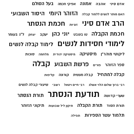
בעל הסולם
אמונה
אדם סיני
אהבה
אפיקי חכמה
הזוהר היומי
היסוד השבועי
האם מותר לנשים ללמוד קבלה
הרב אדם סיני
חכמת הנסתר
זוגיות
חכמת הקבלה
יוני כהן
יעקב
ל"ג בעומר
טו בשבט
יצחק
לימודי חסידות לנשים
לימוד קבלה לנשים
מיסטיקה
ליקוטי מוהר"ן
סוכות
מיסטיקה יהודית
מלחמה
קבלה
פרשת השבוע
ספר הזוהר
פורים
קבלה למתחיל
קורונה
קבלה מעשית
קליפות
שיעורי קבלה לנשים
רבי ברוך שלום הלוי אשלג
רבי חיים ויטאל
רשבי
תודעת הנסתר
תורת הנסתר
שערי קדושה
תורת הקבלה
תיקוני הזוהר
תורת הסוד
תיקון ליל שבועות
תלמוד עשר הספירות
תפילה