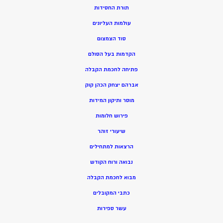
תורת החסידות
עולמות העליונים
סוד הצמצום
הקדמות בעל הסולם
פתיחה לחכמת הקבלה
אברהם יצחק הכהן קוק
מוסר ותיקון המידות
פירוש חלומות
שיעורי זוהר
הרצאות למתחילים
נבואה ורוח הקודש
מ
בוא לחכמת הקבלה
כתבי המקובלים
ע
שר ספירות