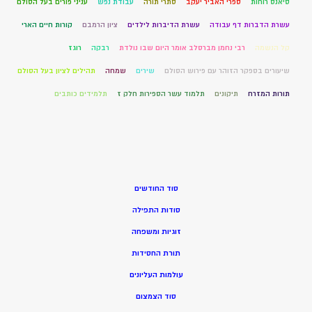
סיאנס רוחות
ספרי האביר יעקב
סתרי תורה
עבודת נפש
עניני פורים בעל הסולם
עשרת הדברות דף עבודה
עשרת הדיברות לילדים
ציון הרמבם
קורות חיים הארי
קל הנשמה
רבי נחמן מברסלב אומר היום שבו נולדת
רבקה
רוגז
שיעורים בספקר הזוהר עם פירוש הסולם
שירים
שמחה
תהילים לציון בעל הסולם
תורות המזרח
תיקונים
תלמוד עשר הספירות חלק ז
תלמידים כותבים
סוד החודשים
סודות התפילה
זוגיות ומשפחה
תורת החסידות
עולמות העליונים
סוד הצמצום