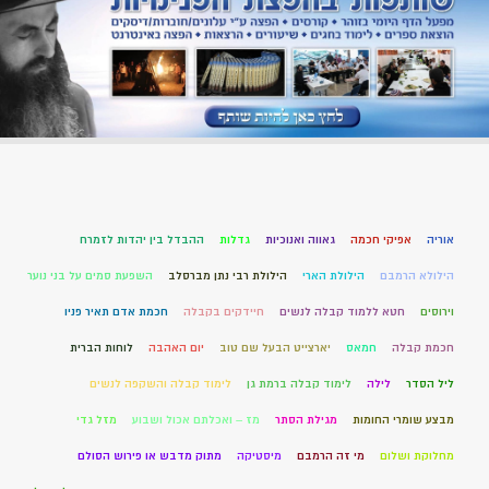
אוריה
אפיקי חכמה
גאווה ואנוכיות
גדלות
ההבדל בין יהדות לזמרח
הילולא הרמבם
הילולת הארי
הילולת רבי נתן מברסלב
השפעת סמים על בני נוער
וירוסים
חטא ללמוד קבלה לנשים
חיידקים בקבלה
חכמת אדם תאיר פניו
חכמת קבלה
חמאס
יארצייט הבעל שם טוב
יום האהבה
לוחות הברית
ליל הסדר
לילה
לימוד קבלה ברמת גן
לימוד קבלה והשקפה לנשים
מבצע שומרי החומות
מגילת הסתר
מז – ואכלתם אכול ושבוע
מזל גדי
מחלוקת ושלום
מי זה הרמבם
מיסטיקה
מתוק מדבש או פירוש הסולם