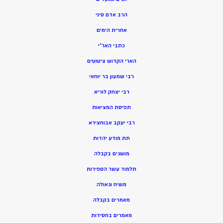
הרב אדם סיני
אחרית הימים
כתבי האר”י
הארי הקדוש ציטוטים
רבי שמעון בר יוחאי
רבי יצחק לוריא
תפיסת המציאות
רבי יעקב אבוחצירא
תת מודע יהדות
מושגים בקבלה
תלמוד עשר הספירות
משיח וגאולה
מאמרים בקבלה
מאמרים בחסידות