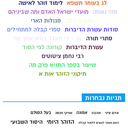
לג בעומר תשפא
לימוד זוהר לאישה
מהי נשמה
מועדי ישראל האדם ומה שביניהם
מחשוף הלבן
סגולות הארי
סודות עשרת הדיברות
ספרי קבלה למתחילים
סתרי תורה
עג – כי תעבר במים אתך אני
עשרת הדיברות
קורונה לפי הסוד
רבי נחמן ציטוטים
שיעור בספר התניא פרק מה
תיקוני הזוהר אות א
תגיות נבחרות
בעל הסולם
אמונה
אדם סיני
אהבה
אפיקי חכמה
הזוהר היומי
היסוד השבועי
האם מותר לנשים ללמוד קבלה