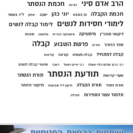
הרב אדם סיני
חכמת הנסתר
זוגיות
חכמת הקבלה
יוני כהן
יעקב
ל"ג בעומר
טו בשבט
יצחק
לימודי חסידות לנשים
לימוד קבלה לנשים
מיסטיקה
ליקוטי מוהר"ן
סוכות
מיסטיקה יהודית
מלחמה
קבלה
פרשת השבוע
ספר הזוהר
פורים
קבלה למתחיל
קורונה
קבלה מעשית
קליפות
שיעורי קבלה לנשים
רבי ברוך שלום הלוי אשלג
רבי חיים ויטאל
רשבי
תודעת הנסתר
תורת הנסתר
שערי קדושה
תורת הקבלה
תיקוני הזוהר
תורת הסוד
תיקון ליל שבועות
תלמוד עשר הספירות
תפילה