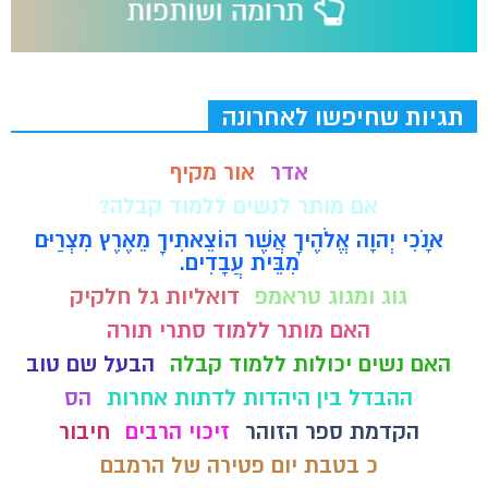
תגיות שחיפשו לאחרונה
אדר
אור מקיף
אם מותר לנשים ללמוד קבלה?
אָנֹכִי יְהוָה אֱלֹהֶיךָ אֲשֶׁר הוֹצֵאתִיךָ מֵאֶרֶץ מִצְרַיִם
מִבֵּית עֲבָדִים.
גוג ומגוג טראמפ
דואליות גל חלקיק
האם מותר ללמוד סתרי תורה
האם נשים יכולות ללמוד קבלה
הבעל שם טוב
ההבדל בין היהדות לדתות אחרות
הס
הקדמת ספר הזוהר
זיכוי הרבים
חיבור
כ בטבת יום פטירה של הרמבם