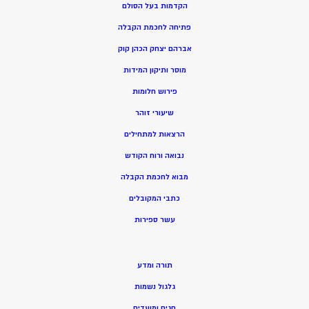
הקדמות בעל הסולם
פתיחה לחכמת הקבלה
אברהם יצחק הכהן קוק
מוסר ותיקון המידות
פירוש חלומות
שיעורי זוהר
הרצאות למתחילים
נבואה ורוח הקודש
מ
בוא לחכמת הקבלה
כתבי המקובלים
ע
שר ספירות
תורה ומדע
גלגול נשמות
חגים ומועדים