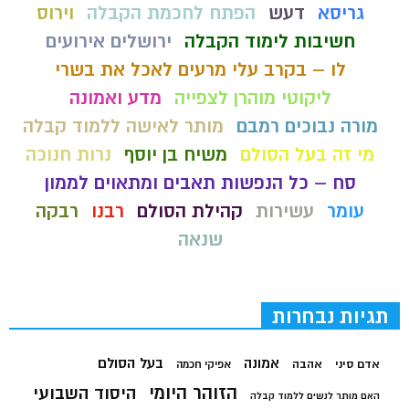
גריסא
דעש
הפתח לחכמת הקבלה
וירוס
חשיבות לימוד הקבלה
ירושלים אירועים
לו – בקרב עלי מרעים לאכל את בשרי
ליקוטי מוהרן לצפייה
מדע ואמונה
מורה נבוכים רמבם
מותר לאישה ללמוד קבלה
מי זה בעל הסולם
משיח בן יוסף
נרות חנוכה
סח – כל הנפשות תאבים ומתאוים לממון
עומר
עשירות
קהילת הסולם
רבנו
רבקה
שנאה
תגיות נבחרות
בעל הסולם
אמונה
אדם סיני
אהבה
אפיקי חכמה
הזוהר היומי
היסוד השבועי
האם מותר לנשים ללמוד קבלה