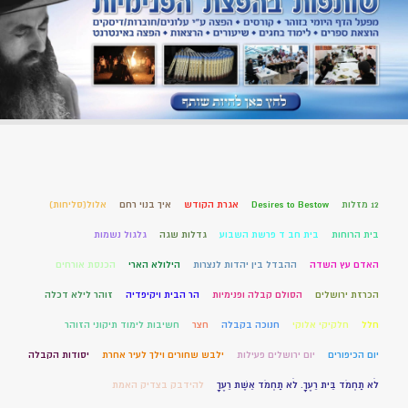
12 מזלות
Desires to Bestow
אגרת הקודש
איך בנוי רחם
אלול(סליחות)
בית הרוחות
בית חב ד פרשת השבוע
גדלות שגה
גלגול נשמות
האדם עץ השדה
ההבדל בין יהדות לנצרות
הילולא הארי
הכנסת אורחים
הכרזת ירושלים
הסולם קבלה ופנימיות
הר הבית ויקיפדיה
זוהר לילא דכלה
חלל
חלקיקי אלוקי
חנוכה בקבלה
חצר
חשיבות לימוד תיקוני הזוהר
יום הכיפורים
יום ירושלים פעילות
ילבש שחורים וילך לעיר אחרת
יסודות הקבלה
לֹא תַחְמֹד בֵּית רֵעֶךָ. לֹא תַחְמֹד אֵשֶׁת רֵעֶךָ
להידבק בצדיק האמת