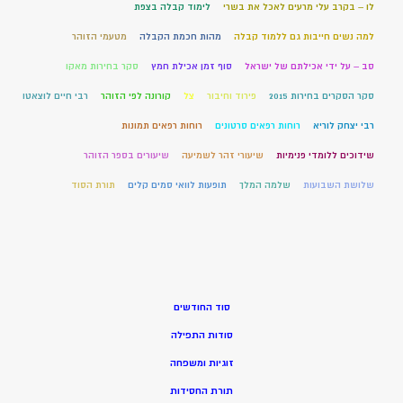
לו – בקרב עלי מרעים לאכל את בשרי
לימוד קבלה בצפת
למה נשים חייבות גם ללמוד קבלה
מהות חכמת הקבלה
מטעמי הזוהר
סב – על ידי אכילתם של ישראל
סוף זמן אכילת חמץ
סקר בחירות מאקו
סקר הסקרים בחירות 2015
פירוד וחיבור
צל
קורונה לפי הזוהר
רבי חיים לוצאטו
רבי יצחק לוריא
רוחות רפאים סרטונים
רוחות רפאים תמונות
שידוכים ללומדי פנימיות
שיעורי זהר לשמיעה
שיעורים בספר הזוהר
שלושת השבועות
שלמה המלך
תופעות לוואי סמים קלים
תורת הסוד
סוד החודשים
סודות התפילה
זוגיות ומשפחה
תורת החסידות