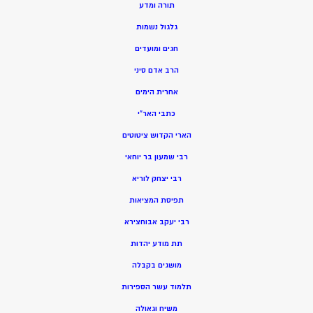
תורה ומדע
גלגול נשמות
חגים ומועדים
הרב אדם סיני
אחרית הימים
כתבי האר”י
הארי הקדוש ציטוטים
רבי שמעון בר יוחאי
רבי יצחק לוריא
תפיסת המציאות
רבי יעקב אבוחצירא
תת מודע יהדות
מושגים בקבלה
תלמוד עשר הספירות
משיח וגאולה