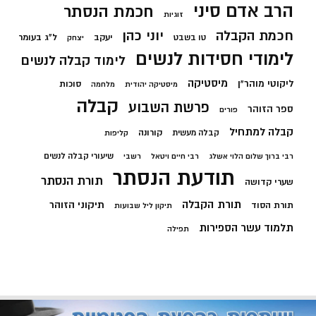
הרב אדם סיני
חכמת הנסתר
זוגיות
חכמת הקבלה
יוני כהן
יעקב
ל"ג בעומר
טו בשבט
יצחק
לימודי חסידות לנשים
לימוד קבלה לנשים
מיסטיקה
ליקוטי מוהר"ן
סוכות
מיסטיקה יהודית
מלחמה
קבלה
פרשת השבוע
ספר הזוהר
פורים
קבלה למתחיל
קורונה
קבלה מעשית
קליפות
שיעורי קבלה לנשים
רבי ברוך שלום הלוי אשלג
רבי חיים ויטאל
רשבי
תודעת הנסתר
תורת הנסתר
שערי קדושה
תורת הקבלה
תיקוני הזוהר
תורת הסוד
תיקון ליל שבועות
תלמוד עשר הספירות
תפילה