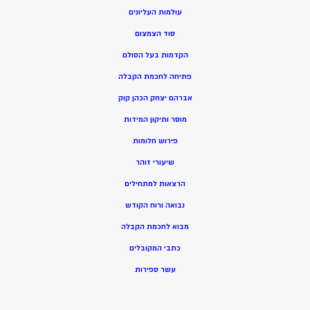
עולמות העליונים
סוד הצמצום
הקדמות בעל הסולם
פתיחה לחכמת הקבלה
אברהם יצחק הכהן קוק
מוסר ותיקון המידות
פירוש חלומות
שיעורי זוהר
הרצאות למתחילים
נבואה ורוח הקודש
מ
בוא לחכמת הקבלה
כתבי המקובלים
ע
שר ספירות