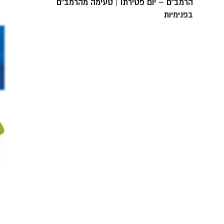
הרמב”ם – יום פטירתו | טעימה מהרמב”ם
בפנימיות