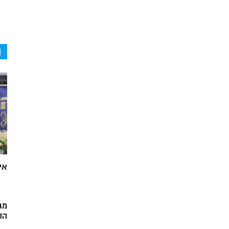
ה
אי
מג
הק