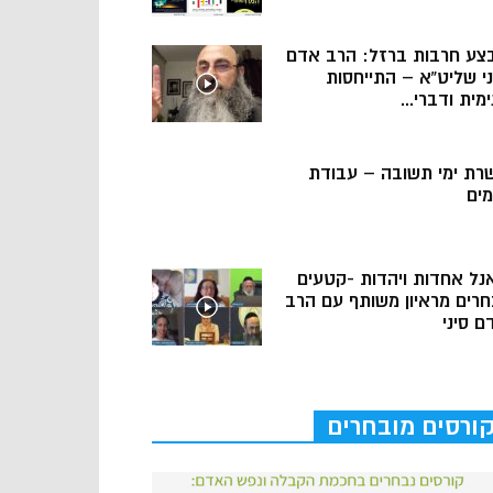
צע חרבות ברזל: הרב אדם
ני שליט”א – התייחסות
מית ודברי...
רת ימי תשובה – עבודת
מים
נל אחדות ויהדות -קטעים
חרים מראיון משותף עם הרב
ם סיני
ורסים מובחרים