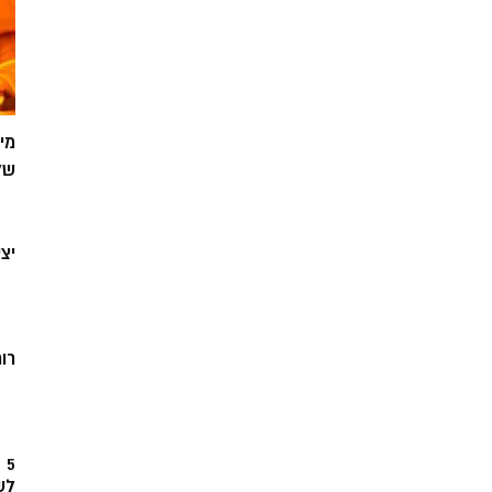
מי
של
יצ
רוח
5
לש