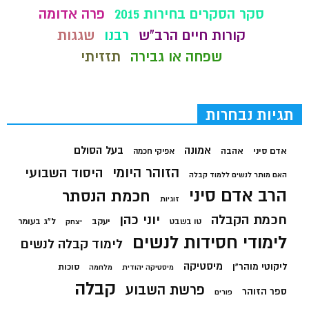
סקר הסקרים בחירות 2015
פרה אדומה
קורות חיים הרב"ש
רבנו
שגגות
שפחה או גבירה
תזזיתי
תגיות נבחרות
בעל הסולם
אמונה
אדם סיני
אהבה
אפיקי חכמה
הזוהר היומי
היסוד השבועי
האם מותר לנשים ללמוד קבלה
הרב אדם סיני
חכמת הנסתר
זוגיות
חכמת הקבלה
יוני כהן
יעקב
ל"ג בעומר
טו בשבט
יצחק
לימודי חסידות לנשים
לימוד קבלה לנשים
מיסטיקה
ליקוטי מוהר"ן
סוכות
מיסטיקה יהודית
מלחמה
קבלה
פרשת השבוע
ספר הזוהר
פורים