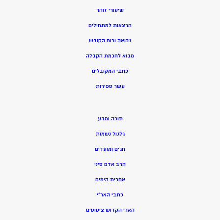
שיעורי זוהר
הרצאות למתחילים
נבואה ורוח הקודש
מ
בוא לחכמת הקבלה
כתבי המקובלים
ע
שר ספירות
תורה ומדע
גלגול נשמות
חגים ומועדים
הרב אדם סיני
אחרית הימים
כתבי האר”י
הארי הקדוש ציטוטים