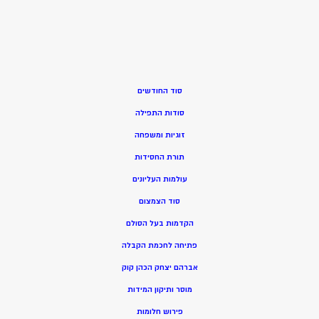
סוד החודשים
סודות התפילה
זוגיות ומשפחה
תורת החסידות
עולמות העליונים
סוד הצמצום
הקדמות בעל הסולם
פתיחה לחכמת הקבלה
אברהם יצחק הכהן קוק
מוסר ותיקון המידות
פירוש חלומות