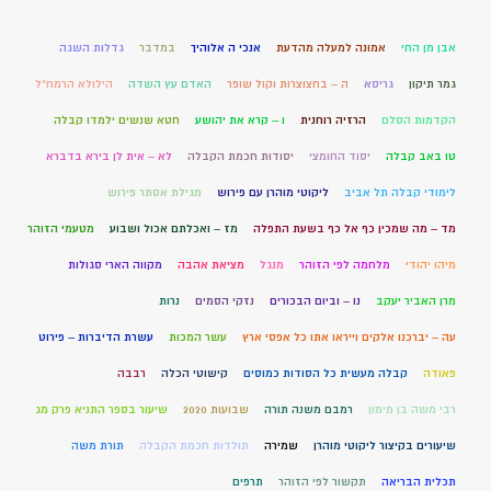
אבן מן החי
אמונה למעלה מהדעת
אנכי ה אלוהיך
במדבר
גדלות השגה
גמר תיקון
גריסא
ה – בחצוצרות וקול שופר
האדם עץ השדה
הילולא הרמח"ל
הקדמות הסלם
הרזיה רוחנית
ו – קרא את יהושע
חטא שנשים ילמדו קבלה
טו באב קבלה
יסוד החומצי
יסודות חכמת הקבלה
לא – אית לן בירא בדברא
לימודי קבלה תל אביב
ליקוטי מוהרן עם פירוש
מגילת אסתר פירוש
מד – מה שמכין כף אל כף בשעת התפלה
מז – ואכלתם אכול ושבוע
מטעמי הזוהר
מיהו יהודי
מלחמה לפי הזוהר
מנגל
מציאת אהבה
מקווה הארי סגולות
מרן האביר יעקב
נו – וביום הבכורים
נזקי הסמים
נרות
עה – יברכנו אלקים וייראו אתו כל אפסי ארץ
עשר המכות
עשרת הדיברות – פירוט
פאודה
קבלה מעשית כל הסודות כמוסים
קישוטי הכלה
רבבה
רבי משה בן מימון
רמבם משנה תורה
שבועות 2020
שיעור בספר התניא פרק מג
שיעורים בקיצור ליקוטי מוהרן
שמירה
תולדות חכמת הקבלה
תורת משה
תכלית הבריאה
תקשור לפי הזוהר
תרפים