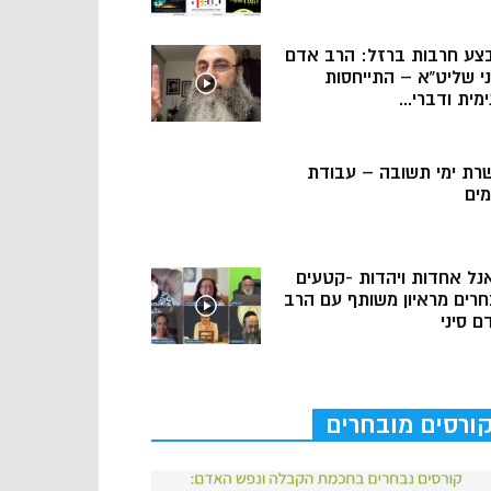
צע חרבות ברזל: הרב אדם
ני שליט”א – התייחסות
מית ודברי...
רת ימי תשובה – עבודת
מים
נל אחדות ויהדות -קטעים
חרים מראיון משותף עם הרב
ם סיני
ורסים מובחרים