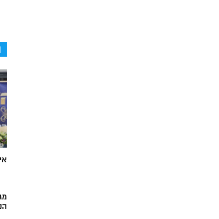
ה
אי
מג
הק