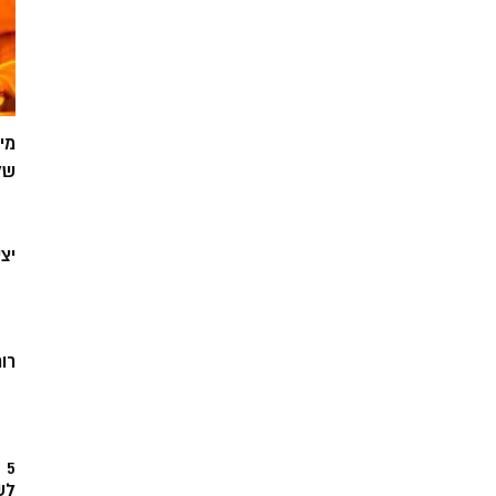
מי
של
יצ
רוח
5
לש