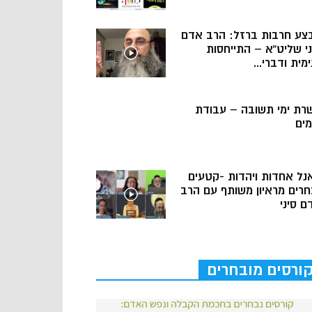
צע חרבות ברזל: הרב אדם
ני שליט”א – התייחסות
מית ודברי...
רת ימי תשובה – עבודת
מים
נל אחדות ויהדות -קטעים
חרים מראיון משותף עם הרב
ם סיני
ורסים מובחרים