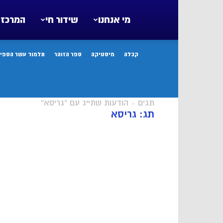
מי אנחנו
שידור חי
המרכז 
קבלה
מיסטיקה
ספר הזוהר
תלמוד עשר הספיר
תגים
הודעות שתייג עם "גריסא"
תג: גריסא