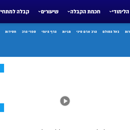
הלימודי
חכמת הקבלה
שיעורים
קבלה למתחיל
ות
בעל הסולם
הרב אדם סיני
תגיות
הדף היומי
ספרי הרב
חסידות
ח
ח