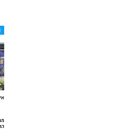
ה
אי
מג
הק