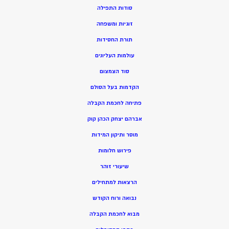
סודות התפילה
זוגיות ומשפחה
תורת החסידות
עולמות העליונים
סוד הצמצום
הקדמות בעל הסולם
פתיחה לחכמת הקבלה
אברהם יצחק הכהן קוק
מוסר ותיקון המידות
פירוש חלומות
שיעורי זוהר
הרצאות למתחילים
נבואה ורוח הקודש
מ
בוא לחכמת הקבלה