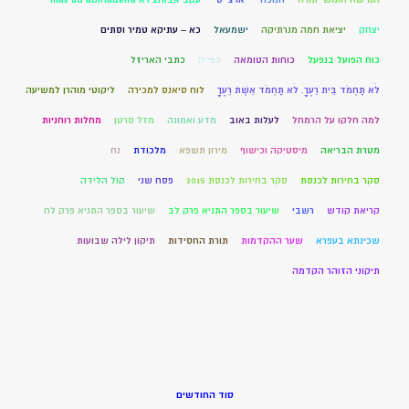
יצחק
יציאת חמה מנרתיקה
ישמעאל
כא – עתיקא טמיר וסתים
כוח הפועל בנפעל
כוחות הטומאה
כפייה
כתבי האריזל
לֹא תַחְמֹד בֵּית רֵעֶךָ. לֹא תַחְמֹד אֵשֶׁת רֵעֶךָ
לוח סיאנס למכירה
ליקוטי מוהרן למשיעה
למה חלקו על הרמחל
לעלות באוב
מדע ואמונה
מזל סרטן
מחלות רוחניות
מטרת הבריאה
מיסטיקה וכישוף
מירון תשפא
מלכודת
נח
סקר בחירות לכנסת
סקר בחירות לכנסת 2015
פסח שני
קול הלידה
קריאת קודש
רשבי
שיעור בספר התניא פרק לב
שיעור בספר התניא פרק לח
שכינתא בעפרא
שער ההקדמות
תורת החסידות
תיקון לילה שבועות
תיקוני הזוהר הקדמה
סוד החודשים