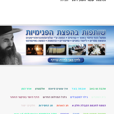
תפילה
אהבה טו באב
אובמה בוגד
איך עושים סיאנס
אלקטרון
ארור המן
בית המקדש
גילוי למקובלים
גלגל המזלות החדש
הדף היומי בתיקוני הזוהר
הפתח לחכמת הקבלה חלק א
חג האורות
חג החסידות
חלקיקי יסוד
חמישה חומשי תורה
חנוכה
יארצייט
יעקב אבוחצירא mas ud abihatzeira