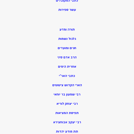
כתבי המקובלים
ע
שר ספירות
תורה ומדע
גלגול נשמות
חגים ומועדים
הרב אדם סיני
אחרית הימים
כתבי האר”י
הארי הקדוש ציטוטים
רבי שמעון בר יוחאי
רבי יצחק לוריא
תפיסת המציאות
רבי יעקב אבוחצירא
תת מודע יהדות