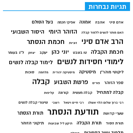
תגיות נבחרות
בעל הסולם
אמונה
אדם סיני
אהבה
אפיקי חכמה
הזוהר היומי
היסוד השבועי
האם מותר לנשים ללמוד קבלה
הרב אדם סיני
חכמת הנסתר
זוגיות
חכמת הקבלה
יוני כהן
יעקב
ל"ג בעומר
טו בשבט
יצחק
לימודי חסידות לנשים
לימוד קבלה לנשים
מיסטיקה
ליקוטי מוהר"ן
סוכות
מיסטיקה יהודית
מלחמה
קבלה
פרשת השבוע
ספר הזוהר
פורים
קבלה למתחיל
קורונה
קבלה מעשית
קליפות
שיעורי קבלה לנשים
רבי ברוך שלום הלוי אשלג
רבי חיים ויטאל
רשבי
תודעת הנסתר
תורת הנסתר
שערי קדושה
תורת הקבלה
תיקוני הזוהר
תורת הסוד
תיקון ליל שבועות
תלמוד עשר הספירות