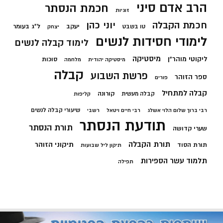
הרב אדם סיני
חכמת הנסתר
זוגיות
חכמת הקבלה
יוני כהן
יעקב
ל"ג בעומר
טו בשבט
יצחק
לימודי חסידות לנשים
לימוד קבלה לנשים
מיסטיקה
ליקוטי מוהר"ן
סוכות
מיסטיקה יהודית
מלחמה
קבלה
פרשת השבוע
ספר הזוהר
פורים
קבלה למתחיל
קורונה
קבלה מעשית
קליפות
שיעורי קבלה לנשים
רבי ברוך שלום הלוי אשלג
רבי חיים ויטאל
רשבי
תודעת הנסתר
תורת הנסתר
שערי קדושה
תורת הקבלה
תיקוני הזוהר
תורת הסוד
תיקון ליל שבועות
תלמוד עשר הספירות
תפילה