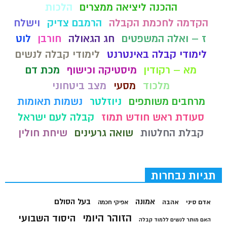
ההכנה ליציאה ממצרים
הלכות
הקדמה לחכמת הקבלה
הרמבם צדיק
וישלח
ז – ואלה המשפטים
חג הגאולה
חורבן
לוט
לימודי קבלה באינטרנט
לימודי קבלה לנשים
מא – רקודין
מיסטיקה וכישוף
מכת דם
מלכוד
מסעי
מצב ביטחוני
מרחבים משותפים
ניוזלטר
נשמות תאומות
סעודת ראש חודש תמוז
קבלה לעם ישראל
קבלת החלטות
שואה גרעינים
שיחת חולין
תגיות נבחרות
בעל הסולם
אמונה
אדם סיני
אהבה
אפיקי חכמה
הזוהר היומי
היסוד השבועי
האם מותר לנשים ללמוד קבלה