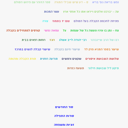
נפש בריאה גוף בריא
ס – דע שיש שבילי התורה
ספר הזוהר עם פירוש הסולם
עה – יברכנו אלקים וייראו אתו כל אפסי ארץ
עשר המכות
פתיחה לחכמת הקבלה בעל הסולם
צום יז בתמוז
צורה
צח – נתן בו עיניו ונעשה גל של עצמות
צל
צמאה נפשי
קורסים למתחילים בקבלה
רבו של הרב שיינברגר
רבי יהודה לייב אשלג
רוגז
רוחות רפאים בבית
שיעור בספר התניא פרק לד
שיעורי חינם בקבלה
שיעורי קבלה לנשים במרכז
שלושת השבועות איסורים
שקצים ורמשים
תודעה רוחנית
תורת הקבלה ומהותה
תיקון ליל שבועות חילוני
תשעח כפרות
סוד החודשים
סודות התפילה
זוגיות ומשפחה