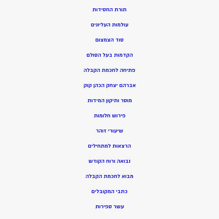
תורת החסידות
עולמות העליונים
סוד הצמצום
הקדמות בעל הסולם
פתיחה לחכמת הקבלה
אברהם יצחק הכהן קוק
מוסר ותיקון המידות
פירוש חלומות
שיעורי זוהר
הרצאות למתחילים
נבואה ורוח הקודש
מ
בוא לחכמת הקבלה
כתבי המקובלים
ע
שר ספירות