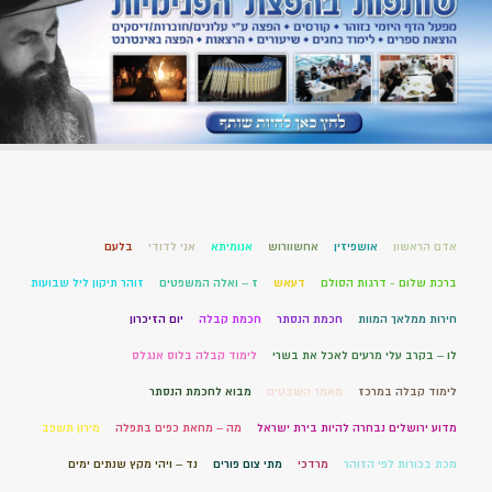
אדם הראשון
אושפיזין
אחשוורוש
אנומיתא
אני לדודי
בלעם
ברכת שלום - דרגות הסולם
דעאש
ז – ואלה המשפטים
זוהר תיקון ליל שבועות
חירות ממלאך המוות
חכמת הנסתר
חכמת קבלה
יום הזיכרון
לו – בקרב עלי מרעים לאכל את בשרי
לימוד קבלה בלוס אנגלס
לימוד קבלה במרכז
מאמר השבטים
מבוא לחכמת הנסתר
מדוע ירושלים נבחרה להיות בירת ישראל
מה – מחאת כפים בתפלה
מירון תשפב
מכת בכורות לפי הזוהר
מרדכי
מתי צום פורים
נד – ויהי מקץ שנתים ימים