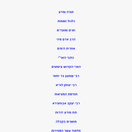
תורה ומדע
גלגול נשמות
חגים ומועדים
הרב אדם סיני
אחרית הימים
כתבי האר”י
הארי הקדוש ציטוטים
רבי שמעון בר יוחאי
רבי יצחק לוריא
תפיסת המציאות
רבי יעקב אבוחצירא
תת מודע יהדות
מושגים בקבלה
תלמוד עשר הספירות