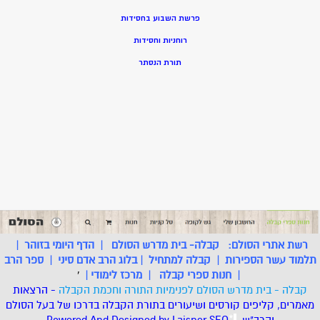
פרשת השבוע בחסידות
רוחניות וחסידות
תורת הנסתר
רשת אתרי הסולם:
קבלה- בית מדרש הסולם
|
הדף היומי בזוהר
|
תלמוד עשר הספירות
|
קבלה למתחיל
|
בלוג הרב אדם סיני
|
ספר הרב
|
חנות ספרי קבלה
|
מרכז לימודי
|
'
קבלה - בית מדרש הסולם לפנימיות התורה וחכמת הקבלה
- הרצאות
מאמרים, קליפים קורסים ושיעורים בתורת הקבלה בדרכו של בעל הסולם
והרב"ש.
.
*
SEO
Designed by Laisner
Powered And