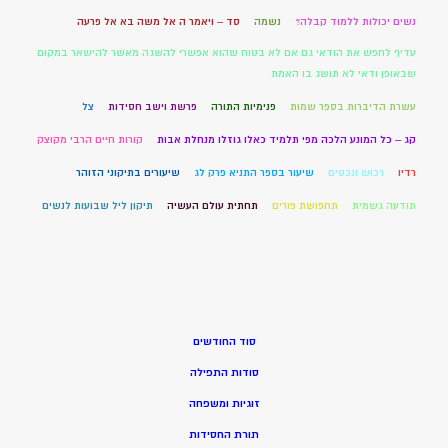
נשים יכולות ללמוד קבלה?
נשמה
סד – ויאמר ה אל משה בא אל פרעה
עדיף לחפש את הודאי גם אם לא בטוח שהוא אפשרי להשגה מאשר להישאר במקום
שבאופן ודאי לא תושג בו האמת
עשרת הדיברות בספר שמות
פנימיות התורה
פרשת וישב חסידות
צל
קג – כל המונע הלכה מפי תלמיד כאלו גוזלו מנחלת אבות
קורות חיים הרבי מקוצק
רדיו
רכוש ונכסים
שיעור בספר התניא פרק לג
שיעורים בתיקוני הזוהר
תודעה גשמית
תחפושת פורים
תחתית עולם העשיה
תיקון ליל שבועות לנשים
סוד החודשים
סודות התפילה
זוגיות ומשפחה
תורת החסידות