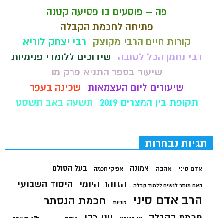
פה – פוסעים בו פסיעה קטנה
פתיחה לחכמת הקבלה
קורות חיים הרבי מקוצק
רבי יצחק לוריא
רבי נחמן הכל לטובה
שידוכים ללומדי פנימיות
שיעור בספר התניא פרק מו
שיעורים ליום העצמאות
שכינה בעפר
תקופת בין המצרים 2019
תשעה באב תשסט
תגיות נבחרות
בעל הסולם
אמונה
אדם סיני
אהבה
אפיקי חכמה
הזוהר היומי
היסוד השבועי
האם מותר לנשים ללמוד קבלה
הרב אדם סיני
חכמת הנסתר
זוגיות
חכמת הקבלה
יוני כהן