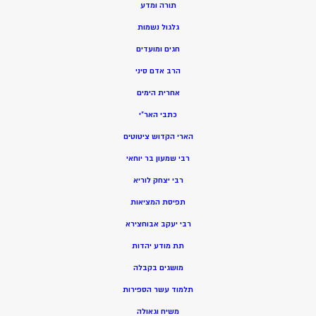
תורה ומדע
גלגול נשמות
חגים ומועדים
הרב אדם סיני
אחרית הימים
כתבי האר”י
הארי הקדוש ציטוטים
רבי שמעון בר יוחאי
רבי יצחק לוריא
תפיסת המציאות
רבי יעקב אבוחצירא
תת מודע יהדות
מושגים בקבלה
תלמוד עשר הספירות
משיח וגאולה