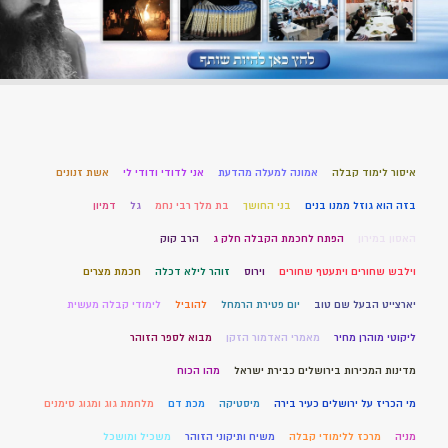
איסור לימוד קבלה
אמונה למעלה מהדעת
אני לדודי ודודי לי
אשת זנונים
בזה הוא גוזל ממנו בנים
בני החושך
בת מלך רבי נחמ
גל
דמיון
האסון במירון
הפתח לחכמת הקבלה חלק ג
הרב קוק
וילבש שחורים ויתעטף שחורים
וירוס
זוהר לילא דכלה
חכמת מצרים
יארצייט הבעל שם טוב
יום פטירת הרמחל
להוביל
לימודי קבלה מעשית
ליקוטי מוהרן מחיר
מאמרי האדמור הזקן
מבוא לספר הזוהר
מדינות המכירות בירושלים כבירת ישראל
מהו הכוח
מי הכריז על ירושלים כעיר בירה
מיסטיקה
מכת דם
מלחמת גוג ומגוג סימנים
מניה
מרכז ללימודי קבלה
משיח ותיקוני הזוהר
משכיל ומושכל