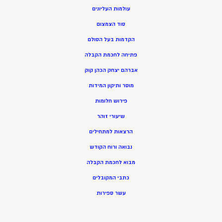
עולמות העליונים
סוד הצמצום
הקדמות בעל הסולם
פתיחה לחכמת הקבלה
אברהם יצחק הכהן קוק
מוסר ותיקון המידות
פירוש חלומות
שיעורי זוהר
הרצאות למתחילים
נבואה ורוח הקודש
מ
בוא לחכמת הקבלה
כתבי המקובלים
ע
שר ספירות