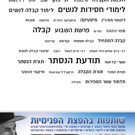
יעקב
ל"ג בעומר
טו בשבט
יצחק
לימודי חסידות לנשים
לימוד קבלה לנשים
מיסטיקה
ליקוטי מוהר"ן
סוכות
מיסטיקה יהודית
מלחמה
קבלה
פרשת השבוע
ספר הזוהר
פורים
קבלה למתחיל
קורונה
קבלה מעשית
קליפות
שיעורי קבלה לנשים
רבי ברוך שלום הלוי אשלג
רבי חיים ויטאל
רשבי
תודעת הנסתר
תורת הנסתר
שערי קדושה
תורת הקבלה
תיקוני הזוהר
תורת הסוד
תיקון ליל שבועות
תלמוד עשר הספירות
תפילה