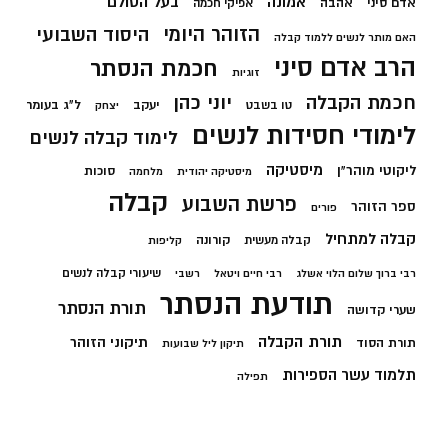
בעל הסולם
אמונה
אדם סיני
אהבה
אפיקי חכמה
הזוהר היומי
היסוד השבועי
האם מותר לנשים ללמוד קבלה
הרב אדם סיני
חכמת הנסתר
זוגיות
חכמת הקבלה
יוני כהן
יעקב
ל"ג בעומר
טו בשבט
יצחק
לימודי חסידות לנשים
לימוד קבלה לנשים
מיסטיקה
ליקוטי מוהר"ן
סוכות
מיסטיקה יהודית
מלחמה
קבלה
פרשת השבוע
ספר הזוהר
פורים
קבלה למתחיל
קורונה
קבלה מעשית
קליפות
שיעורי קבלה לנשים
רבי ברוך שלום הלוי אשלג
רבי חיים ויטאל
רשבי
תודעת הנסתר
תורת הנסתר
שערי קדושה
תורת הקבלה
תיקוני הזוהר
תורת הסוד
תיקון ליל שבועות
תלמוד עשר הספירות
תפילה