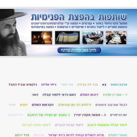
ארבע כוסות
בא
בגד זה בגידה
גורי הארי
גילוי אליהו
גלקסית שביל החבל
ד – אנכי ה אלהיך
דרגות הסולם
האם כדאי ללמוד קבלה
האני
הבעל שם טוב ציטוטים
הילולת רבי נתן מברסלב
הקדמות הסולם
ויקרא
חוויה
יום הכיפורים
כ – תשעה תקונין יקירין
כ בטבת יום פטירה של הרמבם
כוח מופשט
לימוד קבלה והשקפה לנשים
לימוד קבלה לגברים
ליקוטי מוהרן לקריאה
מאמרי הסולם
מדוע ירושלים נבחרה להיות בירת ישראל
מדרגות
מזל דרקון