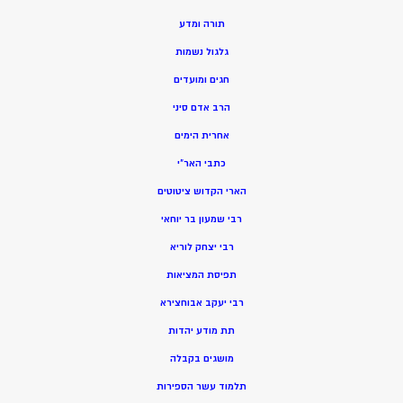
תורה ומדע
גלגול נשמות
חגים ומועדים
הרב אדם סיני
אחרית הימים
כתבי האר”י
הארי הקדוש ציטוטים
רבי שמעון בר יוחאי
רבי יצחק לוריא
תפיסת המציאות
רבי יעקב אבוחצירא
תת מודע יהדות
מושגים בקבלה
תלמוד עשר הספירות