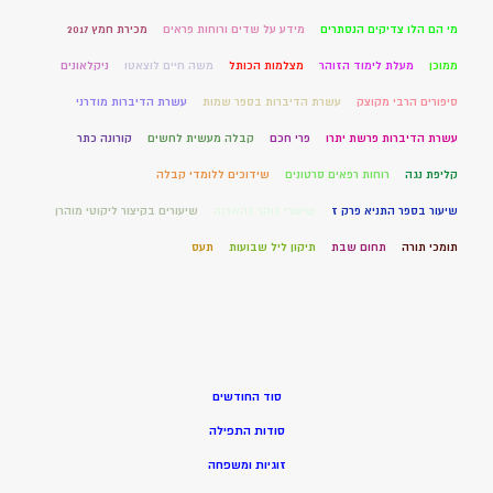
מי הם הלו צדיקים הנסתרים
מידע על שדים ורוחות פראים
מכירת חמץ 2017
ממוכן
מעלת לימוד הזוהר
מצלמות הכותל
משה חיים לוצאטו
ניקלאונים
סיפורים הרבי מקוצק
עשרת הדיברות בספר שמות
עשרת הדיברות מודרני
עשרת הדיברות פרשת יתרו
פרי חכם
קבלה מעשית לחשים
קורונה כתר
קליפת נגה
רוחות רפאים סרטונים
שידוכים ללומדי קבלה
שיעור בספר התניא פרק ז
שיעורי זוהר להאזנה
שיעורים בקיצור ליקוטי מוהרן
תומכי תורה
תחום שבת
תיקון ליל שבועות
תעס
סוד החודשים
סודות התפילה
זוגיות ומשפחה