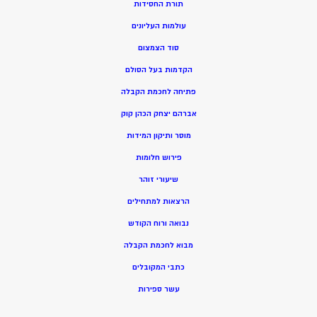
תורת החסידות
עולמות העליונים
סוד הצמצום
הקדמות בעל הסולם
פתיחה לחכמת הקבלה
אברהם יצחק הכהן קוק
מוסר ותיקון המידות
פירוש חלומות
שיעורי זוהר
הרצאות למתחילים
נבואה ורוח הקודש
מ
בוא לחכמת הקבלה
כתבי המקובלים
ע
שר ספירות