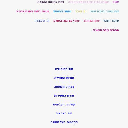
עשיו
עשרת הדיברות בחכמת הקבלה
פתח לחכמת הקבלה
צום עשרה בטבת 2017
קין והבל
שומרי החומות
שיעור בספר התניא פרק כ
שיעורי זוהר
שער הכוונות
שערי קדושה הסולם
תורת קבלה
תחתית עולם העשיה
סוד החודשים
סודות התפילה
זוגיות ומשפחה
תורת החסידות
עולמות העליונים
סוד הצמצום
הקדמות בעל הסולם