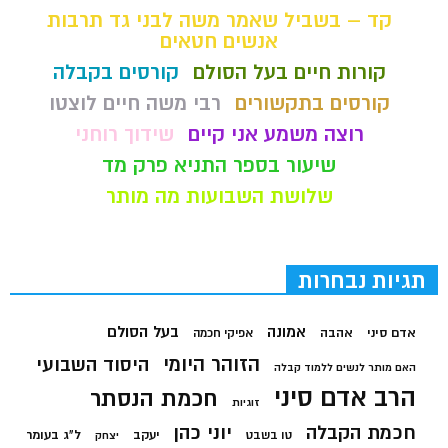
קד – בשביל שאמר משה לבני גד תרבות
אנשים חטאים
קורות חיים בעל הסולם
קורסים בקבלה
קורסים בתקשורים
רבי משה חיים לוצטו
רוצה משמע אני קיים
שידוך רוחני
שיעור בספר התניא פרק מד
שלושת השבועות מה מותר
תגיות נבחרות
בעל הסולם
אמונה
אדם סיני
אהבה
אפיקי חכמה
הזוהר היומי
היסוד השבועי
האם מותר לנשים ללמוד קבלה
הרב אדם סיני
חכמת הנסתר
זוגיות
חכמת הקבלה
יוני כהן
יעקב
ל"ג בעומר
טו בשבט
יצחק