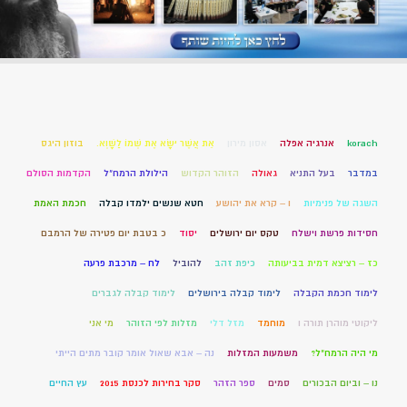
korach
אנרגיה אפלה
אסון מירון
אֵת אֲשֶׁר יִשָּׂא אֶת שְׁמוֹ לַשָּׁוְא.
בוזון היגס
במדבר
בעל התניא
גאולה
הזוהר הקדוש
הילולת הרמח"ל
הקדמות הסולם
השגה של פנימיות
ו – קרא את יהושע
חטא שנשים ילמדו קבלה
חכמת האמת
חסידות פרשת וישלח
טקס יום ירושלים
יסוד
כ בטבת יום פטירה של הרמבם
כז – רציצא דמית בביעותה
כיפת זהב
להוביל
לח – מרכבת פרעה
לימוד חכמת הקבלה
לימוד קבלה בירושלים
לימוד קבלה לגברים
ליקוטי מוהרן תורה ו
מוחמד
מזל דלי
מזלות לפי הזוהר
מי אני
מי היה הרמח"ל?
משמעות המזלות
נה – אבא שאול אומר קובר מתים הייתי
נו – וביום הבכורים
סמים
ספר הזהר
סקר בחירות לכנסת 2015
עץ החיים