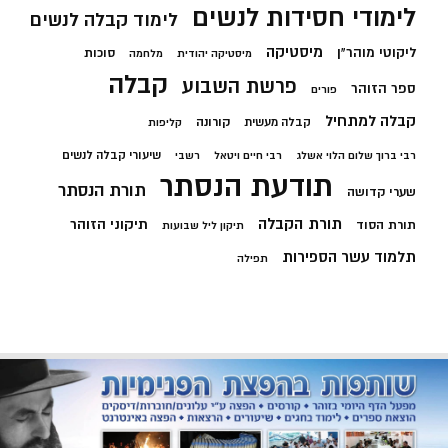
לימודי חסידות לנשים
לימוד קבלה לנשים
מיסטיקה
ליקוטי מוהר"ן
סוכות
מיסטיקה יהודית
מלחמה
קבלה
פרשת השבוע
ספר הזוהר
פורים
קבלה למתחיל
קורונה
קבלה מעשית
קליפות
שיעורי קבלה לנשים
רבי ברוך שלום הלוי אשלג
רבי חיים ויטאל
רשבי
תודעת הנסתר
תורת הנסתר
שערי קדושה
תורת הקבלה
תיקוני הזוהר
תורת הסוד
תיקון ליל שבועות
תלמוד עשר הספירות
תפילה