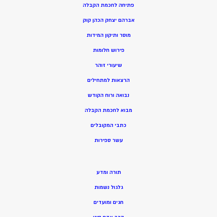
פתיחה לחכמת הקבלה
אברהם יצחק הכהן קוק
מוסר ותיקון המידות
פירוש חלומות
שיעורי זוהר
הרצאות למתחילים
נבואה ורוח הקודש
מ
בוא לחכמת הקבלה
כתבי המקובלים
ע
שר ספירות
תורה ומדע
גלגול נשמות
חגים ומועדים