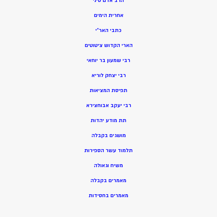
הרב אדם סיני
אחרית הימים
כתבי האר”י
הארי הקדוש ציטוטים
רבי שמעון בר יוחאי
רבי יצחק לוריא
תפיסת המציאות
רבי יעקב אבוחצירא
תת מודע יהדות
מושגים בקבלה
תלמוד עשר הספירות
משיח וגאולה
מאמרים בקבלה
מאמרים בחסידות