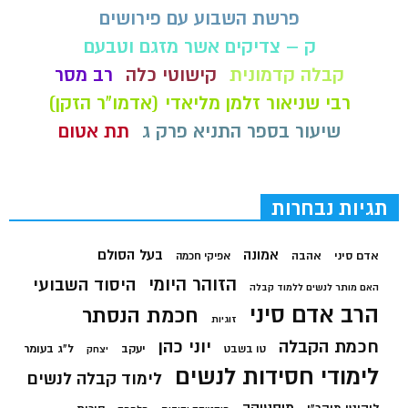
פרשת השבוע עם פירושים
ק – צדיקים אשר מזגם וטבעם
קבלה קדמונית
קישוטי כלה
רב מסר
רבי שניאור זלמן מליאדי (אדמו"ר הזקן)
שיעור בספר התניא פרק ג
תת אטום
תגיות נבחרות
בעל הסולם
אמונה
אדם סיני
אהבה
אפיקי חכמה
הזוהר היומי
היסוד השבועי
האם מותר לנשים ללמוד קבלה
הרב אדם סיני
חכמת הנסתר
זוגיות
חכמת הקבלה
יוני כהן
יעקב
ל"ג בעומר
טו בשבט
יצחק
לימודי חסידות לנשים
לימוד קבלה לנשים