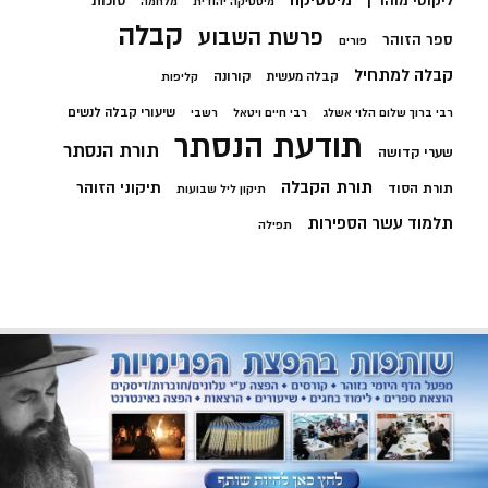
מיסטיקה
ליקוטי מוהר"ן
סוכות
מיסטיקה יהודית
מלחמה
קבלה
פרשת השבוע
ספר הזוהר
פורים
קבלה למתחיל
קורונה
קבלה מעשית
קליפות
שיעורי קבלה לנשים
רבי ברוך שלום הלוי אשלג
רבי חיים ויטאל
רשבי
תודעת הנסתר
תורת הנסתר
שערי קדושה
תורת הקבלה
תיקוני הזוהר
תורת הסוד
תיקון ליל שבועות
תלמוד עשר הספירות
תפילה