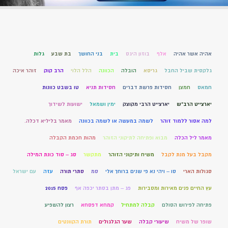
אהיה אשר אהיה
אלף
בוזון היגס
בית
בני החושך
בת שבע
גלות
גלקסית שביל החבל
גריסא
הובלה
הכוונה
הלל הלוי
הרב קוק
זוהר איכה
חמאס
חמצן
חסידות פרשת דברים
חסידות תניא
טו בשבט כוונות
יארצייט הרב"ש
יארצייט הרבי מקוצק
ימין ושמאל
ישועות לשידוך
למה אסור ללמוד זוהר
לשמה במעשה או לשמה בכוונה
מאמר בליליא דכלה.
מאמר ליל הכלה
מבוא ופתיחה לתיקוני הזוהר
מהות חכמת הקבלה
מקבל בעל מנת לקבל
משיח ותיקוני הזוהר
מתקשר
סג – סוד כונת המילה
סגולות הארי
סו – ויהי נא פי שנים ברוחך אלי
סמ
סתרי תורה
עזה
עם ישראל
עץ החיים פנים מאירות ומסבירות
פג – מתן בסתר יכפה אף
פסח 2015
פתיחה לפירוש הסולם
קבלה למתחיל
קמחא דפסחא
רצון להשפיע
שופר של משיח
שיעורי קבלה
שער הגלגולים
תורת הקוונטים