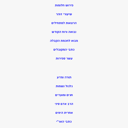
פירוש חלומות
שיעורי זוהר
הרצאות למתחילים
נבואה ורוח הקודש
מ
בוא לחכמת הקבלה
כתבי המקובלים
ע
שר ספירות
תורה ומדע
גלגול נשמות
חגים ומועדים
הרב אדם סיני
אחרית הימים
כתבי האר”י