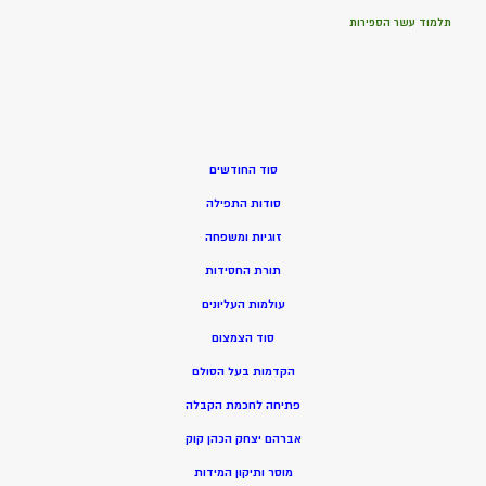
תלמוד עשר הספירות
סוד החודשים
סודות התפילה
זוגיות ומשפחה
תורת החסידות
עולמות העליונים
סוד הצמצום
הקדמות בעל הסולם
פתיחה לחכמת הקבלה
אברהם יצחק הכהן קוק
מוסר ותיקון המידות