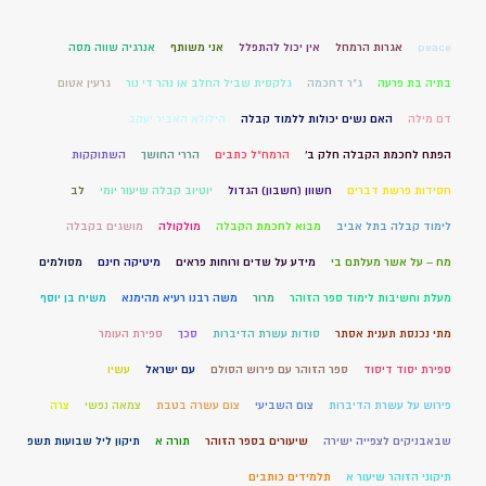
peace
אגרות הרמחל
אין יכול להתפלל
אני משותף
אנרגיה שווה מסה
בתיה בת פרעה
ג"ר דחכמה
גלקסית שביל החלב או נהר די נור
גרעין אטום
דם מילה
האם נשים יכולות ללמוד קבלה
הילולא האביר יעקב
הפתח לחכמת הקבלה חלק ב'
הרמח"ל כתבים
הררי החושך
השתוקקות
חסידות פרשת דברים
חשוון (חשבון) הגדול
יוטיוב קבלה שיעור יומי
לב
לימוד קבלה בתל אביב
מבוא לחכמת הקבלה
מולקולה
מושגים בקבלה
מח – על אשר מעלתם בי
מידע על שדים ורוחות פראים
מיטיקה חינם
מסולמים
מעלת וחשיבות לימוד ספר הזוהר
מרור
משה רבנו רעיא מהימנא
משיח בן יוסף
מתי נכנסת תענית אסתר
סודות עשרת הדיברות
סכך
ספירת העומר
ספירת יסוד דיסוד
ספר הזוהר עם פירוש הסולם
עם ישראל
עשיו
פירוש על עשרת הדיברות
צום השביעי
צום עשרה בטבת
צמאה נפשי
צרה
שבאבניקים לצפייה ישירה
שיעורים בספר הזוהר
תורה א
תיקון ליל שבועות תשפ
תיקוני הזוהר שיעור א
תלמידים כותבים