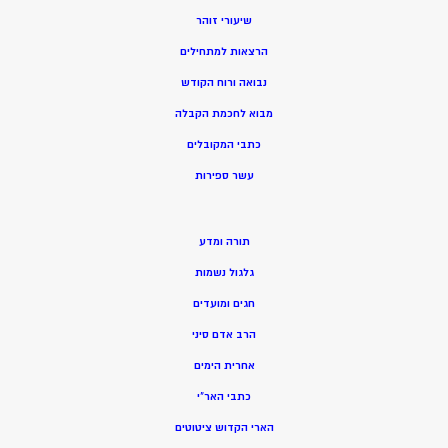
שיעורי זוהר
הרצאות למתחילים
נבואה ורוח הקודש
מ
בוא לחכמת הקבלה
כתבי המקובלים
ע
שר ספירות
תורה ומדע
גלגול נשמות
חגים ומועדים
הרב אדם סיני
אחרית הימים
כתבי האר”י
הארי הקדוש ציטוטים