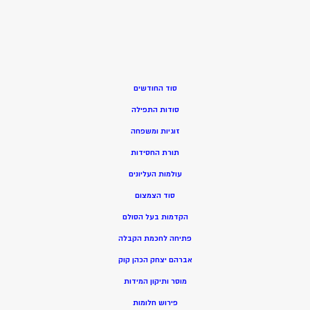
סוד החודשים
סודות התפילה
זוגיות ומשפחה
תורת החסידות
עולמות העליונים
סוד הצמצום
הקדמות בעל הסולם
פתיחה לחכמת הקבלה
אברהם יצחק הכהן קוק
מוסר ותיקון המידות
פירוש חלומות