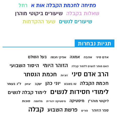
פתיחה לחכמת הקבלה אות א
רחל
שאלות בקבלה
שיעורים ביקוטי מוהרן
שיעורים לנשים
שער ההקדמות
תגיות נבחרות
בעל הסולם
אמונה
אדם סיני
אהבה
אפיקי חכמה
הזוהר היומי
היסוד השבועי
האם מותר לנשים ללמוד קבלה
הרב אדם סיני
חכמת הנסתר
זוגיות
חכמת הקבלה
יוני כהן
יעקב
ל"ג בעומר
טו בשבט
יצחק
לימודי חסידות לנשים
לימוד קבלה לנשים
מיסטיקה
ליקוטי מוהר"ן
סוכות
מיסטיקה יהודית
מלחמה
קבלה
פרשת השבוע
ספר הזוהר
פורים