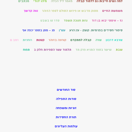
למה נשים חייבות גם ללמוד קבלה
מאמר ליל הכלה
מיהו יהודי
מכתבים
משמעות החיים
מתוק מדבש או פירוש הסולם לספר הזוהר
נווה קדשך
נז – אימתי יבוא בן דוד
נרות חנוכה תשפד
סדר טו בשבט
סיפורי חסידים בפנימיות: קוצק - עין הרע
עש"ן
פג – מתן בסתר יכפה אף
צורבא דרבנן
צורה
קבלה למתקדם
קורונה בזוהר
קטנות
רוחניות
רמב ם
שבת
שיעור בספר התניא פרק מד
תלמוד עשר הספירות חלק ב
תפוח
סוד החודשים
סודות התפילה
זוגיות ומשפחה
תורת החסידות
עולמות העליונים