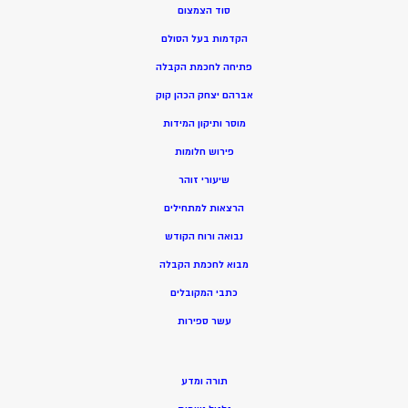
סוד הצמצום
הקדמות בעל הסולם
פתיחה לחכמת הקבלה
אברהם יצחק הכהן קוק
מוסר ותיקון המידות
פירוש חלומות
שיעורי זוהר
הרצאות למתחילים
נבואה ורוח הקודש
מ
בוא לחכמת הקבלה
כתבי המקובלים
ע
שר ספירות
תורה ומדע