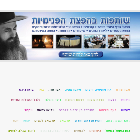
אבוחצירא
איך מוציאים דיבוק
אינפורמציה
אפר פרה
באר
בוזון היגס
ביקוש
בלעם
ברכת שלום - דרגות הסולם
גילוי בנגלה
גלגל המזלות החדש
דעאש
דעת ותבונות
ההבדל בין יהדות לזמרח
וידיאו צמאה
ויקהל
זוהר תשעה באב
חסידות ראש חודש
טו באב
טו באב לנשים
יצחק
יתרו
כוח הפועל בנפעל
כישופים
לבושים
לימוד קבלה ברמת גן
לימוד קבלה לנשים