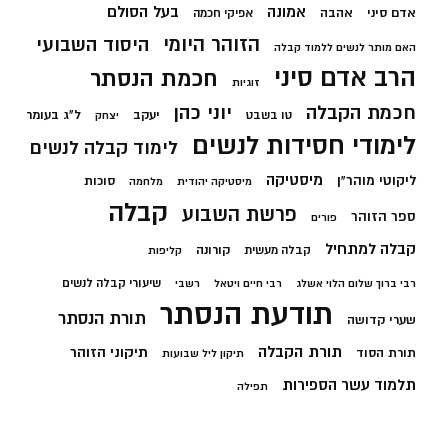
בעל הסולם
אמונה
אדם סיני
אהבה
אפיקי חכמה
הזוהר היומי
היסוד השבועי
האם מותר לנשים ללמוד קבלה
הרב אדם סיני
חכמת הנסתר
זוגיות
חכמת הקבלה
יוני כהן
יעקב
ל"ג בעומר
טו בשבט
יצחק
לימודי חסידות לנשים
לימוד קבלה לנשים
מיסטיקה
ליקוטי מוהר"ן
סוכות
מיסטיקה יהודית
מלחמה
קבלה
פרשת השבוע
ספר הזוהר
פורים
קבלה למתחיל
קורונה
קבלה מעשית
קליפות
שיעורי קבלה לנשים
רבי ברוך שלום הלוי אשלג
רבי חיים ויטאל
רשבי
תודעת הנסתר
תורת הנסתר
שערי קדושה
תורת הקבלה
תיקוני הזוהר
תורת הסוד
תיקון ליל שבועות
תלמוד עשר הספירות
תפילה