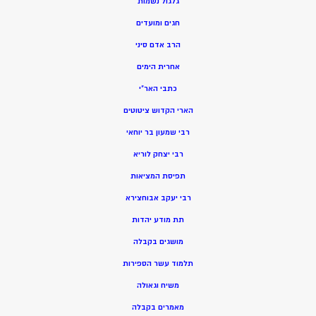
גלגול נשמות
חגים ומועדים
הרב אדם סיני
אחרית הימים
כתבי האר”י
הארי הקדוש ציטוטים
רבי שמעון בר יוחאי
רבי יצחק לוריא
תפיסת המציאות
רבי יעקב אבוחצירא
תת מודע יהדות
מושגים בקבלה
תלמוד עשר הספירות
משיח וגאולה
מאמרים בקבלה