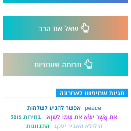
תגיות שחיפשו לאחרונה
peace
אפשר להגיע לשלמות
אֵת אֲשֶׁר יִשָּׂא אֶת שְׁמוֹ לַשָּׁוְא.
בחירות 2015
הילולא האביר יעקב
התבוננות