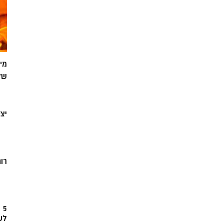
מי
של
יצ
רוח
5
לש