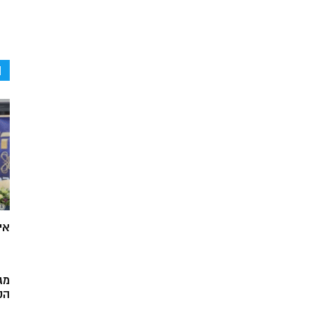
ה
אי
מג
הק