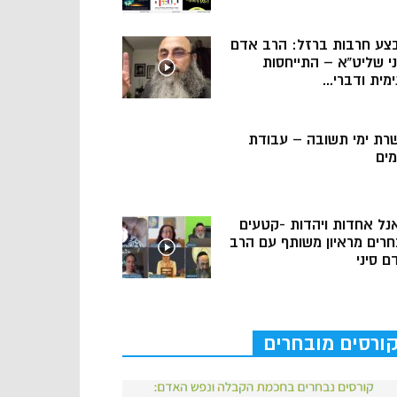
צע חרבות ברזל: הרב אדם
ני שליט”א – התייחסות
מית ודברי...
רת ימי תשובה – עבודת
מים
נל אחדות ויהדות -קטעים
חרים מראיון משותף עם הרב
ם סיני
ורסים מובחרים