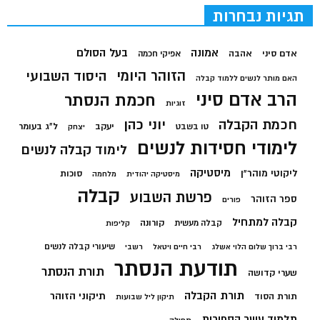
תגיות נבחרות
בעל הסולם
אמונה
אדם סיני
אהבה
אפיקי חכמה
הזוהר היומי
היסוד השבועי
האם מותר לנשים ללמוד קבלה
הרב אדם סיני
חכמת הנסתר
זוגיות
חכמת הקבלה
יוני כהן
יעקב
ל"ג בעומר
טו בשבט
יצחק
לימודי חסידות לנשים
לימוד קבלה לנשים
מיסטיקה
ליקוטי מוהר"ן
סוכות
מיסטיקה יהודית
מלחמה
קבלה
פרשת השבוע
ספר הזוהר
פורים
קבלה למתחיל
קורונה
קבלה מעשית
קליפות
שיעורי קבלה לנשים
רבי ברוך שלום הלוי אשלג
רבי חיים ויטאל
רשבי
תודעת הנסתר
תורת הנסתר
שערי קדושה
תורת הקבלה
תיקוני הזוהר
תורת הסוד
תיקון ליל שבועות
תלמוד עשר הספירות