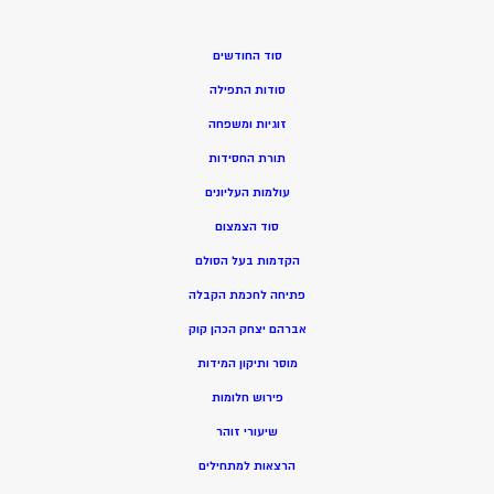
סוד החודשים
סודות התפילה
זוגיות ומשפחה
תורת החסידות
עולמות העליונים
סוד הצמצום
הקדמות בעל הסולם
פתיחה לחכמת הקבלה
אברהם יצחק הכהן קוק
מוסר ותיקון המידות
פירוש חלומות
שיעורי זוהר
הרצאות למתחילים