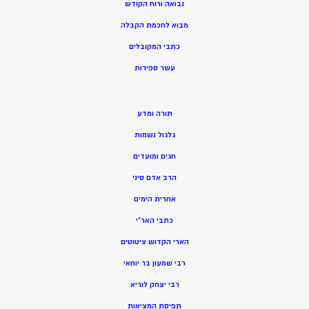
נבואה ורוח הקודש
מ
בוא לחכמת הקבלה
כתבי המקובלים
ע
שר ספירות
תורה ומדע
גלגול נשמות
חגים ומועדים
הרב אדם סיני
אחרית הימים
כתבי האר”י
הארי הקדוש ציטוטים
רבי שמעון בר יוחאי
רבי יצחק לוריא
תפיסת המציאות