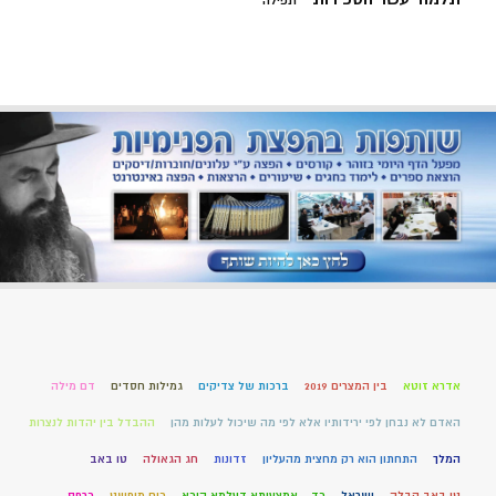
תפילה
אדרא זוטא
בין המצרים 2019
ברכות של צדיקים
גמילות חסדים
דם מילה
האדם לא נבחן לפי ירידותיו אלא לפי מה שיכול לעלות מהן
ההבדל בין יהדות לנצרות
המלך
התחתון הוא רק מחצית מהעליון
זדונות
חג הגאולה
טו באב
טו באב קבלה
ישראל
כד – אמצעותא דעלמא היכא
כוח מופשט
כרפס