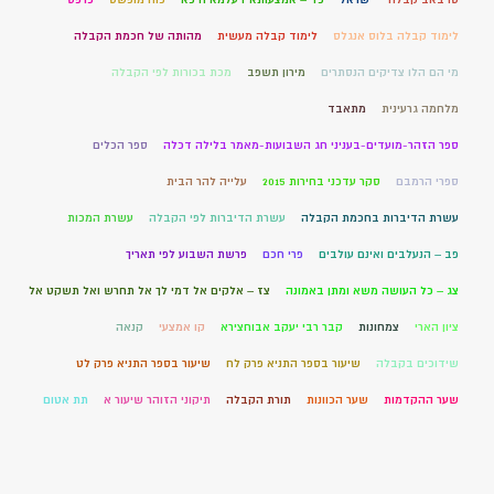
לימוד קבלה בלוס אנגלס
לימוד קבלה מעשית
מהותה של חכמת הקבלה
מי הם הלו צדיקים הנסתרים
מירון תשפב
מכת בכורות לפי הקבלה
מלחמה גרעינית
מתאבד
ספר הזהר-מועדים-בעניני חג השבועות-מאמר בלילה דכלה
ספר הכלים
ספרי הרמבם
סקר עדכני בחירות 2015
עלייה להר הבית
עשרת הדיברות בחכמת הקבלה
עשרת הדיברות לפי הקבלה
עשרת המכות
פב – הנעלבים ואינם עולבים
פרי חכם
פרשת השבוע לפי תאריך
צג – כל העושה משא ומתן באמונה
צז – אלקים אל דמי לך אל תחרש ואל תשקט אל
ציון הארי
צמחונות
קבר רבי יעקב אבוחצירא
קו אמצעי
קנאה
שידוכים בקבלה
שיעור בספר התניא פרק לח
שיעור בספר התניא פרק לט
שער ההקדמות
שער הכוונות
תורת הקבלה
תיקוני הזוהר שיעור א
תת אטום