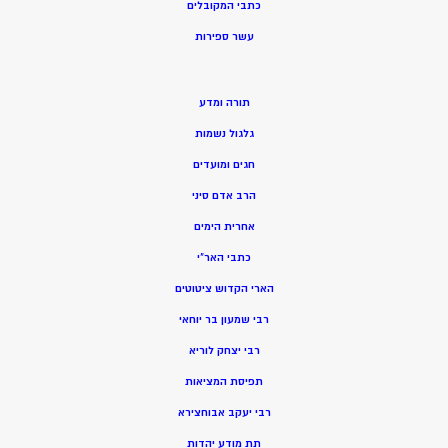
כתבי המקובלים
ע
שר ספירות
תורה ומדע
גלגול נשמות
חגים ומועדים
הרב אדם סיני
אחרית הימים
כתבי האר”י
הארי הקדוש ציטוטים
רבי שמעון בר יוחאי
רבי יצחק לוריא
תפיסת המציאות
רבי יעקב אבוחצירא
תת מודע יהדות