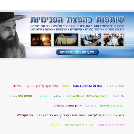
אברהם אבינו
אחדות הכוחות בטבע
אימון
אֲשֶׁר יְהוָה אֱלֹהֶיךָ נֹתֵן לָךְ.
גאולה
גוג ומגוג
האם לנשים מותר לקרוא בזוהר
הסולם
הרב"ש
הרוחניות הפרקטית
השגה של פנימיות
התחתון הוא רק מחצית מהעליון
זָכוֹר אֶת יוֹם הַשַּׁבָּת לְקַדְּשׁוֹ. שֵׁשֶׁת יָמִים תַּעֲבֹד וְעָשִׂיתָ כָּל מְלַאכְתֶּךָ
חיי הקהילה
חמישה חומשי תורה
חשיבות לימוד הזוהר
טומאה