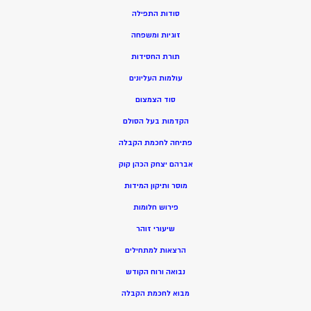
סודות התפילה
זוגיות ומשפחה
תורת החסידות
עולמות העליונים
סוד הצמצום
הקדמות בעל הסולם
פתיחה לחכמת הקבלה
אברהם יצחק הכהן קוק
מוסר ותיקון המידות
פירוש חלומות
שיעורי זוהר
הרצאות למתחילים
נבואה ורוח הקודש
מ
בוא לחכמת הקבלה