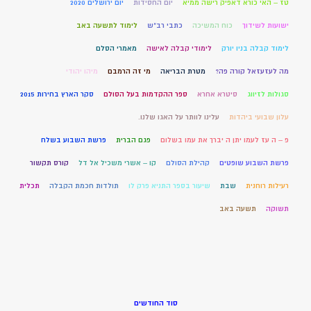
טז – האי כורא דאפיק רישה ממיא
יום החסידות
יום ירושלים 2020
ישועות לשידוך
כוח המשיכה
כתבי רב"ש
לימוד לתשעה באב
לימוד קבלה בניו יורק
לימודי קבלה לאישה
מאמרי הסלם
מה לעזעזאל קורה פה?
מטרת הבריאה
מי זה הרמבם
מיהו יהודי
סגולות לזיווג
סיטרא אחרא
ספר ההקדמות בעל הסולם
סקר הארץ בחירות 2015
עלון שבועי ביהדות
עלינו לוותר על האגו שלנו.
פ – ה עז לעמו יתן ה יברך את עמו בשלום
פגם הברית
פרשת השבוע בשלח
פרשת השבוע שופטים
קהילת הסולם
קו – אשרי משכיל אל דל
קורס תקשור
רעילות רוחנית
שבת
שיעור בספר התניא פרק לו
תולדות חכמת הקבלה
תכלית
תשוקה
תשעה באב
סוד החודשים