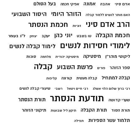
בעל הסולם
אמונה
אדם סיני
אהבה
אפיקי חכמה
הזוהר היומי
היסוד השבועי
האם מותר לנשים ללמוד קבלה
הרב אדם סיני
חכמת הנסתר
זוגיות
חכמת הקבלה
יוני כהן
יעקב
ל"ג בעומר
טו בשבט
יצחק
לימודי חסידות לנשים
לימוד קבלה לנשים
מיסטיקה
ליקוטי מוהר"ן
סוכות
מיסטיקה יהודית
מלחמה
קבלה
פרשת השבוע
ספר הזוהר
פורים
קבלה למתחיל
קורונה
קבלה מעשית
קליפות
שיעורי קבלה לנשים
רבי ברוך שלום הלוי אשלג
רבי חיים ויטאל
רשבי
תודעת הנסתר
תורת הנסתר
שערי קדושה
תורת הקבלה
תיקוני הזוהר
תורת הסוד
תיקון ליל שבועות
תלמוד עשר הספירות
תפילה