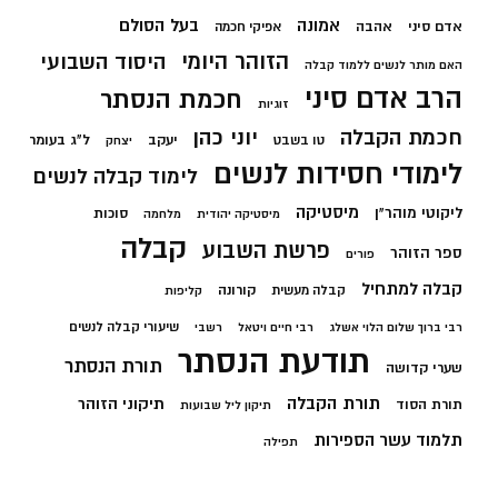
בעל הסולם
אמונה
אדם סיני
אהבה
אפיקי חכמה
הזוהר היומי
היסוד השבועי
האם מותר לנשים ללמוד קבלה
הרב אדם סיני
חכמת הנסתר
זוגיות
חכמת הקבלה
יוני כהן
יעקב
ל"ג בעומר
טו בשבט
יצחק
לימודי חסידות לנשים
לימוד קבלה לנשים
מיסטיקה
ליקוטי מוהר"ן
סוכות
מיסטיקה יהודית
מלחמה
קבלה
פרשת השבוע
ספר הזוהר
פורים
קבלה למתחיל
קורונה
קבלה מעשית
קליפות
שיעורי קבלה לנשים
רבי ברוך שלום הלוי אשלג
רבי חיים ויטאל
רשבי
תודעת הנסתר
תורת הנסתר
שערי קדושה
תורת הקבלה
תיקוני הזוהר
תורת הסוד
תיקון ליל שבועות
תלמוד עשר הספירות
תפילה