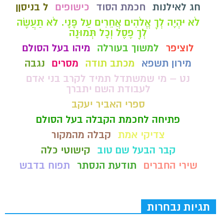
חג לאילנות
חכמת הסוד
כישופים
ל בניסןן
לֹא יִהְיֶה לְךָ אֱלֹהִים אֲחֵרִים עַל פָּנָי. לֹא תַעֲשֶׂה
לְךָ פֶסֶל וְכָל תְּמוּנָה
לוציפר
למשוך בעורלה
מיהו בעל הסולם
מירון תשפא
מכתב תודה
מסרים
נגבה
נט – מי שמשתדל תמיד לקרב בני אדם
לעבודת השם יתברך
ספרי האביר יעקב
פתיחה לחכמת הקבלה בעל הסולם
צדיקי אמת
קבלה מהמקור
קבר הבעל שם טוב
קישוטי כלה
שירי החברים
תודעת הנסתר
תפוח בדבש
תגיות נבחרות