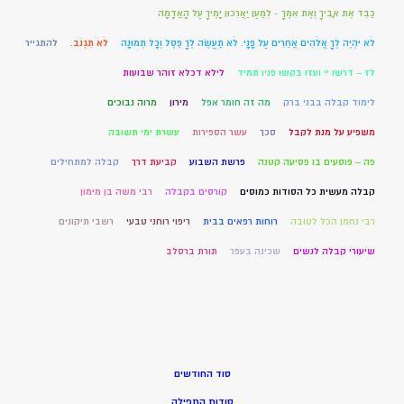
כַּבֵּד אֶת אָבִיךָ וְאֶת אִמֶּךָ - לְמַעַן יַאֲרִכוּן יָמֶיךָ עַל הָאֲדָמָה
לֹא יִהְיֶה לְךָ אֱלֹהִים אֲחֵרִים עַל פָּנָי. לֹא תַעֲשֶׂה לְךָ פֶסֶל וְכָל תְּמוּנָה
לֹא תִגְנֹב.
להתגייר
לז – דרשו יי ועזו בקשו פניו תמיד
לילא דכלא זוהר שבועות
לימוד קבלה בבני ברק
מה זה חומר אפל
מירון
מרוה נבוכים
משפיע על מנת לקבל
סכך
עשר הספירות
עשרת ימי תשובה
פה – פוסעים בו פסיעה קטנה
פרשת השבוע
קביעת דרך
קבלה למתחילים
קבלה מעשית כל הסודות כמוסים
קורסים בקבלה
רבי משה בן מימון
רבי נחמן הכל לטובה
רוחות רפאים בבית
ריפוי רוחני טבעי
רשבי תיקונים
שיעורי קבלה לנשים
שכינה בעפר
תורת ברסלב
סוד החודשים
סודות התפילה