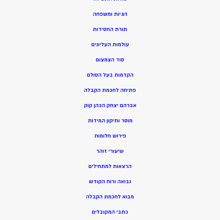
זוגיות ומשפחה
תורת החסידות
עולמות העליונים
סוד הצמצום
הקדמות בעל הסולם
פתיחה לחכמת הקבלה
אברהם יצחק הכהן קוק
מוסר ותיקון המידות
פירוש חלומות
שיעורי זוהר
הרצאות למתחילים
נבואה ורוח הקודש
מ
בוא לחכמת הקבלה
כתבי המקובלים