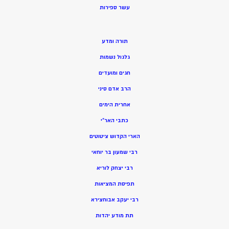
ע
שר ספירות
תורה ומדע
גלגול נשמות
חגים ומועדים
הרב אדם סיני
אחרית הימים
כתבי האר”י
הארי הקדוש ציטוטים
רבי שמעון בר יוחאי
רבי יצחק לוריא
תפיסת המציאות
רבי יעקב אבוחצירא
תת מודע יהדות