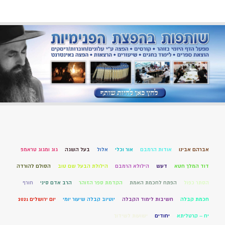
אברהם אבינו
אודות הרמבם
אור וכלי
אלול
בעל השגה
גוג ומגוג טראמפ
דוד המלך חטא
דעש
הילולא הרמבם
הילולת הבעל שם טוב
הסולם להורדה
הסתר כפול
הפתח לחכמת האמת
הקדמת ספר הזוהר
הרב אדם סיני
חורף
חכמת קבלה
חשיבות לימוד הקבלה
יוטיוב קבלה שיעור יומי
יום ירושלים 2021
יח – קרטליתא
יחודים
ישועות לשידוך