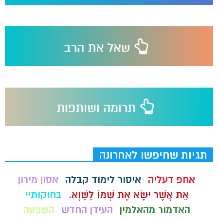
תגיות שחיפשו לאחרונה
אחפ דעליה
איסור לימוד קבלה
אסון מירון
אֵת אֲשֶׁר יִשָּׂא אֶת שְׁמוֹ לַשָּׁוְא.
בחוקותיי
האדמור מהאלמין
העידן החדש
השפעה