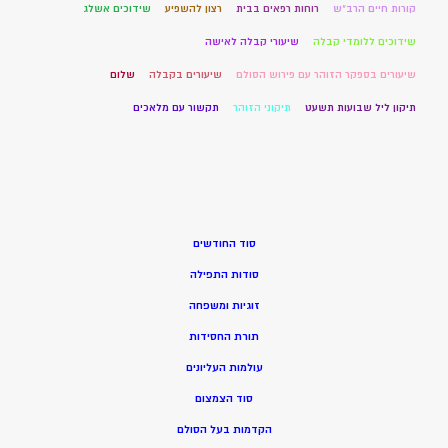
קורות חיים הרב"ש
רוחות רפאים בבית
רצון להשפיע
שידוכים אשלג
שידוכים ללומדי קבלה
שיעורי קבלה לאישה
שיעורים בספקר הזוהר עם פירוש הסולם
שיעורים בקבלה
שלום
תיקון ליל שבועות תשעט
תיקוני הזוהר
תקשור עם מלאכים
סוד החודשים
סודות התפילה
זוגיות ומשפחה
תורת החסידות
עולמות העליונים
סוד הצמצום
הקדמות בעל הסולם