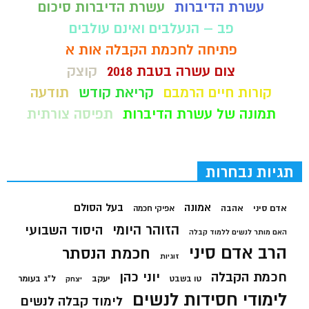
עשרת הדיברות
עשרת הדיברות סיכום
פב – הנעלבים ואינם עולבים
פתיחה לחכמת הקבלה אות א
צום עשרה בטבת 2018
קוצק
קורות חיים הרמבם
קריאת קודש
תודעה
תמונה של עשרת הדיברות
תפיסה צורתית
תגיות נבחרות
בעל הסולם
אמונה
אדם סיני
אהבה
אפיקי חכמה
הזוהר היומי
היסוד השבועי
האם מותר לנשים ללמוד קבלה
הרב אדם סיני
חכמת הנסתר
זוגיות
חכמת הקבלה
יוני כהן
יעקב
ל"ג בעומר
טו בשבט
יצחק
לימודי חסידות לנשים
לימוד קבלה לנשים