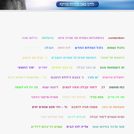
contention
בהסתכלות גשמית מה שהיה איננו
בהעלותך
גדלות שגה
גלגול נשמות
גלגל המזלות החדש
דרך הימין
הובלה
הר הבית מפה
הרצאות על חנוכה
השפעת סמים על מערכת העצבים
ו – קרא את יהושע
חג העצמאות 2015
טו באב קבלה
טו באב רוחניות
יחודים
יסוד החומצי
ירושלים אירועים
יש מאין
כ' בטבת הילולת הרמבם
כד – אמצעותא דעלמא היכא
כוח מופשט
לב
לימוד קבלה וזוהר לנשים
ליקוטי עצות
מה זה לא לשמה
מה זה צדיק
מוות קליני
מזלות לפי הזוהר
משיח ותיקוני הזוהר
משמעות טו באב
משנה תורה לרמבם
נד – ויהי מקץ שנתים ימים
נשים וקטנים לימוד קבלה
סגולות לזיווג
ספר סגולות הארי
סקר עדכני בחירות 2015
עלייה להר הבית
עשרת הדיברות לילדים