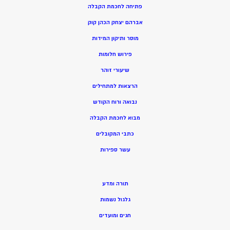
פתיחה לחכמת הקבלה
אברהם יצחק הכהן קוק
מוסר ותיקון המידות
פירוש חלומות
שיעורי זוהר
הרצאות למתחילים
נבואה ורוח הקודש
מ
בוא לחכמת הקבלה
כתבי המקובלים
ע
שר ספירות
תורה ומדע
גלגול נשמות
חגים ומועדים