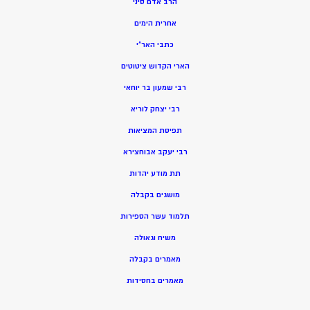
הרב אדם סיני
אחרית הימים
כתבי האר”י
הארי הקדוש ציטוטים
רבי שמעון בר יוחאי
רבי יצחק לוריא
תפיסת המציאות
רבי יעקב אבוחצירא
תת מודע יהדות
מושגים בקבלה
תלמוד עשר הספירות
משיח וגאולה
מאמרים בקבלה
מאמרים בחסידות