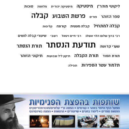
מיסטיקה
ליקוטי מוהר"ן
סוכות
מיסטיקה יהודית
מלחמה
קבלה
פרשת השבוע
ספר הזוהר
פורים
קבלה למתחיל
קורונה
קבלה מעשית
קליפות
שיעורי קבלה לנשים
רבי ברוך שלום הלוי אשלג
רבי חיים ויטאל
רשבי
תודעת הנסתר
תורת הנסתר
שערי קדושה
תורת הקבלה
תיקוני הזוהר
תורת הסוד
תיקון ליל שבועות
תלמוד עשר הספירות
תפילה