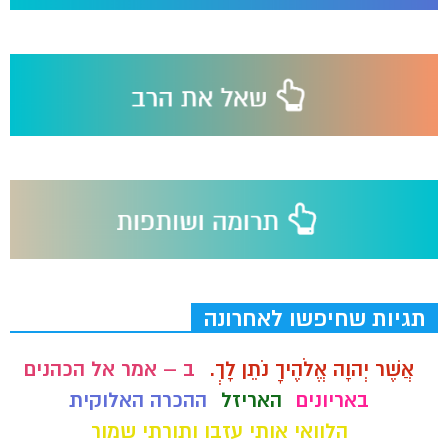
תגיות שחיפשו לאחרונה
אֲשֶׁר יְהוָה אֱלֹהֶיךָ נֹתֵן לָךְ.
ב – אמר אל הכהנים
באריונים
האריזל
ההכרה האלוקית
הלוואי אותי עזבו ותורתי שמור