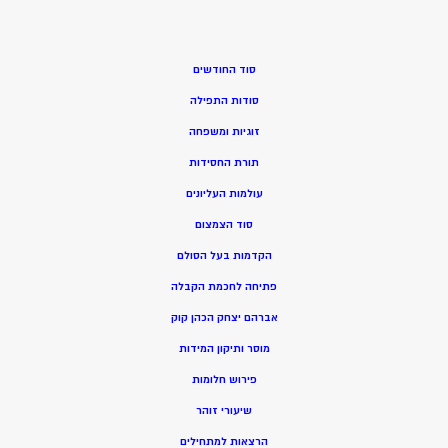
סוד החודשים
סודות התפילה
זוגיות ומשפחה
תורת החסידות
עולמות העליונים
סוד הצמצום
הקדמות בעל הסולם
פתיחה לחכמת הקבלה
אברהם יצחק הכהן קוק
מוסר ותיקון המידות
פירוש חלומות
שיעורי זוהר
הרצאות למתחילים