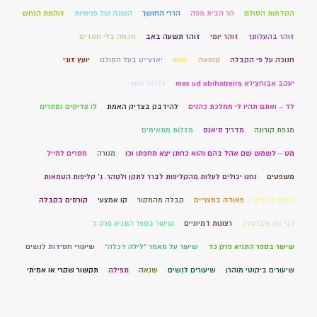
הקדמות הסולם
הר הבית מפה
הררי החושך
השגה של פנימיות
זוהמת הנחש
זוהר בהעלותך
זוהר יומי
זוהר תשעה באב
חכמה בלי חסדים
חנוכה על פי הקבלה
טומאה
יאוש
יארצייט בעל הסולם
יועץ זוגי
יעקב אבוחצירא mas ud abihatzeira
כפרות 2017
לד – ואתם תהיו לי ממלכת כהנים
להידבק בצדיק האמת
לו צדיקים נסתרים
מגפת קורונה
מדריך סיאנס
מזלות מתאימים
מט – לשמש שם אהל בהם והוא כחתן יצא מחפתו וכו
מנורה
מסרים למייל
משפטים
נחנו יכולים לעלות מהקליפות לברר לתקן ולטהר. ג' קליפות הטמאות
ניחום אבלים
פאודה במצריים
קבלה מהמקור
קו אמצעי
קורסים בקבלה
רבי נתן מברסלב
רצונות דמיוניים
שיעור בספר התניא פרק כ
שיעור בספר התניא פרק כד
שיעור על מאמר "לילה דכלה"
שיעורי חסידות לנשים
שיעורים ביקוטי מוהרן
שיעורים לנשים
שנאה
תפילה
תקשור שקרי או אמיתי