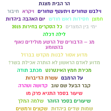
הר הבית מצגת
וילבש שחורים ויתעטף שחורים
ויקרא
חיבור
חמצן
חסידות ראש חודש
יום האהבה ביהדות
ימי בין המצרים
כל הסקרים בחירות 2015
לילה דכלה
מג – הדבורים של הרשע מולידים נאוף
בהשומע
מדוע אסור לבנות מקדש בברזל
מדוע לאדם הראשון לא הותרה אכילת בשר?
מכירת חמץ האינטרנט
מכתב תודה
על הרמבם
עשרת הדיברות
קבר הבעל שם טוב
קדושה וטהרה
שיעור בספר התניא פרק מו
שיעורים בספר הזוהר
שלמה המלך
שמות שדים ביהדות
שקצים ורמשים