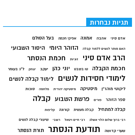
תגיות נבחרות
בעל הסולם
אמונה
אדם סיני
אהבה
אפיקי חכמה
הזוהר היומי
היסוד השבועי
האם מותר לנשים ללמוד קבלה
הרב אדם סיני
חכמת הנסתר
זוגיות
חכמת הקבלה
יוני כהן
יעקב
ל"ג בעומר
טו בשבט
יצחק
לימודי חסידות לנשים
לימוד קבלה לנשים
מיסטיקה
ליקוטי מוהר"ן
סוכות
מיסטיקה יהודית
מלחמה
קבלה
פרשת השבוע
ספר הזוהר
פורים
קבלה למתחיל
קורונה
קבלה מעשית
קליפות
שיעורי קבלה לנשים
רבי ברוך שלום הלוי אשלג
רבי חיים ויטאל
רשבי
תודעת הנסתר
תורת הנסתר
שערי קדושה