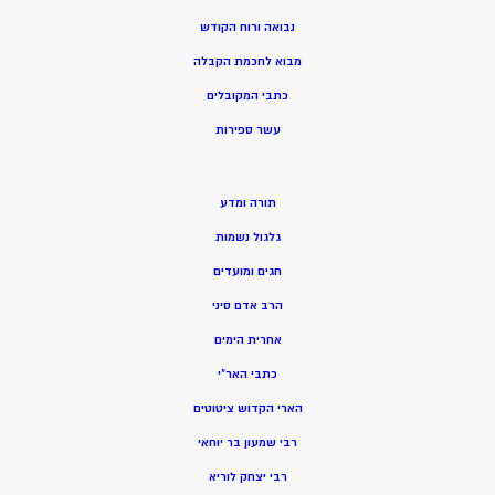
נבואה ורוח הקודש
מ
בוא לחכמת הקבלה
כתבי המקובלים
ע
שר ספירות
תורה ומדע
גלגול נשמות
חגים ומועדים
הרב אדם סיני
אחרית הימים
כתבי האר”י
הארי הקדוש ציטוטים
רבי שמעון בר יוחאי
רבי יצחק לוריא