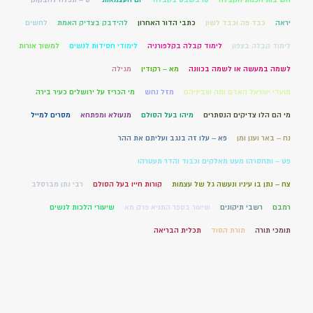
יראה
כבד פה וכבד לשון
כתבי הדור האחרון
להידבק בצדיק האמת
לחשים
לימוד קבלה בצפון
לימוד קבלה בקלפורניה
לימודי חסידות לנשים
למשוך אורות
לשמה במעשה או לשמה בכוונה
מא – רקודין
מגילה
מועדי ישראל האדם ומה שביניהם
מזל נחש
מי הכריז על ירושלים כעיר בירה
מי הם הלו צדיקים הנסתרים
מיהו בעל הסולם
מנעולא ומפתחא
מסרים למייל
נח – באר וענן ומן
פא – עלו זה בנגב ועליתם את ההר
פט – ותחסרהו מעט מאלקים וכבוד והדר תעטרהו
צח – נתן בו עיניו ונעשה גל של עצמות
קורות חייו בעל הסולם
רבי נתן מברסלב
רמבם
רשבי תיקונים
שיעור בספר התניא פרק מא
שיעורי הלכות לנשים
תומכי תורה
תורת הסוד
תכלית הבריאה