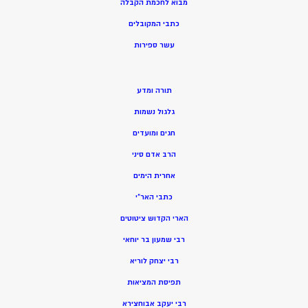
מ
בוא לחכמת הקבלה
כתבי המקובלים
ע
שר ספירות
תורה ומדע
גלגול נשמות
חגים ומועדים
הרב אדם סיני
אחרית הימים
כתבי האר”י
הארי הקדוש ציטוטים
רבי שמעון בר יוחאי
רבי יצחק לוריא
תפיסת המציאות
רבי יעקב אבוחצירא