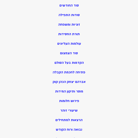
סוד החודשים
סודות התפילה
זוגיות ומשפחה
תורת החסידות
עולמות העליונים
סוד הצמצום
הקדמות בעל הסולם
פתיחה לחכמת הקבלה
אברהם יצחק הכהן קוק
מוסר ותיקון המידות
פירוש חלומות
שיעורי זוהר
הרצאות למתחילים
נבואה ורוח הקודש