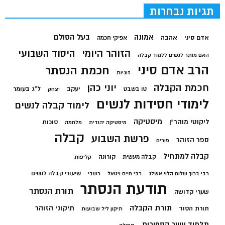
תגיות נבחרות
בעל הסולם
אמונה
אדם סיני
אהבה
אפיקי חכמה
הזוהר היומי
היסוד השבועי
האם מותר לנשים ללמוד קבלה
הרב אדם סיני
חכמת הנסתר
זוגיות
חכמת הקבלה
יוני כהן
יעקב
ל"ג בעומר
טו בשבט
יצחק
לימודי חסידות לנשים
לימוד קבלה לנשים
מיסטיקה
ליקוטי מוהר"ן
סוכות
מיסטיקה יהודית
מלחמה
קבלה
פרשת השבוע
ספר הזוהר
פורים
קבלה למתחיל
קורונה
קבלה מעשית
קליפות
שיעורי קבלה לנשים
רבי ברוך שלום הלוי אשלג
רבי חיים ויטאל
רשבי
תודעת הנסתר
תורת הנסתר
שערי קדושה
תורת הקבלה
תיקוני הזוהר
תורת הסוד
תיקון ליל שבועות
תלמוד עשר הספירות