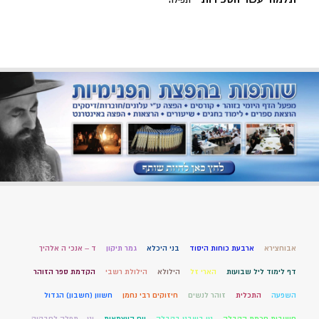
תפילה
אבוחצירא
ארבעת כוחות היסוד
בני היכלא
גמר תיקון
ד – אנכי ה אלהיך
דף לימוד ליל שבועות
הארי זל
הילולא
הילולת רשבי
הקדמת ספר הזוהר
השפעה
התכלית
זוהר לנשים
חיזוקים רבי נחמן
חשוון (חשבון) הגדול
חשיבות חכמת הקבלה
טו בשבט בקבלה
יום העצמאות
יט – תפלה לחבקוק