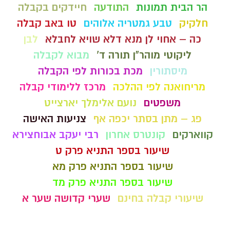
הר הבית תמונות
התודעה
חיידקים בקבלה
חלקיק
טבע גמטריה אלוהים
טו באב קבלה
כה – אחוי לן מנא דלא שויא לחבלא
לבן
ליקוטי מוהר"ן תורה ד'
מבוא לקבלה
מיסתורין
מכת בכורות לפי הקבלה
מריחואנה לפי ההלכה
מרכז ללימודי קבלה
משפטים
נועם אלימלך יארצייט
פג – מתן בסתר יכפה אף
צניעות האישה
קווארקים
קונטרס אחרון
רבי יעקב אבוחצירא
שיעור בספר התניא פרק ט
שיעור בספר התניא פרק מא
שיעור בספר התניא פרק מד
שיעורי קבלה בחינם
שערי קדושה שער א