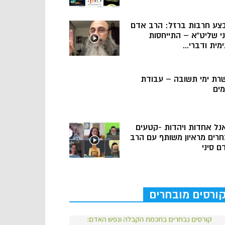
צע חרבות ברזל: הרב אדם
ני שליט”א – התייחסות
מית ודברי...
רת ימי תשובה – עבודת
מים
נל אחדות ויהדות -קטעים
חרים מראיון משותף עם הרב
ם סיני
ורסים מובחרים