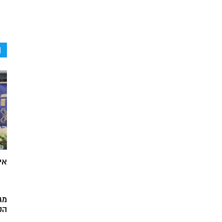
ה
אי
מג
הק