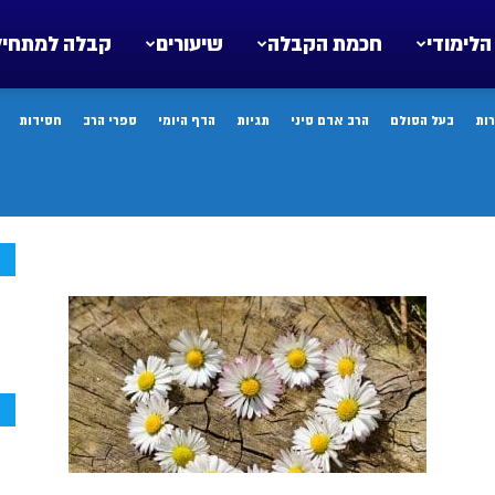
הלימודי
חכמת הקבלה
שיעורים
קבלה למתחיל
ות
בעל הסולם
הרב אדם סיני
תגיות
הדף היומי
ספרי הרב
חסידות
ח
ח