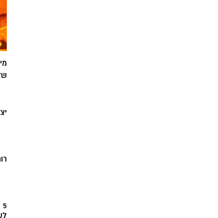
מי
של
יצ
רוח
5
לש