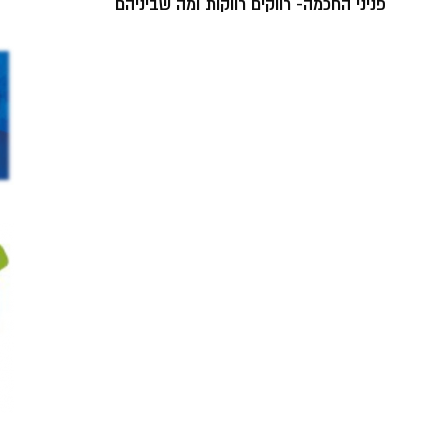
פניני החכמה- רווקים רווקות ומה שביניהם