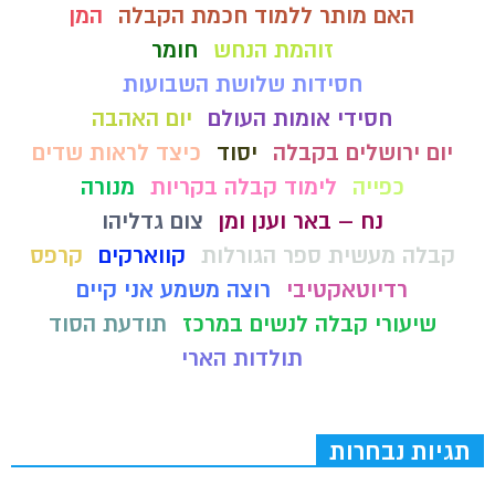
האם מותר ללמוד חכמת הקבלה
המן
זוהמת הנחש
חומר
חסידות שלושת השבועות
חסידי אומות העולם
יום האהבה
יום ירושלים בקבלה
יסוד
כיצד לראות שדים
כפייה
לימוד קבלה בקריות
מנורה
נח – באר וענן ומן
צום גדליהו
קבלה מעשית ספר הגורלות
קווארקים
קרפס
רדיוטאקטיבי
רוצה משמע אני קיים
שיעורי קבלה לנשים במרכז
תודעת הסוד
תולדות הארי
תגיות נבחרות