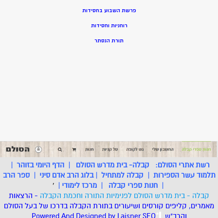
פרשת השבוע בחסידות
רוחניות וחסידות
תורת הנסתר
רשת אתרי הסולם:
קבלה- בית מדרש הסולם
|
הדף היומי בזוהר
|
תלמוד עשר הספירות
|
קבלה למתחיל
|
בלוג הרב אדם סיני
|
ספר הרב
|
חנות ספרי קבלה
|
מרכז לימודי
|
'
קבלה - בית מדרש הסולם לפנימיות התורה וחכמת הקבלה
- הרצאות
מאמרים, קליפים קורסים ושיעורים בתורת הקבלה בדרכו של בעל הסולם
והרב"ש.
.
*
SEO
Designed by Laisner
Powered And