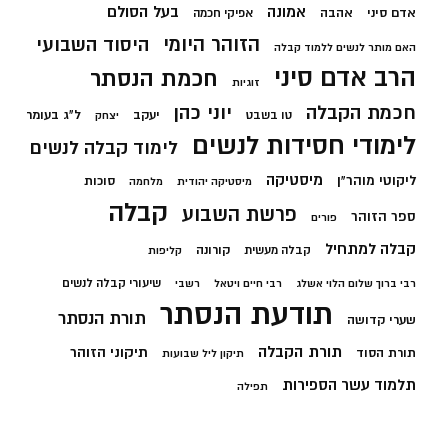
בעל הסולם
אמונה
אדם סיני
אהבה
אפיקי חכמה
הזוהר היומי
היסוד השבועי
האם מותר לנשים ללמוד קבלה
הרב אדם סיני
חכמת הנסתר
זוגיות
חכמת הקבלה
יוני כהן
יעקב
ל"ג בעומר
טו בשבט
יצחק
לימודי חסידות לנשים
לימוד קבלה לנשים
מיסטיקה
ליקוטי מוהר"ן
סוכות
מיסטיקה יהודית
מלחמה
קבלה
פרשת השבוע
ספר הזוהר
פורים
קבלה למתחיל
קורונה
קבלה מעשית
קליפות
שיעורי קבלה לנשים
רבי ברוך שלום הלוי אשלג
רבי חיים ויטאל
רשבי
תודעת הנסתר
תורת הנסתר
שערי קדושה
תורת הקבלה
תיקוני הזוהר
תורת הסוד
תיקון ליל שבועות
תלמוד עשר הספירות
תפילה