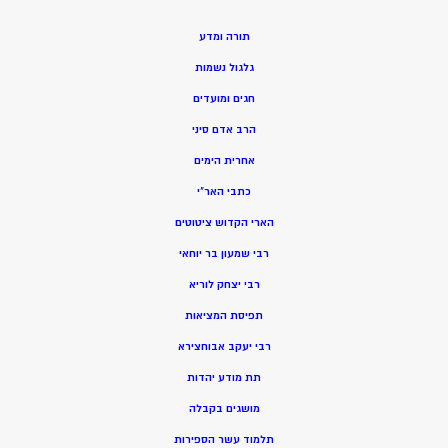
תורה ומדע
גלגול נשמות
חגים ומועדים
הרב אדם סיני
אחרית הימים
כתבי האר”י
הארי הקדוש ציטוטים
רבי שמעון בר יוחאי
רבי יצחק לוריא
תפיסת המציאות
רבי יעקב אבוחצירא
תת מודע יהדות
מושגים בקבלה
תלמוד עשר הספירות