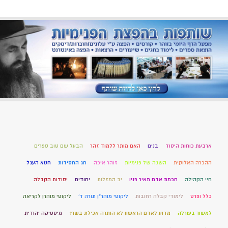
ארבעת כוחות היסוד
בנים
האם מותר ללמוד זהר
הבעל שם טוב ספרים
ההכרה האלוקית
השגה של פנימיות
זוהר איכה
חג החסידות
חטא העגל
חיי הקהילה
חכמת אדם תאיר פניו
יב המזלות
יחודים
יסודות הקבלה
כלל ופרט
לימודי קבלה רחובות
ליקוטי מוהר"ן תורה ד'
ליקוטי מוהרן לקריאה
למשוך בעורלה
מדוע לאדם הראשון לא הותרה אכילת בשר?
מיסטיקה יהודית