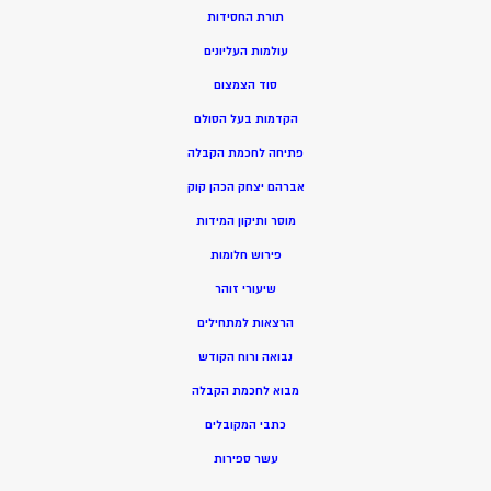
תורת החסידות
עולמות העליונים
סוד הצמצום
הקדמות בעל הסולם
פתיחה לחכמת הקבלה
אברהם יצחק הכהן קוק
מוסר ותיקון המידות
פירוש חלומות
שיעורי זוהר
הרצאות למתחילים
נבואה ורוח הקודש
מ
בוא לחכמת הקבלה
כתבי המקובלים
ע
שר ספירות