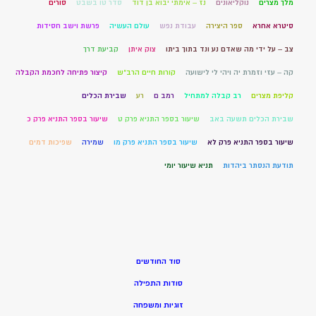
מלך מצרים
נוקליאונים
נז – אימתי יבוא בן דוד
סדר טו בשבט
סורים
סיטרא אחרא
ספר היצירה
עבודת נפש
עולם העשיה
פרשת וישב חסידות
צב – על ידי מה שאדם נע ונד בתוך ביתו
צוק איתן
קביעת דרך
קה – עזי וזמרת יה ויהי לי לישועה
קורות חיים הרב"ש
קיצור פתיחה לחכמת הקבלה
קליפת מצרים
רב קבלה למתחיל
רמב ם
רע
שבירת הכלים
שבירת הכלים תשעה באב
שיעור בספר התניא פרק ט
שיעור בספר התניא פרק כ
שיעור בספר התניא פרק לא
שיעור בספר התניא פרק מו
שמירה
שפיכות דמים
תודעת הנסתר ביהדות
תניא שיעור יומי
סוד החודשים
סודות התפילה
זוגיות ומשפחה