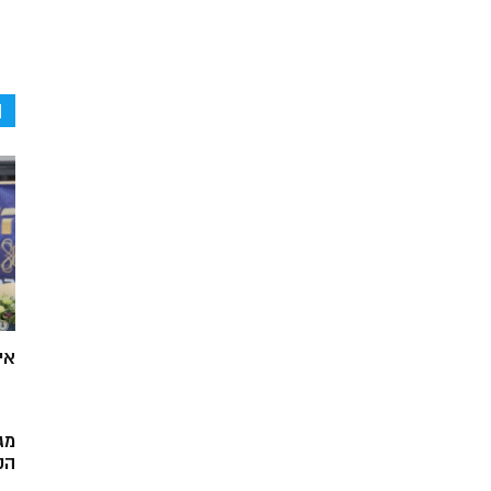
ה
אי
מג
הק