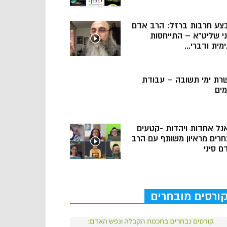
צע חרבות ברזל: הרב אדם
ני שליט”א – התייחסות
מית ודברי...
רת ימי תשובה – עבודת
מים
נל אחדות ויהדות -קטעים
חרים מראיון משותף עם הרב
ם סיני
ורסים מובחרים