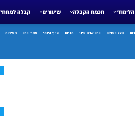
הלימודי
חכמת הקבלה
שיעורים
קבלה למתחיל
ות
בעל הסולם
הרב אדם סיני
תגיות
הדף היומי
ספרי הרב
חסידות
ח
ח