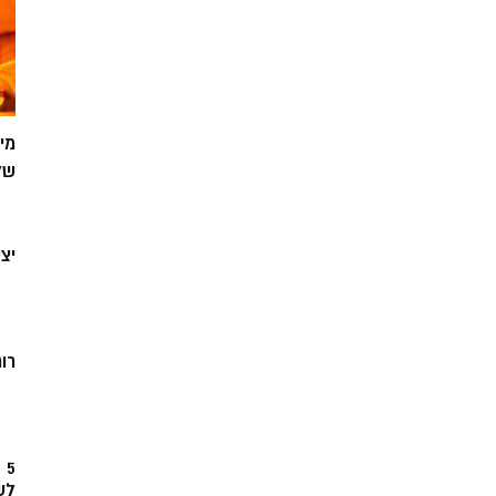
מי
של
יצ
רוח
5
לש