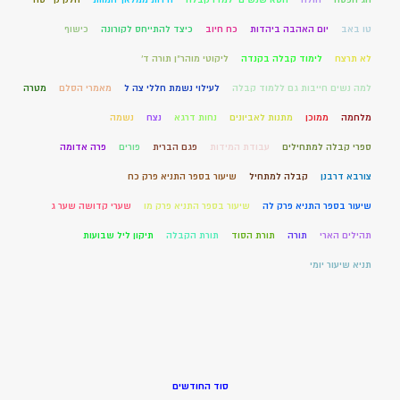
טו באב
יום האהבה ביהדות
כח חיוב
כיצד להתייחס לקורונה
כישוף
לא תרצח
לימוד קבלה בקנדה
ליקוטי מוהר"ן תורה ד'
למה נשים חייבות גם ללמוד קבלה
לעילוי נשמת חללי צה ל
מאמרי הסלם
מטרה
מלחמה
ממוכן
מתנות לאביונים
נחות דרגא
נצח
נשמה
ספרי קבלה למתחילים
עבודת המידות
פגם הברית
פורים
פרה אדומה
צורבא דרבנן
קבלה למתחיל
שיעור בספר התניא פרק כח
שיעור בספר התניא פרק לה
שיעור בספר התניא פרק מו
שערי קדושה שער ג
תהילים הארי
תורה
תורת הסוד
תורת הקבלה
תיקון ליל שבועות
תניא שיעור יומי
סוד החודשים