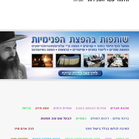
תפילה
אהבת חברים
אחדות הכוחות בטבע
אחרית הימים
אסון מירון
בריחה
ברכת שלום - דרגות הסולם
גשמיות
הבעל שם טוב תמונות
הסיבה לגלות בגלל ביטול זוהר
הקדמה לתלמוד עשר הספירות
הרב אדם סיני
חג הפסח
חולה
חטא שנשים ילמדו קבלה
חירות ממלאך המוות
חלקיקי יסוד