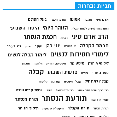
תגיות נבחרות
בעל הסולם
אמונה
אדם סיני
אהבה
אפיקי חכמה
הזוהר היומי
היסוד השבועי
האם מותר לנשים ללמוד קבלה
הרב אדם סיני
חכמת הנסתר
זוגיות
חכמת הקבלה
יוני כהן
יעקב
ל"ג בעומר
טו בשבט
יצחק
לימודי חסידות לנשים
לימוד קבלה לנשים
מיסטיקה
ליקוטי מוהר"ן
סוכות
מיסטיקה יהודית
מלחמה
קבלה
פרשת השבוע
ספר הזוהר
פורים
קבלה למתחיל
קורונה
קבלה מעשית
קליפות
שיעורי קבלה לנשים
רבי ברוך שלום הלוי אשלג
רבי חיים ויטאל
רשבי
תודעת הנסתר
תורת הנסתר
שערי קדושה
תורת הקבלה
תיקוני הזוהר
תורת הסוד
תיקון ליל שבועות
תלמוד עשר הספירות