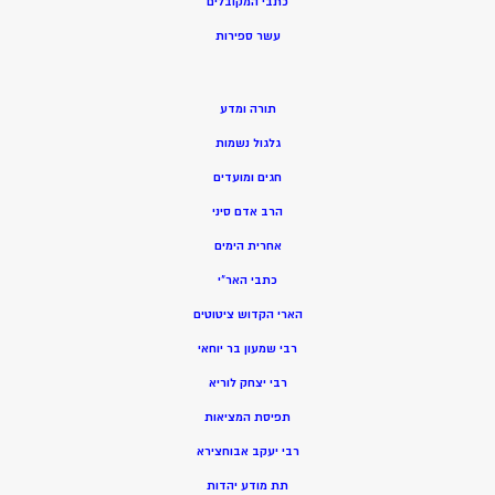
כתבי המקובלים
ע
שר ספירות
תורה ומדע
גלגול נשמות
חגים ומועדים
הרב אדם סיני
אחרית הימים
כתבי האר”י
הארי הקדוש ציטוטים
רבי שמעון בר יוחאי
רבי יצחק לוריא
תפיסת המציאות
רבי יעקב אבוחצירא
תת מודע יהדות