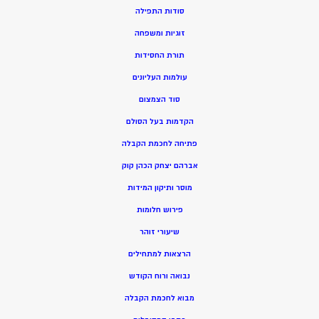
סודות התפילה
זוגיות ומשפחה
תורת החסידות
עולמות העליונים
סוד הצמצום
הקדמות בעל הסולם
פתיחה לחכמת הקבלה
אברהם יצחק הכהן קוק
מוסר ותיקון המידות
פירוש חלומות
שיעורי זוהר
הרצאות למתחילים
נבואה ורוח הקודש
מ
בוא לחכמת הקבלה